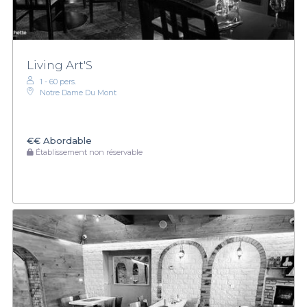
Living Art'S
1 - 60 pers.
Notre Dame Du Mont
€€
Abordable
Établissement non réservable