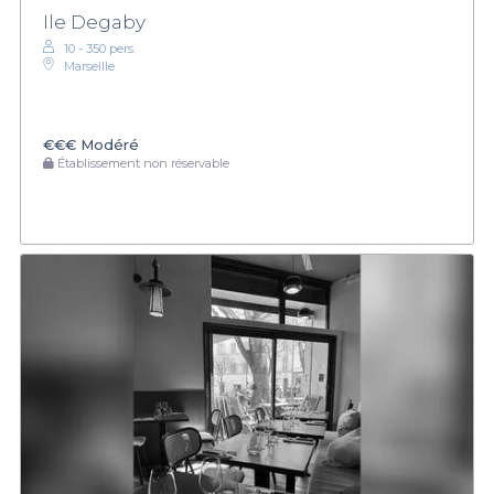
Ile Degaby
10 - 350 pers.
Marseille
€€€
Modéré
Établissement non réservable