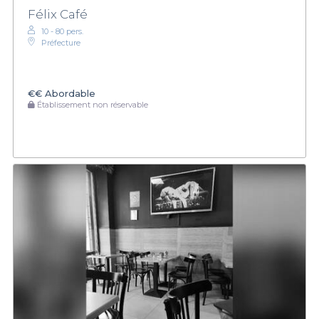
Félix Café
10 - 80 pers.
Préfecture
€€
Abordable
Établissement non réservable