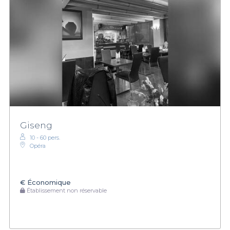
Giseng
10 - 60 pers.
Opéra
€
Économique
Établissement non réservable