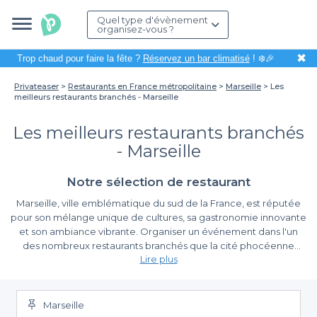
Quel type d'évènement
organisez-vous ?
✖
Trop chaud pour faire la fête ?
Réservez un bar climatisé
! ❄️🎉
Privateaser
Restaurants en France métropolitaine
Marseille
Les
meilleurs restaurants branchés - Marseille
Les meilleurs restaurants branchés
- Marseille
Notre sélection de restaurant
Marseille, ville emblématique du sud de la France, est réputée
pour son mélange unique de cultures, sa gastronomie innovante
et son ambiance vibrante. Organiser un événement dans l'un
des nombreux restaurants branchés que la cité phocéenne
Lire plus
propose est une excellente manière de profiter de la richesse
locale tout en séduisant vos invités. Que ce soit pour un repas
La simplicité de réservation avec Privateaser
entre amis, un dîner d'affaires ou une célébration en famille, ces
établissements vous offriront une expérience culinaire
Marseille
Dans le cadre de l'organisation de votre événement, choisir
mémorable.