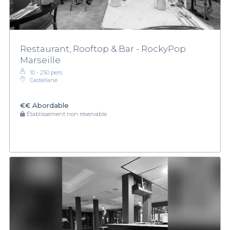
Restaurant, Rooftop & Bar - RockyPop
Marseille
10 - 250 pers.
Castellane
€€
Abordable
Établissement non réservable