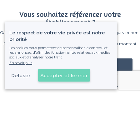
Vous souhaitez référencer votre
établissement ?
Le respect de votre vie privée est notre
Gagnez de nombreux clients parmi le million de visiteurs qui viennent
sur Privateaser chaque mois.
priorité
Pas de commissions et sans engagement, vous payez un montant
Les cookies nous permettent de personnaliser le contenu et
fixe sans risque de voir déraper la facture.
les annonces, d'offrir des fonctionnalités relatives aux médias
sociaux et d'analyser notre trafic.
En savoir plus
Référencer mon établissement
Refuser
Accepter et fermer
Déjà client
À propos de Privateaser
Privateaser Media