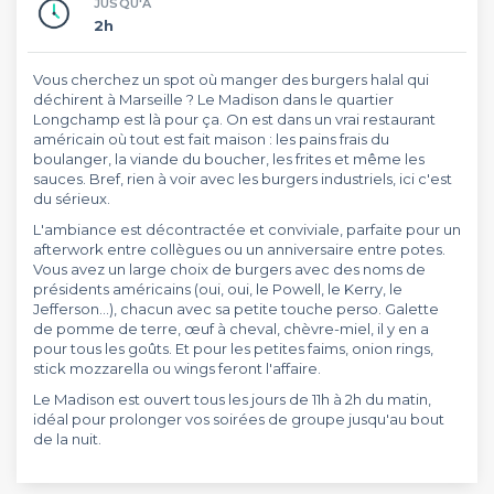
JUSQU'À
2h
Vous cherchez un spot où manger des burgers halal qui
déchirent à Marseille ? Le Madison dans le quartier
Longchamp est là pour ça. On est dans un vrai restaurant
américain où tout est fait maison : les pains frais du
boulanger, la viande du boucher, les frites et même les
sauces. Bref, rien à voir avec les burgers industriels, ici c'est
du sérieux.
L'ambiance est décontractée et conviviale, parfaite pour un
afterwork entre collègues ou un anniversaire entre potes.
Vous avez un large choix de burgers avec des noms de
présidents américains (oui, oui, le Powell, le Kerry, le
Jefferson…), chacun avec sa petite touche perso. Galette
de pomme de terre, œuf à cheval, chèvre-miel, il y en a
pour tous les goûts. Et pour les petites faims, onion rings,
stick mozzarella ou wings feront l'affaire.
Le Madison est ouvert tous les jours de 11h à 2h du matin,
idéal pour prolonger vos soirées de groupe jusqu'au bout
de la nuit.