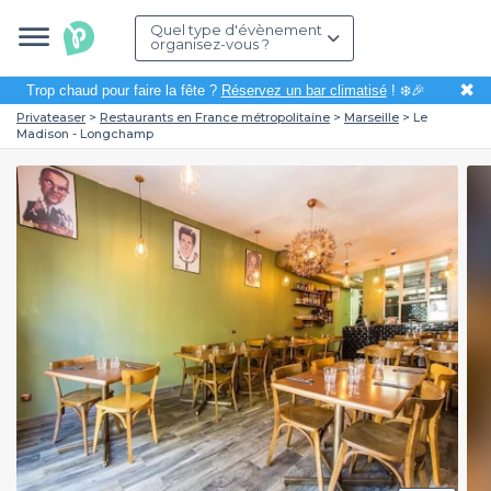
Quel type d'évènement
organisez-vous ?
✖
Trop chaud pour faire la fête ?
Réservez un bar climatisé
! ❄️🎉
Privateaser
Restaurants en France métropolitaine
Marseille
Le
Madison - Longchamp