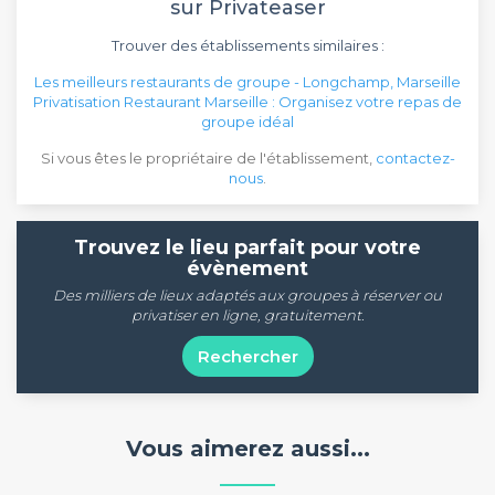
sur Privateaser
Trouver des établissements similaires :
Les meilleurs restaurants de groupe - Longchamp, Marseille
Privatisation Restaurant Marseille : Organisez votre repas de
groupe idéal
Si vous êtes le propriétaire de l'établissement,
contactez-
nous
.
Trouvez le lieu parfait pour votre
évènement
Des milliers de lieux adaptés aux groupes à réserver ou
privatiser en ligne, gratuitement.
Rechercher
Vous aimerez aussi...