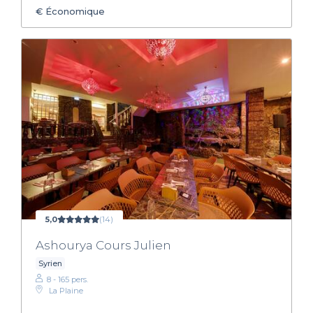
€
Économique
5,0
(14)
Ashourya Cours Julien
Syrien
8 - 165 pers.
La Plaine