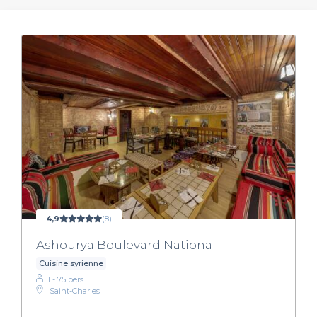
4,9
(8)
Ashourya Boulevard National
Cuisine syrienne
1 - 75 pers.
Saint-Charles