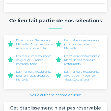
Ce lieu fait partie de nos sélections
Privatisation Restaurant
Les meilleurs restaurants
Marseille : Organisez votre
pour un mariage -
repas de groupe idéal
Marseille
Les meilleurs restaurants
Fêtez votre anniversaire à
de groupe - France
Marseille : les meilleurs
métropolitaine
restaurants
Les meilleurs restaurants
Les meilleurs restaurants
pour un repas d’équipe -
de groupe - Provence-
Marseille
Alpes-Côte d'Azur
Voir d'autres sélections de lieux
Cet établissement n'est pas réservable