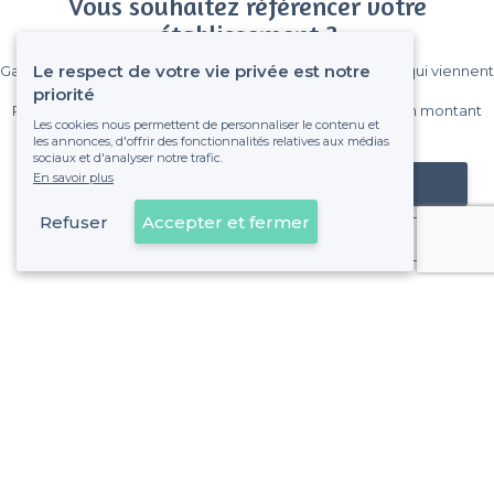
Vous souhaitez référencer votre
établissement ?
Le respect de votre vie privée est notre
Gagnez de nombreux clients parmi le million de visiteurs qui viennent
sur Privateaser chaque mois.
priorité
Pas de commissions et sans engagement, vous payez un montant
Les cookies nous permettent de personnaliser le contenu et
fixe sans risque de voir déraper la facture.
les annonces, d'offrir des fonctionnalités relatives aux médias
sociaux et d'analyser notre trafic.
En savoir plus
Référencer mon établissement
Refuser
Accepter et fermer
Déjà client
12e Arrondissement - Alentours
<
Les meilleurs restaurants branchés - Marseille
>
Les meilleurs restaurants branchés - Saint-Jean-du-Désert