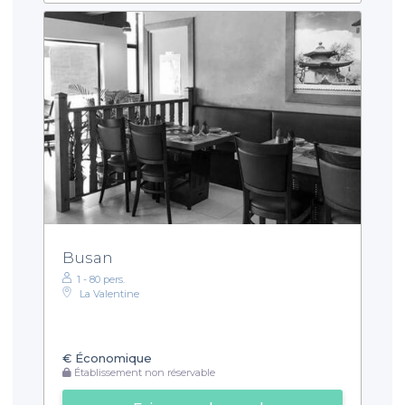
Busan
1 - 80 pers.
La Valentine
€
Économique
Établissement non réservable