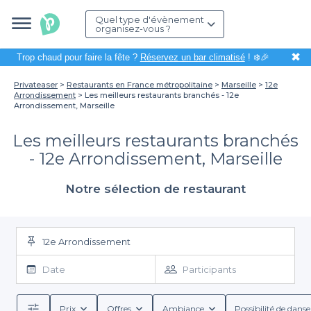
Quel type d'évènement
organisez-vous ?
✖
Trop chaud pour faire la fête ?
Réservez un bar climatisé
! ❄️🎉
Privateaser
Restaurants en France métropolitaine
Marseille
12e
Arrondissement
Les meilleurs restaurants branchés - 12e
Arrondissement, Marseille
Les meilleurs restaurants branchés
- 12e Arrondissement, Marseille
Notre sélection de restaurant
12e Arrondissement
Date
Participants
Prix
Offres
Ambiance
Possibilité de danse