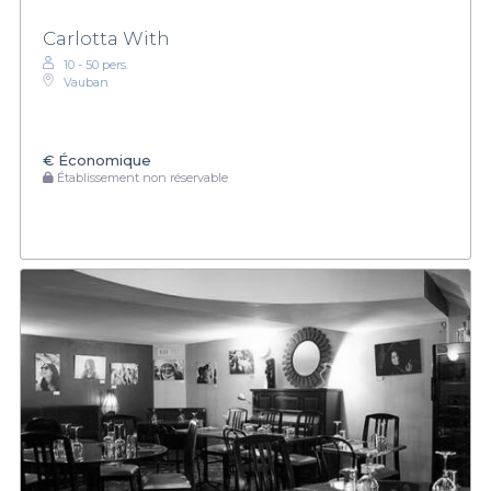
Carlotta With
10 - 50 pers.
Vauban
€
Économique
Établissement non réservable