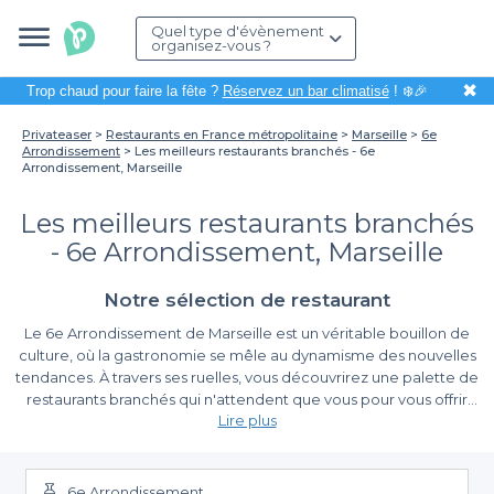
Quel type d'évènement
organisez-vous ?
✖
Trop chaud pour faire la fête ?
Réservez un bar climatisé
! ❄️🎉
Privateaser
Restaurants en France métropolitaine
Marseille
6e
Arrondissement
Les meilleurs restaurants branchés - 6e
Arrondissement, Marseille
Les meilleurs restaurants branchés
- 6e Arrondissement, Marseille
Notre sélection de restaurant
Le 6e Arrondissement de Marseille est un véritable bouillon de
culture, où la gastronomie se mêle au dynamisme des nouvelles
tendances. À travers ses ruelles, vous découvrirez une palette de
restaurants branchés qui n'attendent que vous pour vous offrir
Lire plus
une expérience culinaire inoubliable.
Organiser un repas ou une
soirée dans un établissement de ce quartier animé est une
Une simplicité de réservation inégalée
occasion idéale pour se retrouver avec des amis, célébrer un
événement ou organiser un repas d'affaires tout en profitant
6e Arrondissement