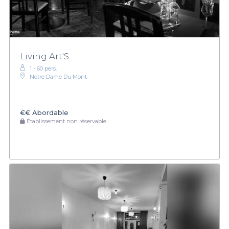
Living Art'S
1 - 60 pers.
Notre Dame Du Mont
€€
Abordable
Établissement non réservable