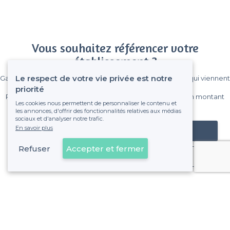
Vous souhaitez référencer votre
établissement ?
Le respect de votre vie privée est notre
Gagnez de nombreux clients parmi le million de visiteurs qui viennent
sur Privateaser chaque mois.
priorité
Pas de commissions et sans engagement, vous payez un montant
Les cookies nous permettent de personnaliser le contenu et
fixe sans risque de voir déraper la facture.
les annonces, d'offrir des fonctionnalités relatives aux médias
sociaux et d'analyser notre trafic.
En savoir plus
Référencer mon établissement
Refuser
Accepter et fermer
Déjà client
6e Arrondissement - Alentours
<
Les meilleurs restaurants branchés - Marseille