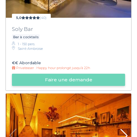
5,0
(40)
Soly Bar
Bar à cocktails
1 - 150 pers.
Saint-Ambroise
€€
Abordable
Privateaser :
Happy hour prolongé jusqu’à 22h
Faire une demande