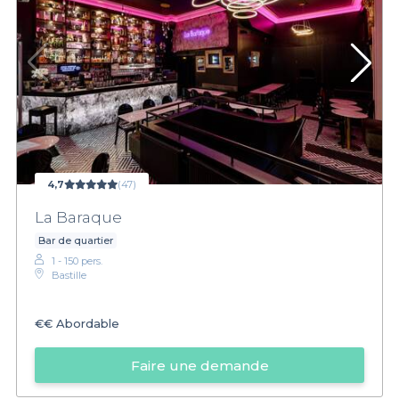
4,7
(47)
La Baraque
Bar de quartier
1 - 150 pers.
Bastille
€€
Abordable
Faire une demande