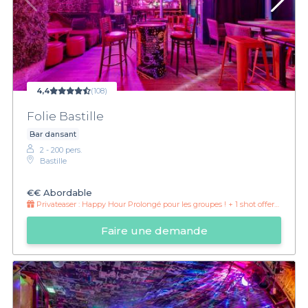
4,4
(108)
Folie Bastille
Bar dansant
2 - 200 pers.
Bastille
€€
Abordable
Privateaser :
Happy Hour Prolongé pour les groupes ! + 1 shot offert (du Dimanche au jeudi)
Faire une demande