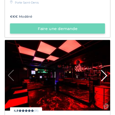
Porte Saint-Denis
€€€
Modéré
Faire une demande
4,8
(91)