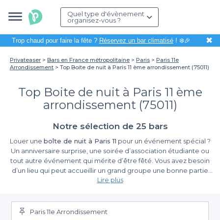
Quel type d'évènement
organisez-vous ?
✖
Trop chaud pour faire la fête ?
Réservez un bar climatisé
! ❄️🎉
Privateaser
Bars en France métropolitaine
Paris
Paris 11e
Arrondissement
Top Boite de nuit à Paris 11 ème arrondissement (75011)
Top Boite de nuit à Paris 11 ème
arrondissement (75011)
Notre sélection de 25 bars
Louer une
boîte de nuit à Paris 11
pour un événement spécial ?
Un anniversaire surprise, une soirée d’association étudiante ou
tout autre événement qui mérite d’être fêté. Vous avez besoin
d’un lieu qui peut accueillir un grand groupe une bonne partie
Lire plus
de la nuit sans vous ruiner. Vous êtes au bon endroit : privatiser
une boîte de nuit à Paris 11 n’a jamais été aussi facile. Pour être
certain de passer une soirée que vous retiendrez, n’hésitez pas
une seule seconde à privatiser l’espace, cela n’en sera que plus
Paris 11e Arrondissement
confortable. Et pour entrer en relation avec les
boîtes de nuit