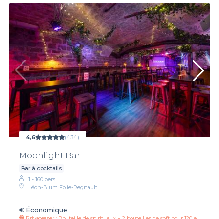
4,6
(434)
Moonlight Bar
Bar à cocktails
1 - 160 pers.
Léon-Blum Folie-Regnault
€
Économique
Privateaser :
Bouteille de spiritueux + 2 bouteilles de soft pour 120 euros eu lieu de 150 euros