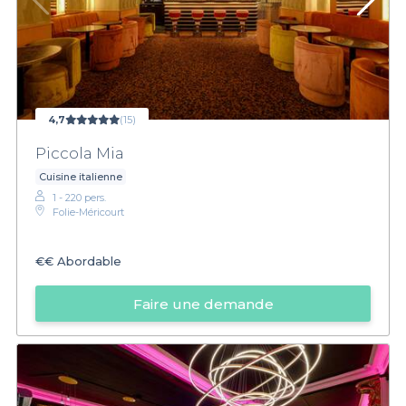
4,7
(15)
Piccola Mia
Cuisine italienne
1 - 220 pers.
Folie-Méricourt
€€
Abordable
Faire une demande