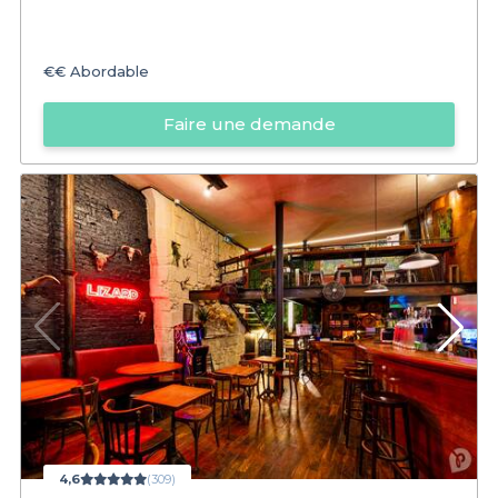
€€
Abordable
Faire une demande
4,6
(309)