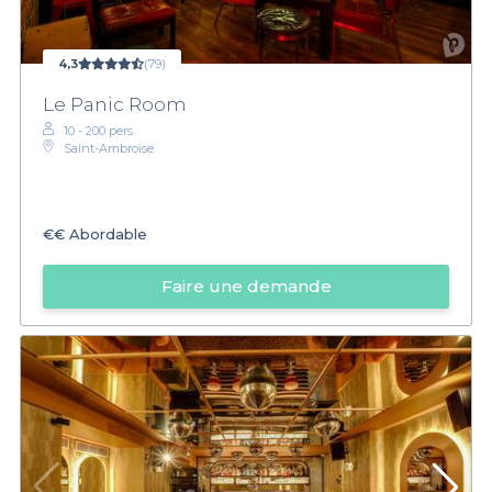
4,3
(79)
Le Panic Room
10 - 200 pers.
Saint-Ambroise
€€
Abordable
Faire une demande