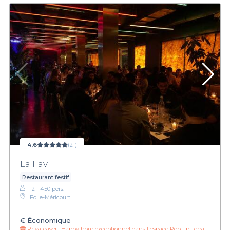
4,6
(21)
La Fav
Restaurant festif
12 - 450 pers.
Folie-Méricourt
€
Économique
Privateaser :
Happy hour exceptionnel dans l'espace Pop up Terrasse