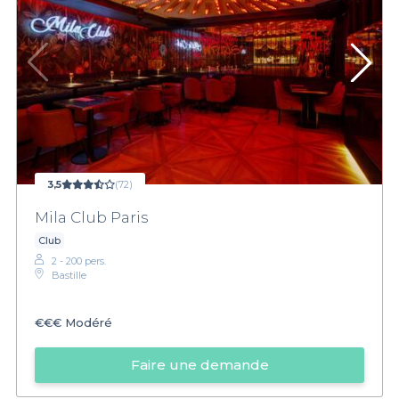
3,5
(72)
Mila Club Paris
Club
2 - 200 pers.
Bastille
€€€
Modéré
Faire une demande