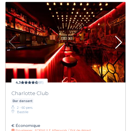
4,3
(81)
Charlotte Club
Bar dansant
2 - 60 pers.
Bastille
€
Économique
Privateaser :
FORMULE Afterwork / Pot de départ