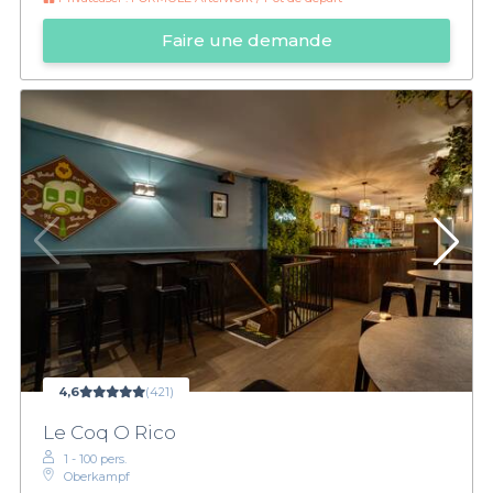
Faire une demande
4,6
(421)
Le Coq O Rico
1 - 100 pers.
Oberkampf