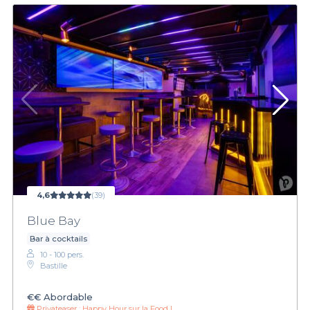
4,6
(39)
Blue Bay
Bar à cocktails
10 - 100 pers.
Bastille
€€
Abordable
Privateaser :
Happy Hour sur la Food !