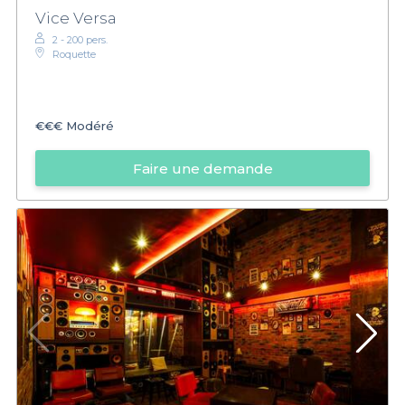
Vice Versa
2 - 200 pers.
Roquette
€€€
Modéré
Faire une demande