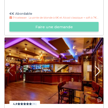
€€
Abordable
Privateaser :
La pinte de blonde à 6€ et Alcool classique + soft à 7€ jusqu'à 23h
Faire une demande
4,8
(86)