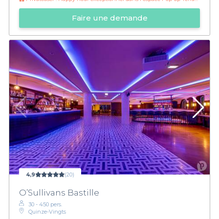
Faire une demande
4,9
(20)
O’Sullivans Bastille
30 - 450 pers.
Quinze-Vingts