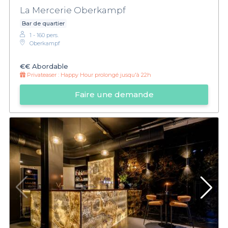
La Mercerie Oberkampf
Bar de quartier
1 - 160 pers.
Oberkampf
€€
Abordable
Privateaser :
Happy Hour prolongé jusqu'à 22h
Faire une demande