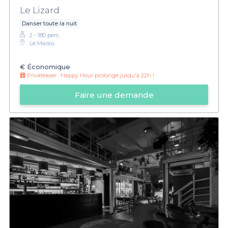
Le Lizard
Danser toute la nuit
2 - 180 pers.
Le Marais
€
Économique
Privateaser :
Happy Hour prolongé jusqu'à 22h !
Faire une demande