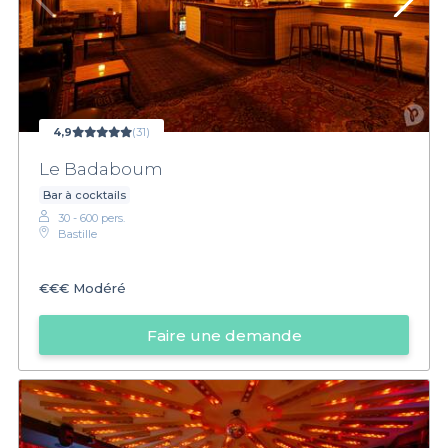
4,9
(31)
Le Badaboum
Bar à cocktails
30 - 600 pers.
Bastille
€€€
Modéré
Faire une demande