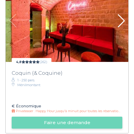
4,8
(262)
Coquin (& Coquine)
1 - 250 pers.
Ménilmontant
€
Économique
Privateaser :
Happy Hour jusqu'à minuit pour toutes les réservations Privateaser 🌈☀️
Faire une demande