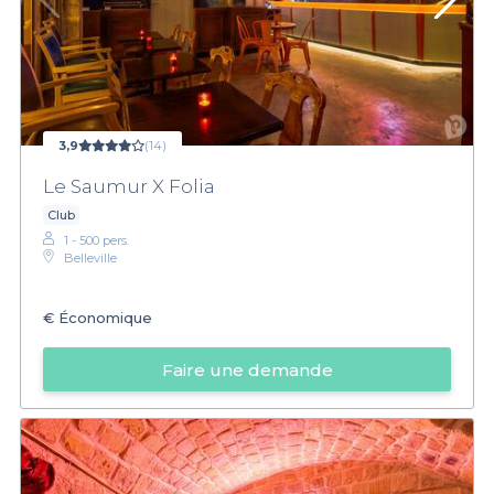
3,9
(14)
Le Saumur X Folia
Club
1 - 500 pers.
Belleville
€
Économique
Faire une demande