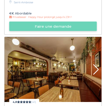
Saint-Ambroise
€€
Abordable
Privateaser :
Happy Hour prolongé jusqu'à 23H !
Faire une demande
4,8
(41)