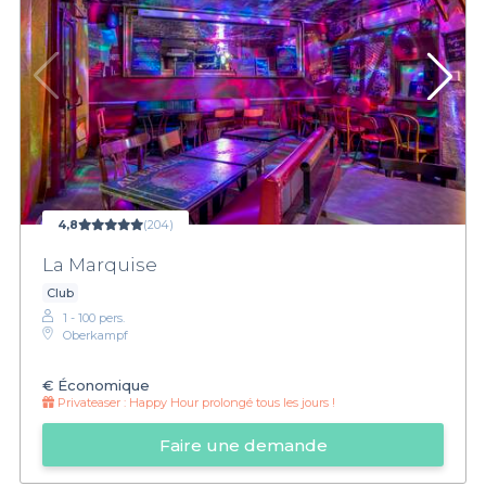
4,8
(204)
La Marquise
Club
1 - 100 pers.
Oberkampf
€
Économique
Privateaser :
Happy Hour prolongé tous les jours !
Faire une demande