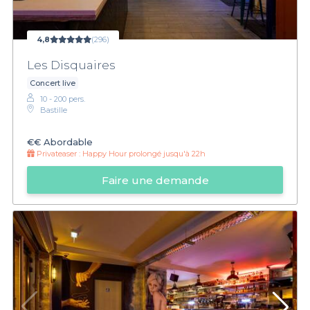
4,8
(296)
Les Disquaires
Concert live
10 - 200 pers.
Bastille
€€
Abordable
Privateaser :
Happy Hour prolongé jusqu'à 22h
Faire une demande