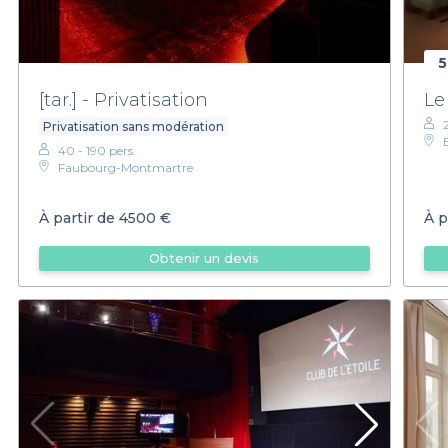
5
[tar.] - Privatisation
Le
Privatisation sans modération
40 - 190 pers.
Faubourg-Montmartre
À partir de
4500 €
À p
Obtenir un devis