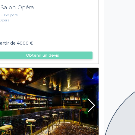
 Salon Opéra
5 - 150 pers.
Opéra
artir de
4000 €
Obtenir un devis