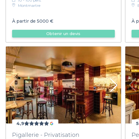
10 - 100 pers.
Montmartre
À partir de
5000 €
À p
Obtenir un devis
4,9
5
Pigallerie - Privatisation
Pe