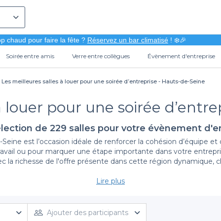
p chaud pour faire la fête ?
Réservez un bar climatisé
! ❄️🎉
Soirée entre amis
Verre entre collègues
Évènement d'entreprise
Les meilleures salles à louer pour une soirée d’entreprise - Hauts-de-Seine
à louer pour une soirée d’entr
lection de 229 salles pour votre évènement d'e
Seine est l’occasion idéale de renforcer la cohésion d’équipe et d
ail ou pour marquer une étape importante dans votre entreprise
 la richesse de l'offre présente dans cette région dynamique, ch
Lire plus
Un choix varié et adapté à tous vos besoins
reprise a des exigences spécifiques. C’est pourquoi nous vou
t, de style et d’ambiance. Que vous recherchiez un cadre chic e
Ajouter des participants