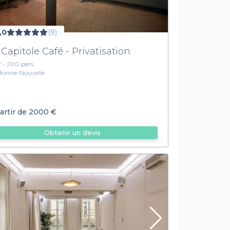
,0
(9)
 Capitole Café - Privatisation
2 - 200 pers.
Bonne-Nouvelle
artir de
2000 €
Obtenir un devis