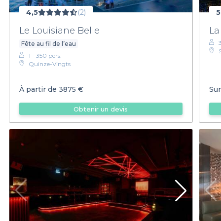
4,5
(2)
5
Le Louisiane Belle
La
Fête au fil de l’eau
1 - 350 pers.
Quinze-Vingts
À partir de
3875 €
Sur
Obtenir un devis