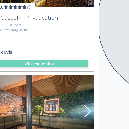
,0
(5)
 Casbah - Privatisation
30 - 200 pers.
Sainte Marguerite
 devis
Obtenir un devis