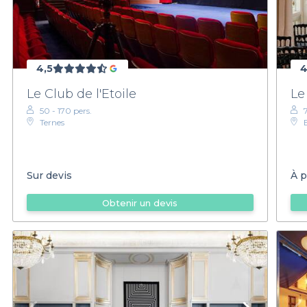
4,5
4
Le Club de l'Etoile
Le
50 - 170 pers.
Ternes
Sur devis
À p
Obtenir un devis