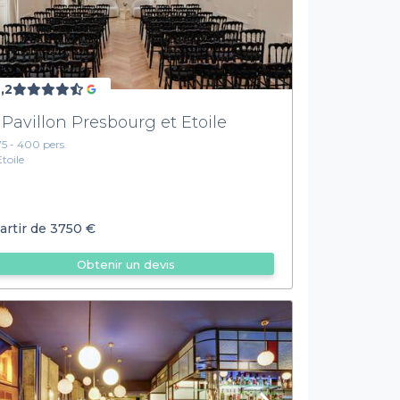
,2
 Pavillon Presbourg et Etoile
75 - 400 pers.
Etoile
artir de
3750 €
Obtenir un devis