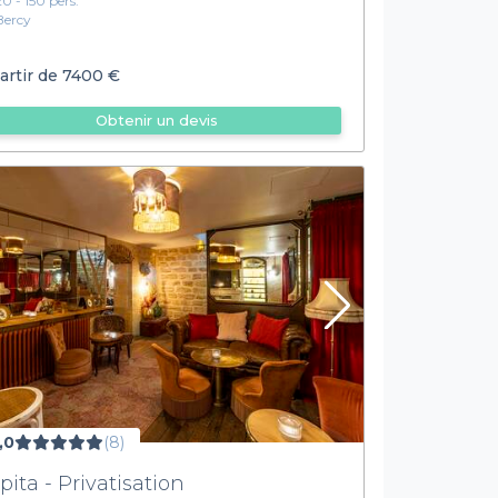
20 - 150 pers.
Bercy
artir de
7400 €
Obtenir un devis
,0
(8)
pita - Privatisation