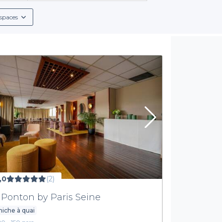
respond à votre vision. De plus, nos établissements associés offr
e restauration sur place et la possibilité de personnaliser l'évén
spaces
Une facilité de réservation inégalée
ans les Hauts-de-Seine n’a jamais été aussi facile grâce à notre 
 souhaités et découvrir tous les services proposés. Chaque salle d
res atouts qui pourraient enrichir votre événement. Vous n’aurez qu
soirée avec vos collaborateurs.
 salles à louer pour votre prochaine soirée d'entreprise dans le
soit une réussite mémorable. Choisissez la simplicité, la diversité
les options qui s'offrent à vous.
,0
(2)
 Ponton by Paris Seine
iche à quai