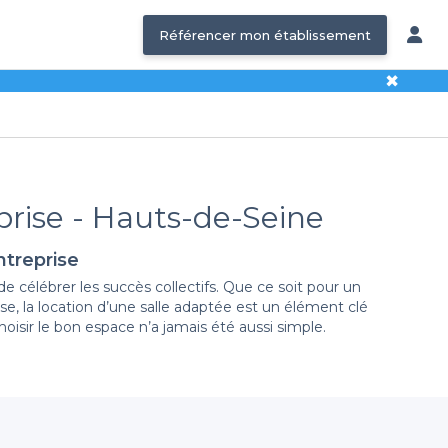
Référencer mon établissement
✖
eprise - Hauts-de-Seine
ntreprise
e célébrer les succès collectifs. Que ce soit pour un
, la location d’une salle adaptée est un élément clé
oisir le bon espace n’a jamais été aussi simple.
s proposons une
large sélection de salles à louer
qui
n bord de Seine ou un espace plus décontracté près de