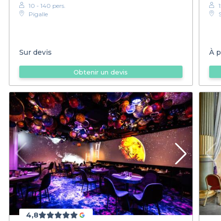
10 - 140 pers.
Pigalle
Sur devis
À p
Obtenir un devis
4,8