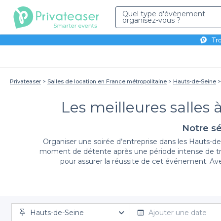
Quel type d'évènement
organisez-vous ?
Tro
Privateaser
Salles de location en France métropolitaine
Hauts-de-Seine
Les meilleures salles 
Notre sé
Organiser une soirée d’entreprise dans les Hauts-de-
moment de détente après une période intense de trav
pour assurer la réussite de cet événement. Avec
Chez Privateaser, nous comprenons que chaque ent
Hauts-de-Seine
sauront s’adapter à vos attentes en matière de forma
Ajouter une date