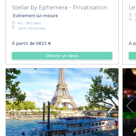
Stellar by Ephemera - Privatisation
Le
Evénement sur-mesure
40 - 180 pers.
Saint-Ambroise
À partir de
5833 €
À p
Obtenir un devis