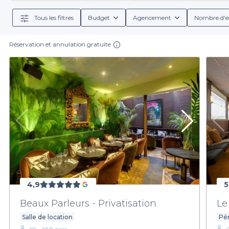
La Défense, vous trouverez forcément la salle qui cor
groupes
, des options d
Tous les filtres
Budget
Agencement
Nombre d'e
Réservation et annulation gratuite
Réserver votre salle pour une soirée d’entreprise d
consulter les disponibilités, rencontrer les critères
location, les offres de restauration, ainsi que d’aut
Nous vous invitons donc à explorer notre sélection de
projets en réalité et assurez-vous que votre événement 
4,9
5
Beaux Parleurs - Privatisation
Le
Salle de location
Pén