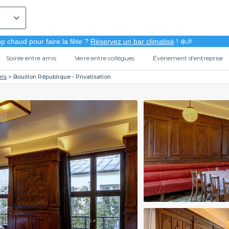
p chaud pour faire la fête ?
Réservez un bar climatisé
! ❄️🎉
Soirée entre amis
Verre entre collègues
Évènement d'entreprise
ris
Bouillon République - Privatisation