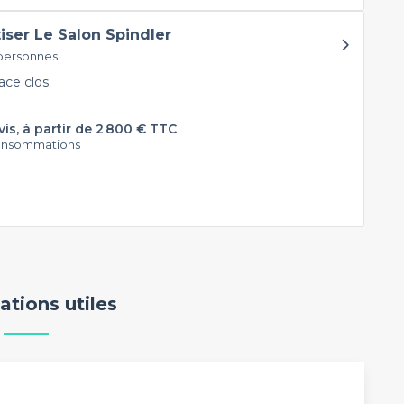
tiser Le Salon Spindler
 personnes
ce clos
vis, à partir de 2 800 € TTC
onsommations
ations utiles