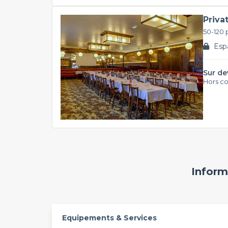
Priva
50-120
Espa
Sur de
Hors c
Inform
Equipements & Services