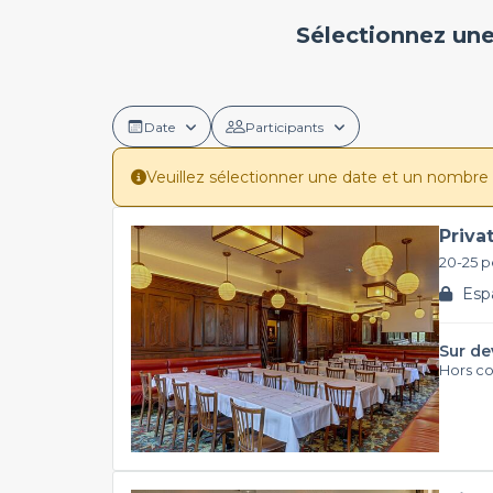
Sélectionnez une
Date
Participants
Veuillez sélectionner une date et un nombre de 
Priva
20-25 
Espa
Sur de
Hors c