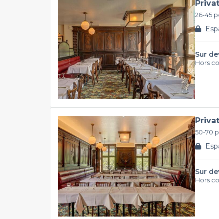
Priva
26-45 
Espa
Sur de
Hors c
Priva
50-70 
Espa
Sur de
Hors c