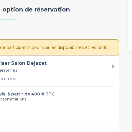
 option de réservation
participants pour voir les disponibilités et les tarifs.
tiser Salon Dejazet
personnes
ce clos
vis, à partir de 400 € TTC
onsommations