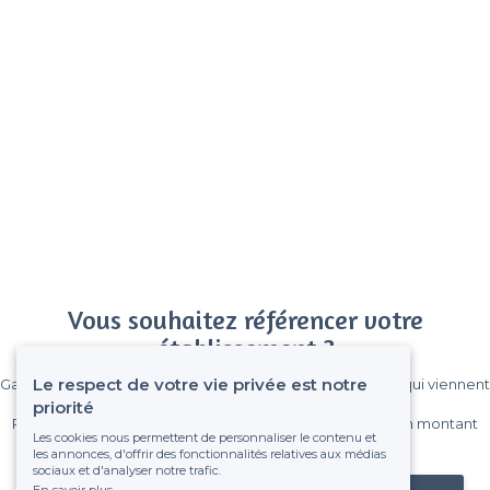
Vous souhaitez référencer votre
établissement ?
Le respect de votre vie privée est notre
Gagnez de nombreux clients parmi le million de visiteurs qui viennent
sur Privateaser chaque mois.
priorité
Pas de commissions et sans engagement, vous payez un montant
Les cookies nous permettent de personnaliser le contenu et
fixe sans risque de voir déraper la facture.
les annonces, d'offrir des fonctionnalités relatives aux médias
sociaux et d'analyser notre trafic.