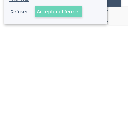
En savoir plus
Référencer mon établissement
Refuser
Accepter et fermer
Déjà client
À propos de Privateaser
Privateaser Media
Privateaser en Espagne
Aide
Référencer mon établissement
Politique de protection des données
Conditions générales d'utilisation
Nous contacter