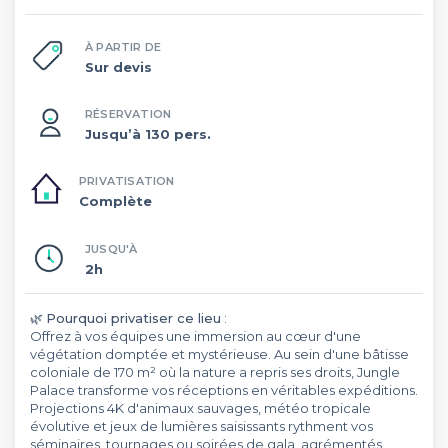
À PARTIR DE
Sur devis
RÉSERVATION
Jusqu’à 130 pers.
PRIVATISATION
Complète
JUSQU'À
2h
🌿
Pourquoi privatiser ce lieu
:
Offrez à vos équipes une immersion au cœur d'une
végétation domptée et mystérieuse. Au sein d'une bâtisse
coloniale de 170 m² où la nature a repris ses droits, Jungle
Palace transforme vos réceptions en véritables expéditions.
Projections 4K d'animaux sauvages, météo tropicale
évolutive et jeux de lumières saisissants rythment vos
séminaires, tournages ou soirées de gala, agrémentés