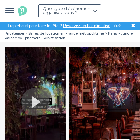
Quel type d'évènement
organisez-vous ?
✖
Trop chaud pour faire la fête ?
Réservez un bar climatisé
! ❄️🎉
Privateaser
Salles de location en France métropolitaine
Paris
Jungle
Palace by Ephemera - Privatisation
Play