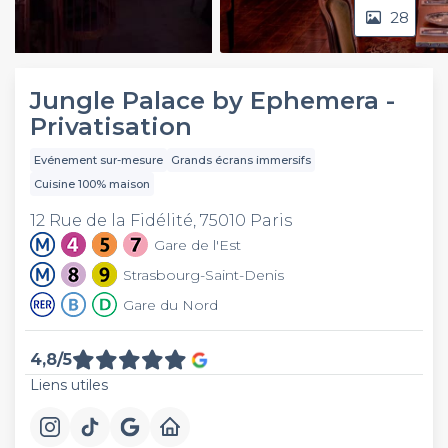
28
Video
Jungle Palace by Ephemera -
Privatisation
Evénement sur-mesure
Grands écrans immersifs
Cuisine 100% maison
12 Rue de la Fidélité, 75010 Paris
Gare de l'Est
Strasbourg-Saint-Denis
Gare du Nord
4,8/5
Liens utiles