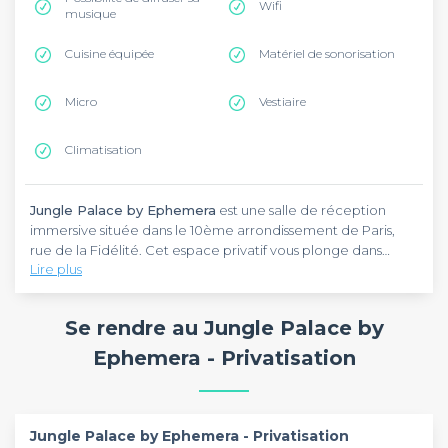
Wifi
musique
Cuisine équipée
Matériel de sonorisation
Micro
Vestiaire
Climatisation
Jungle Palace by Ephemera
est une salle de réception
immersive située dans le 10ème arrondissement de Paris,
rue de la Fidélité. Cet espace privatif vous plonge dans
Lire plus
l'univers d'une bâtisse abandonnée engloutie par une jungle
sauvage, créant une expérience dépaysante idéale pour
vos événements privés et professionnels. Accessible depuis
Se rendre au Jungle Palace by
les stations de métro Château d'Eau et Gare de l'Est, cette
salle de réception se distingue par son concept immersif
Ephemera - Privatisation
unique dans la capitale.
Jungle Palace by Ephemera
est une salle de réception au
décor spectaculaire où exploration et mystère se mêlent à
chaque détail. L'ambiance transporte vos invités dans une
Jungle Palace by Ephemera - Privatisation