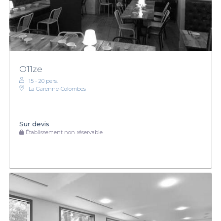
O11ze
15 - 20 pers.
La Garenne-Colombes
Sur devis
Établissement non réservable