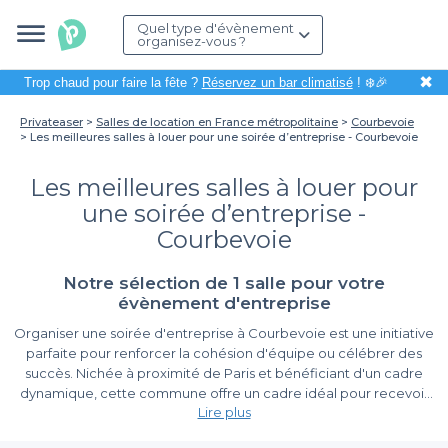
Quel type d'évènement
organisez-vous ?
✖
Trop chaud pour faire la fête ?
Réservez un bar climatisé
! ❄️🎉
Privateaser
Salles de location en France métropolitaine
Courbevoie
Les meilleures salles à louer pour une soirée d’entreprise - Courbevoie
Les meilleures salles à louer pour
une soirée d’entreprise -
Courbevoie
Notre sélection de 1 salle pour votre
évènement d'entreprise
Organiser une soirée d'entreprise à Courbevoie est une initiative
parfaite pour renforcer la cohésion d'équipe ou célébrer des
succès. Nichée à proximité de Paris et bénéficiant d'un cadre
dynamique, cette commune offre un cadre idéal pour recevoir
Lire plus
vos collaborateurs. Avec ses vues imprenables sur la Seine et ses
accès faciles, la ville se prête à des événements mémorables.