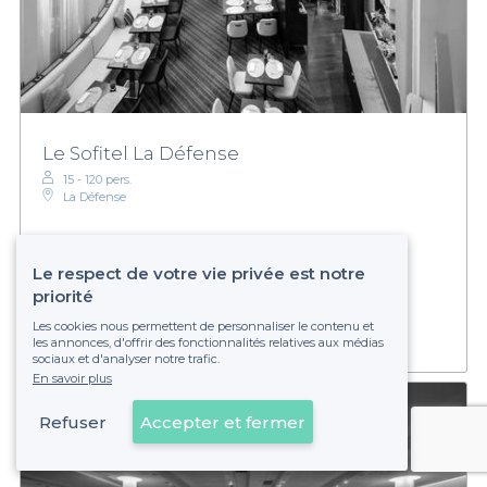
Le Sofitel La Défense
15 - 120 pers.
La Défense
Le respect de votre vie privée est notre
Sur devis
Établissement non réservable
priorité
Les cookies nous permettent de personnaliser le contenu et
les annonces, d'offrir des fonctionnalités relatives aux médias
sociaux et d'analyser notre trafic.
En savoir plus
Refuser
Accepter et fermer
Voir sur la carte