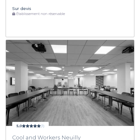
Sur devis
Établissement non réservable
5,0
(1)
Cool and Workers Neuilly