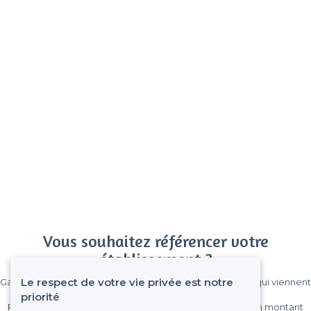
Vous souhaitez référencer votre
établissement ?
Le respect de votre vie privée est notre
Gagnez de nombreux clients parmi le million de visiteurs qui viennent
sur Privateaser chaque mois.
priorité
Pas de commissions et sans engagement, vous payez un montant