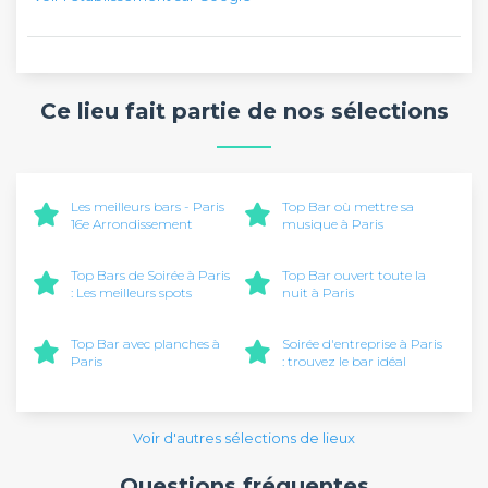
Ce lieu fait partie de nos sélections
Les meilleurs bars - Paris
Top Bar où mettre sa
16e Arrondissement
musique à Paris
Top Bars de Soirée à Paris
Top Bar ouvert toute la
: Les meilleurs spots
nuit à Paris
Top Bar avec planches à
Soirée d'entreprise à Paris
Paris
: trouvez le bar idéal
Voir d'autres sélections de lieux
Questions fréquentes