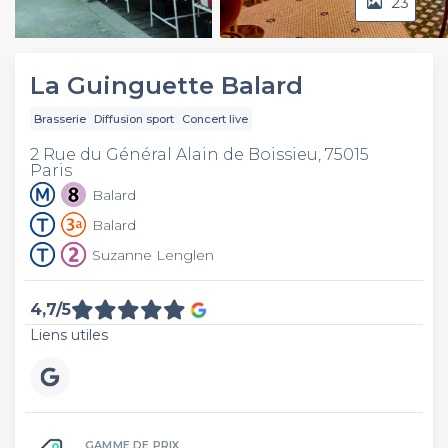
23
Video
La Guinguette Balard
Brasserie
Diffusion sport
Concert live
2 Rue du Général Alain de Boissieu, 75015
Paris
Balard
Balard
Suzanne Lenglen
4,7/5
Liens utiles
GAMME DE PRIX