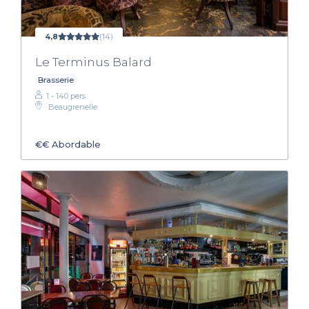
4,8
(14)
Le Terminus Balard
Brasserie
1 - 140 pers.
Beaugrenelle
€€
Abordable