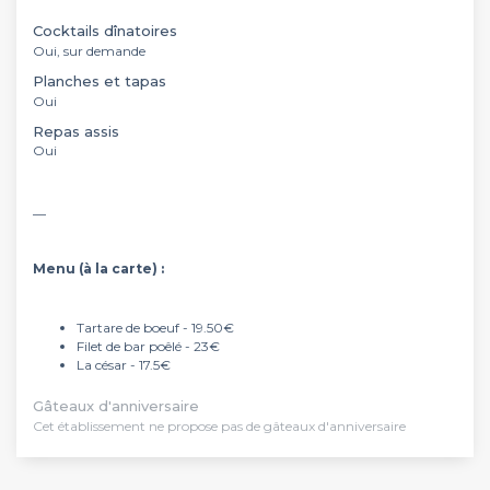
Cocktails dînatoires
Oui, sur demande
Planches et tapas
Oui
Repas assis
Oui
__
Menu (
à la carte) :
Tartare de boeuf - 19.50€
Filet de bar poêlé - 23€
La césar - 17.5€
Gâteaux d'anniversaire
Cet établissement ne propose pas de gâteaux d'anniversaire