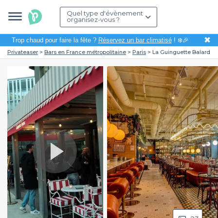
Quel type d'évènement
organisez-vous ?
✖
Trop chaud pour faire la fête ?
Réservez un bar climatisé
! ❄️🎉
Privateaser
Bars en France métropolitaine
Paris
La Guinguette Balard
Play