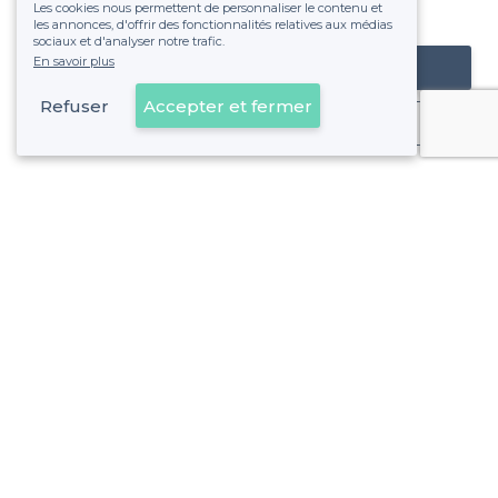
Les cookies nous permettent de personnaliser le contenu et
fixe sans risque de voir déraper la facture.
les annonces, d'offrir des fonctionnalités relatives aux médias
sociaux et d'analyser notre trafic.
En savoir plus
Référencer mon établissement
Refuser
Accepter et fermer
Déjà client
À propos de Privateaser
Privateaser Media
Privateaser en Espagne
Aide
Référencer mon établissement
Politique de protection des données