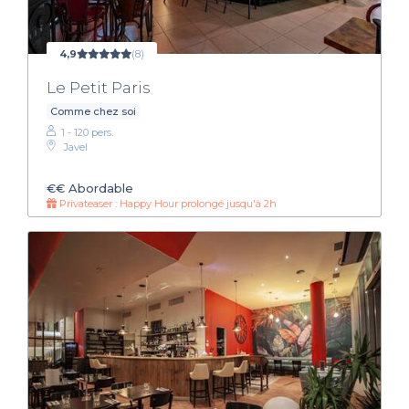
4,9
(8)
Le Petit Paris
Comme chez soi
1 - 120 pers.
Javel
€€
Abordable
Privateaser : Happy Hour prolongé jusqu'à 2h