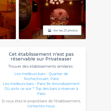
Voir les 23 photos
Cet établissement n'est pas
réservable sur Privateaser
Trouver des établissements similaires :
Les meilleurs bars - Quartier de
Rochechouart, Paris
Les meilleurs bars - Paris 9e Arrondissement
Où sortir ce soir ? Top des bars à réserver à
Paris
Si vous êtes le propriétaire de l'établissement,
contactez-nous
.