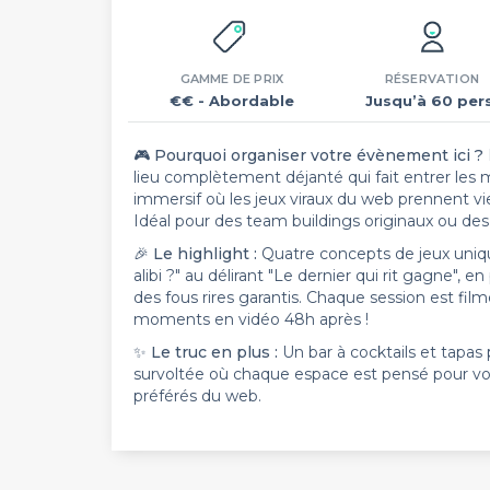
GAMME DE PRIX
RÉSERVATION
€€
- Abordable
Jusqu’à 60 pers
🎮
Pourquoi organiser votre évènement ici ?
lieu complètement déjanté qui fait entrer les me
immersif où les jeux viraux du web prennent v
Idéal pour des team buildings originaux ou de
🎉
Le highlight :
Quatre concepts de jeux unique
alibi ?" au délirant "Le dernier qui rit gagne", 
des fous rires garantis. Chaque session est fi
moments en vidéo 48h après !
✨
Le truc en plus :
Un bar à cocktails et tapa
survoltée où chaque espace est pensé pour vo
préférés du web.