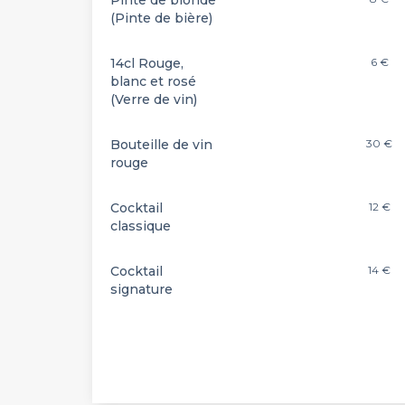
Pinte de blonde
(Pinte de bière)
14cl Rouge,
6 €
blanc et rosé
(Verre de vin)
Bouteille de vin
30 €
rouge
Cocktail
12 €
classique
Cocktail
14 €
signature