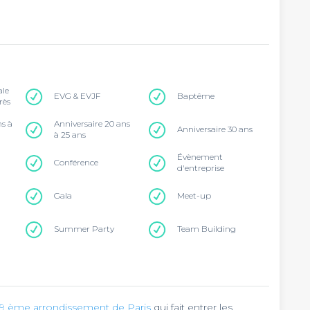
ale
EVG & EVJF
Baptême
rès
ns à
Anniversaire 20 ans
Anniversaire 30 ans
à 25 ans
Évènement
Conférence
d'entreprise
Gala
Meet-up
Summer Party
Team Building
9 ème arrondissement de Paris
qui fait entrer les