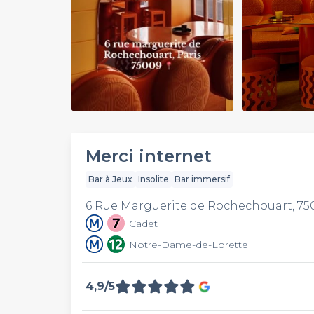
Play
Video
Merci internet
Bar à Jeux
Insolite
Bar immersif
6 Rue Marguerite de Rochechouart, 75
Cadet
Notre-Dame-de-Lorette
4,9/5