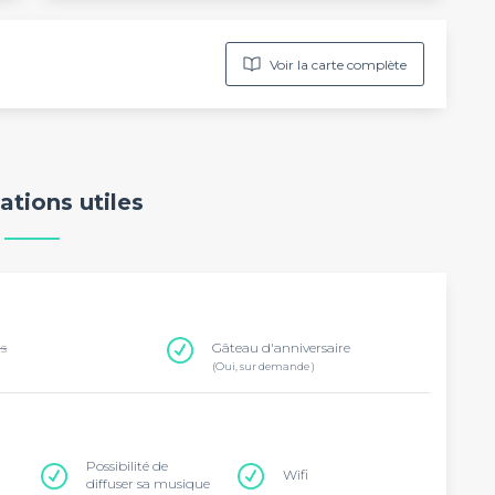
Voir la carte complète
ations utiles
ns
Gâteau d'anniversaire
(Oui, sur demande )
Possibilité de
Wifi
diffuser sa musique