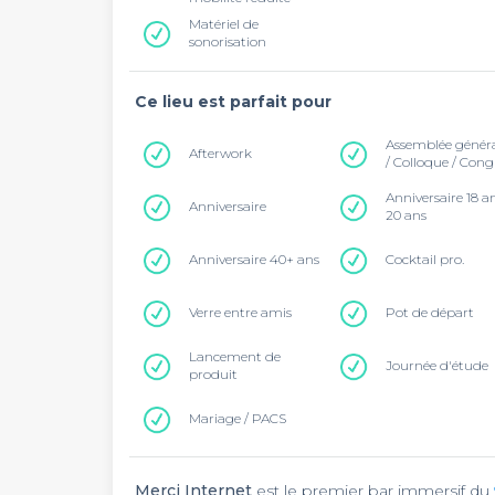
Matériel de
sonorisation
Ce lieu est parfait pour
Assemblée génér
Afterwork
/ Colloque / Cong
Anniversaire 18 a
Anniversaire
20 ans
Anniversaire 40+ ans
Cocktail pro.
Verre entre amis
Pot de départ
Lancement de
Journée d'étude
produit
Mariage / PACS
Merci Internet
est le premier bar immersif du