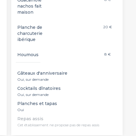
Guacamole
nachos fait
maison
Planche de
20 €
charcuterie
ibérique
Houmous
8 €
Gâteaux d'anniversaire
Oui, sur demande
Cocktails dînatoires
Oui, sur demande
Planches et tapas
Oui
Repas assis
Cet établissement ne propose pas de repas assis