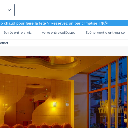
p chaud pour faire la fête ?
Réservez un bar climatisé
! ❄️🎉
Soirée entre amis
Verre entre collègues
Évènement d'entreprise
ternet