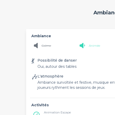
Ambianc
Ambiance
Calme
Animée
💃
Possibilité de danser
Oui, autour des tables
🎶
L'atmosphère
Ambiance survoltée et festive, musique ent
joueurs rythment les sessions de jeux.
Activités
Animation Escape