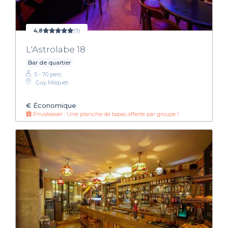
4,8
(9)
L'Astrolabe 18
Bar de quartier
5 - 70 pers.
Guy Môquet
€
Économique
Privateaser : Une planche de tapas offerte par groupe !