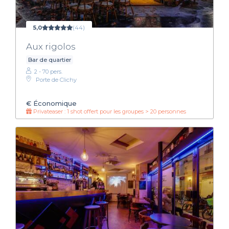
5,0
(44)
Aux rigolos
Bar de quartier
2 - 70 pers.
Porte de Clichy
€
Économique
Privateaser : 1 shot offert pour les groupes > 20 personnes