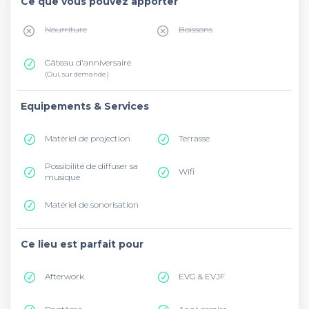
Ce que vous pouvez apporter
Nourriture
Boissons
Gâteau d'anniversaire
(Oui, sur demande )
Equipements & Services
Matériel de projection
Terrasse
Possibilité de diffuser sa
Wifi
musique
Matériel de sonorisation
Ce lieu est parfait pour
Afterwork
EVG & EVJF