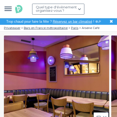
Quel type d'évènement
organisez-vous ?
✖
Trop chaud pour faire la fête ?
Réservez un bar climatisé
! ❄️🎉
Privateaser
Bars en France métropolitaine
Paris
Arsene Café