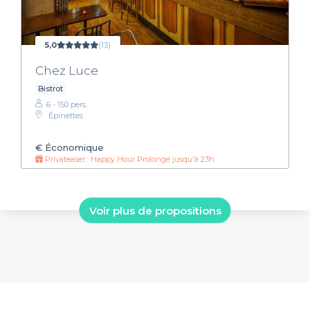
5,0
(13)
Chez Luce
Bistrot
6 - 150 pers.
Épinettes
€
Économique
Privateaser : Happy Hour Prolongé jusqu'à 23h
Voir plus de propositions