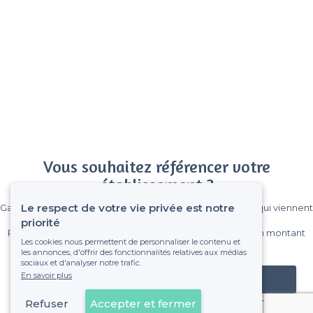
Vous souhaitez référencer votre
établissement ?
Le respect de votre vie privée est notre
Gagnez de nombreux clients parmi le million de visiteurs qui viennent
sur Privateaser chaque mois.
priorité
Pas de commissions et sans engagement, vous payez un montant
Les cookies nous permettent de personnaliser le contenu et
fixe sans risque de voir déraper la facture.
les annonces, d'offrir des fonctionnalités relatives aux médias
sociaux et d'analyser notre trafic.
En savoir plus
Référencer mon établissement
Refuser
Accepter et fermer