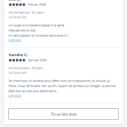
∙ Février 2026
Soirée festive ∙ 50 pers.
Le Sous-sol
un super anniversaire passé à la perla
l’équipe est au top
on peut passer sa musique sans soucis !!
Lire plus
je recommande à 200%
Sandra C.
∙ Janvier 2026
Anniversaire ∙ 25 pers.
Le Sous-sol
Je cherchais un endroit pour fêter mon anniversaire et j'ai trouvé La
Perla. Coup de foudre rien qu'en voyant les photos sur Google. Le service
était top, accueil aux petits soins.
Lire plus
C'est un excellent choix: très propre, spacieux, meubles confortables,
vestiaire (gratis), possibilité de ramener son gâteau, sa nourriture et mettre
sa musique.
La Perla a coché toutes mes cases ! Parfait pour ma trentaine 😂🤣:
Tous les avis
pouvoir danser mais pouvoir m'asseoir, pouvoir discuter sans hurler, boire
des bons cocktails... On sait, on sait 😆
Grand merci à José et sa team ! Bravo !