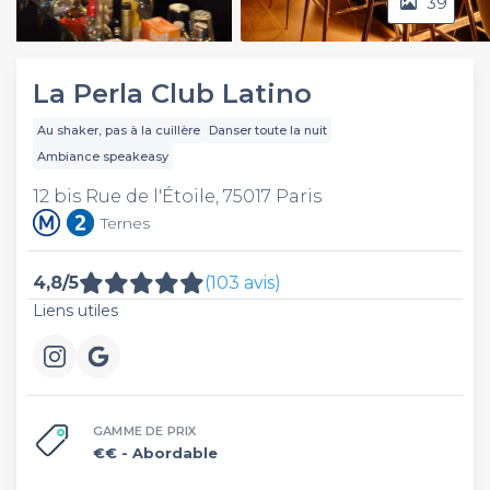
39
Video
La Perla Club Latino
Au shaker, pas à la cuillère
Danser toute la nuit
Ambiance speakeasy
12 bis Rue de l'Étoile, 75017 Paris
Ternes
4,8/5
(103 avis)
Liens utiles
GAMME DE PRIX
€€
- Abordable