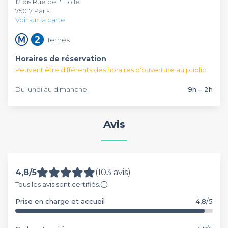
12 bis Rue de l'Étoile
également organisés de temps en temps.
qu’une soirée d’entreprise. Ce bar dispose d’une cave
75017 Paris
privatisable si vous souhaitez plus d’intimité. Pour toute
Voir sur la carte
réservation, vous aurez accès à du matériel de sonorisation
pour diffuser votre musique.
Ternes
Horaires de réservation
Peuvent être différents des horaires d'ouverture au public
Du lundi au dimanche
9h – 2h
Avis
4,8/5
(103 avis)
Tous les avis sont certifiés.
Prise en charge et accueil
4,8/5