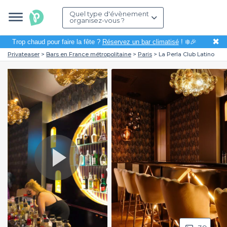
Quel type d'évènement
organisez-vous ?
✖
Trop chaud pour faire la fête ?
Réservez un bar climatisé
! ❄️🎉
Privateaser
Bars en France métropolitaine
Paris
La Perla Club Latino
Play