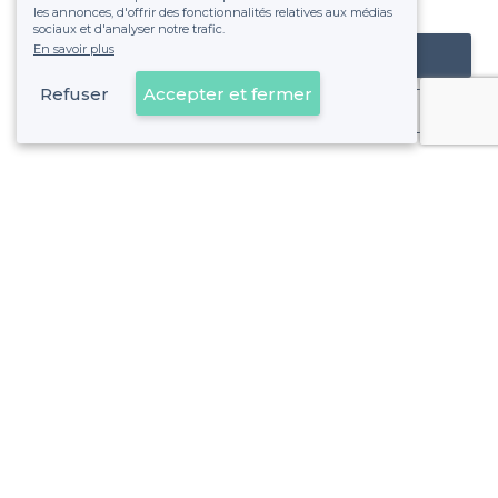
fixe sans risque de voir déraper la facture.
les annonces, d'offrir des fonctionnalités relatives aux médias
sociaux et d'analyser notre trafic.
En savoir plus
Référencer mon établissement
Refuser
Accepter et fermer
Déjà client
À propos de Privateaser
Privateaser Media
Privateaser en Espagne
Aide
Référencer mon établissement
Politique de protection des données