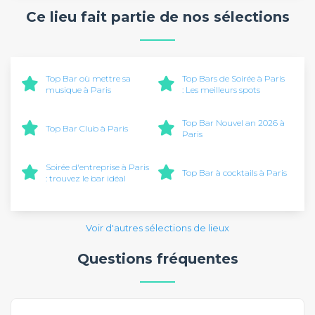
Ce lieu fait partie de nos sélections
Top Bar où mettre sa
Top Bars de Soirée à Paris
musique à Paris
: Les meilleurs spots
Top Bar Nouvel an 2026 à
Top Bar Club à Paris
Paris
Soirée d'entreprise à Paris
Top Bar à cocktails à Paris
: trouvez le bar idéal
Voir d'autres sélections de lieux
Questions fréquentes