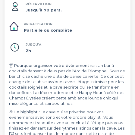
RÉSERVATION
Jusqu’à 70 pers.
PRIVATISATION
Partielle ou complète
JUSQU'À
2h
🍸 Pourquoi organiser votre évènement ici :
Un bar à
cocktails dansant à deux pas de l'Arc de Triomphe ! Sous ce
bar chic se cache une piste de danse caliente. Ce concept
change des clubs classiques avec l'étage intimiste pour les
cocktails soignés et la cave secrète qui se transforme en
dancefloor. La déco moderne et le Happy Hour à côté des
Champs Élysées créent cette ambiance lounge chic qui
mixe élégance et soirées latinos.
🎉 Le highlight :
La cave qui se privatise pour vos
évènements avec sono et votre propre playlist ! Vous
commencez tranquille avec un cocktail à l'étage puis vous
finissez en dansant sur des rythmes latinos dans la cave. Les
DJ sets font danser tout le monde dans cette piste de