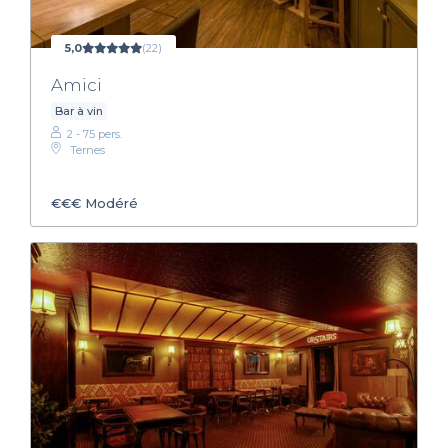
5,0
(22)
Amici
Bar à vin
2 - 75 pers.
Ternes
€€€
Modéré