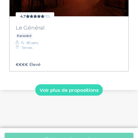
4,7
(10)
Le Général
Karaoké
15 - 80 pers.
Ternes
€€€€
Élevé
Voir plus de propositions