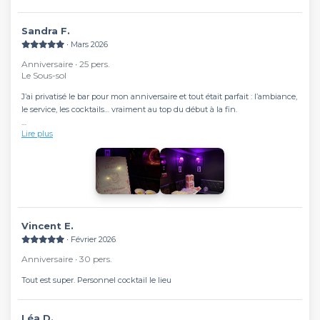
Sandra F.
∙ Mars 2026
Anniversaire ∙ 25 pers.
Le Sous-sol
J’ai privatisé le bar pour mon anniversaire et tout était parfait : l’ambiance,
le service, les cocktails… vraiment au top du début à la fin.
Lire plus
Mes invités ont adoré et moi aussi, je garde un super souvenir de ce
moment. Merci pour votre accueil et votre professionnalisme, je
recommande à 100% ! 🍸✨
Vincent E.
∙ Février 2026
Anniversaire ∙ 30 pers.
Tout est super. Personnel cocktail le lieu
Léa D.