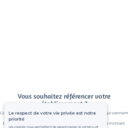
Vous souhaitez référencer votre
établissement ?
Le respect de votre vie privée est notre
Gagnez de nombreux clients parmi le million de visiteurs qui viennent
sur Privateaser chaque mois.
priorité
Pas de commissions et sans engagement, vous payez un montant
Les cookies nous permettent de personnaliser le contenu et