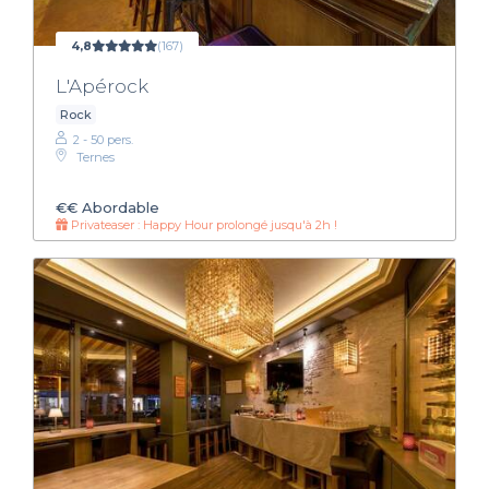
4,8
(167)
L'Apérock
Rock
2 - 50 pers.
Ternes
€€
Abordable
Privateaser : Happy Hour prolongé jusqu'à 2h !