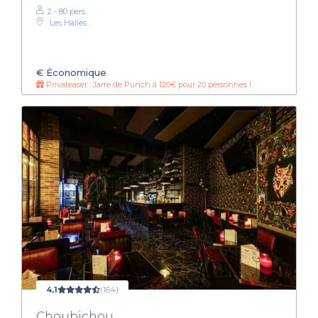
2 - 80 pers.
Les Halles
€
Économique
Privateaser : Jarre de Punch à 120€ pour 20 personnes !
4,1
(164)
Choubichou