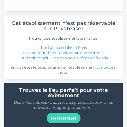
Cet établissement n'est pas réservable
sur Privateaser
Trouver des établissements similaires :
Top Bar aux Halles à Paris
Les meilleurs bars - Paris 1er Arrondissement
Où sortir ce soir ? Top des bars à réserver à Paris
Si vous êtes le propriétaire de l'établissement,
contactez-
nous
.
Trouvez le lieu parfait pour votre
évènement
Des milliers de lieux adaptés aux groupes à réserver ou
privatiser en ligne, gratuitement.
Rechercher