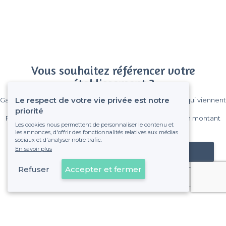
Vous souhaitez référencer votre
établissement ?
Le respect de votre vie privée est notre
Gagnez de nombreux clients parmi le million de visiteurs qui viennent
sur Privateaser chaque mois.
priorité
Pas de commissions et sans engagement, vous payez un montant
Les cookies nous permettent de personnaliser le contenu et
fixe sans risque de voir déraper la facture.
les annonces, d'offrir des fonctionnalités relatives aux médias
sociaux et d'analyser notre trafic.
En savoir plus
Référencer mon établissement
Refuser
Accepter et fermer
Déjà client