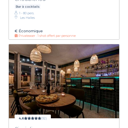
Bar à cocktails
1 - 80 pers.
Les Halles
€
Économique
Privateaser : 1 shot offert par personne
4,6
(92)