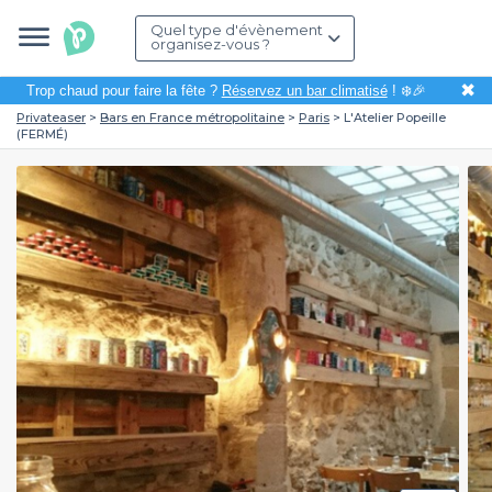
Quel type d'évènement
organisez-vous ?
✖
Trop chaud pour faire la fête ?
Réservez un bar climatisé
! ❄️🎉
Privateaser
Bars en France métropolitaine
Paris
L'Atelier Popeille
(FERMÉ)