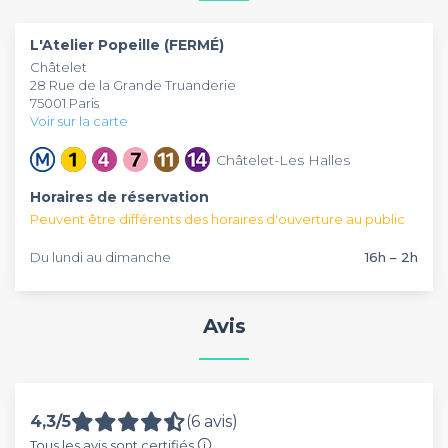
familiale dans l'arrière-pays catalan. Les assiettes de tapas ou
vos événements privés et vos soirées à Paris.
les plats plus élaborés sauront ravir vos papilles et vous
L'Atelier Popeille (FERMÉ)
transporter loin de la capitale. En plein coeur de Paris, à
Châtelet
deux pas de Châtelet, ce lieu est idéal pour vos afterworks,
28 Rue de la Grande Truanderie
anniversaires, et soirées entre amis.
75001 Paris
Voir sur la carte
Châtelet-Les Halles
Horaires de réservation
Peuvent être différents des horaires d'ouverture au public
Du lundi au dimanche
16h – 2h
Avis
4,3/5
(6 avis)
Tous les avis sont certifiés.