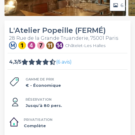
6
L'Atelier Popeille (FERMÉ)
28 Rue de la Grande Truanderie, 75001 Paris
Châtelet-Les Halles
4,3/5
(6 avis)
GAMME DE PRIX
€
- Économique
RÉSERVATION
Jusqu’à 80 pers.
PRIVATISATION
Complète