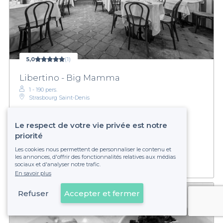
5,0
(1)
Libertino - Big Mamma
1 - 190 pers.
Strasbourg Saint-Denis
Le respect de votre vie privée est notre
€€
Abordable
priorité
Établissement non réservable
Les cookies nous permettent de personnaliser le contenu et
les annonces, d'offrir des fonctionnalités relatives aux médias
sociaux et d'analyser notre trafic.
En savoir plus
Refuser
Accepter et fermer
Voir sur la carte