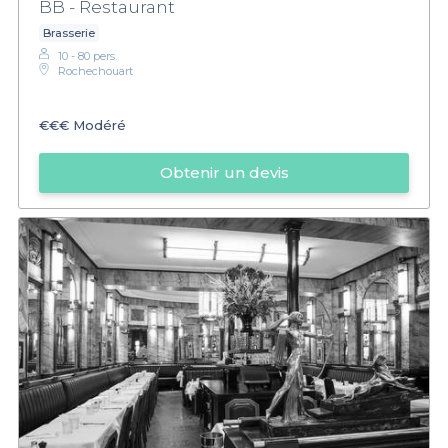
BB - Restaurant
Brasserie
10 - 80 pers.
Rochechouart
€€€
Modéré
Obtenir un devis