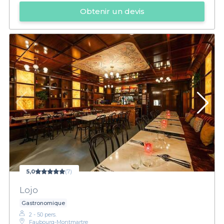
Obtenir un devis
5,0
(7)
Lojo
Gastronomique
2 - 50 pers.
Faubourg-Montmartre