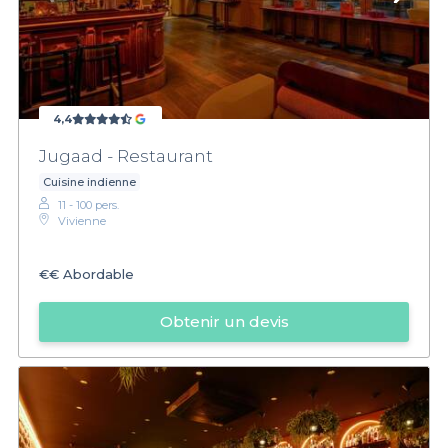
4,4
Jugaad - Restaurant
Cuisine indienne
11 - 100 pers.
Vivienne
€€
Abordable
Obtenir un devis