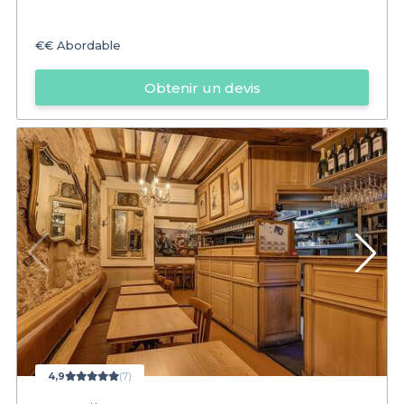
€€
Abordable
Obtenir un devis
4,9
(7)