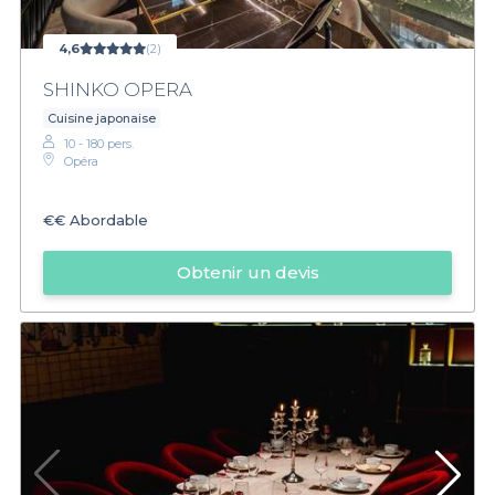
4,6
(2)
SHINKO OPERA
Cuisine japonaise
10 - 180 pers.
Opéra
€€
Abordable
Obtenir un devis