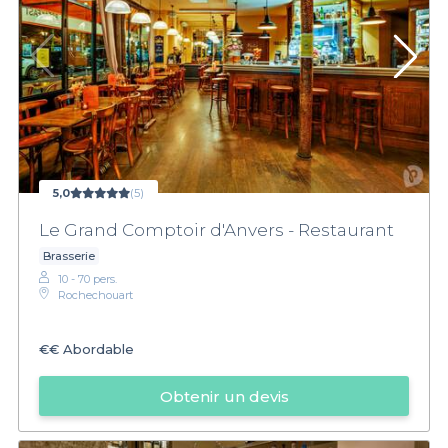
5,0
(5)
Le Grand Comptoir d'Anvers - Restaurant
Brasserie
10 - 70 pers.
Rochechouart
€€
Abordable
Obtenir un devis