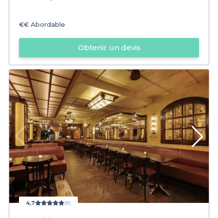
€€
Abordable
Obtenir un devis
4,7
(8)