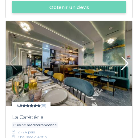
Obtenir un devis
4,9
(15)
La Cafétéria
Cuisine méditerranéenne
2 - 24 pers.
Chaussée-d’Antin