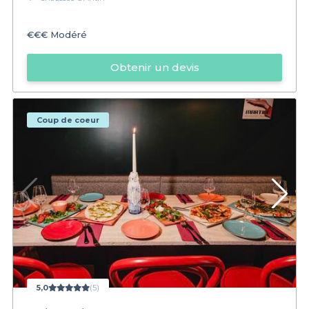
€€€
Modéré
Obtenir un devis
Coup de coeur
5,0
(5)