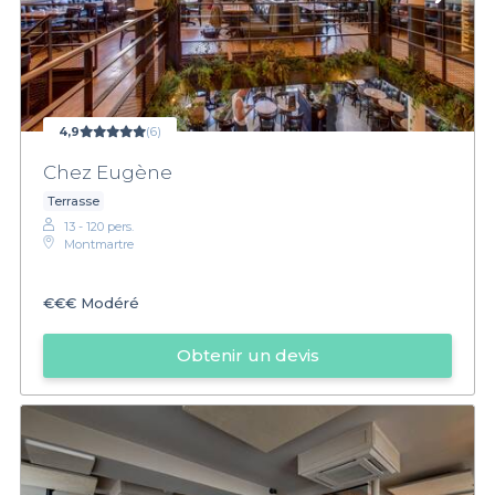
4,9
(6)
Chez Eugène
Terrasse
13 - 120 pers.
Montmartre
€€€
Modéré
Obtenir un devis