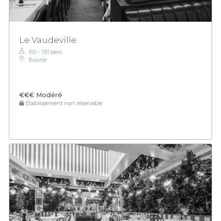
Le Vaudeville
100 - 150 pers.
Bourse
€€€
Modéré
Établissement non réservable