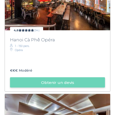
4,6
(94)
Hanoi Cà Phê Opéra
1 - 150 pers.
Opéra
€€€
Modéré
Obtenir un devis