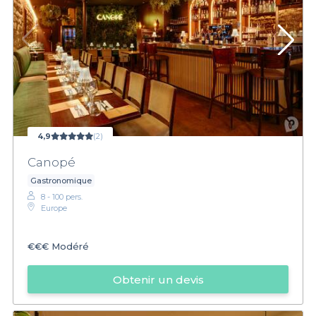
4,9
(2)
Canopé
Gastronomique
8 - 100 pers.
Europe
€€€
Modéré
Obtenir un devis