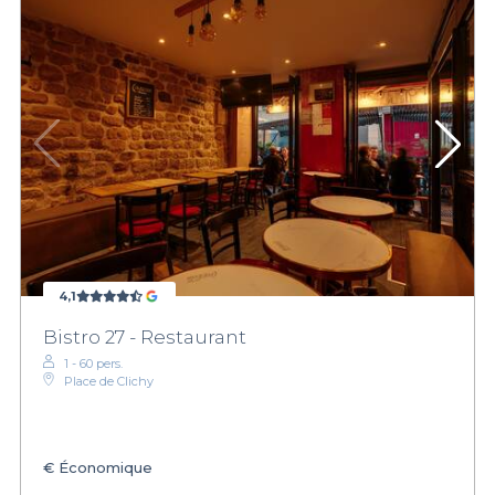
4,1
Bistro 27 - Restaurant
1 - 60 pers.
Place de Clichy
€
Économique