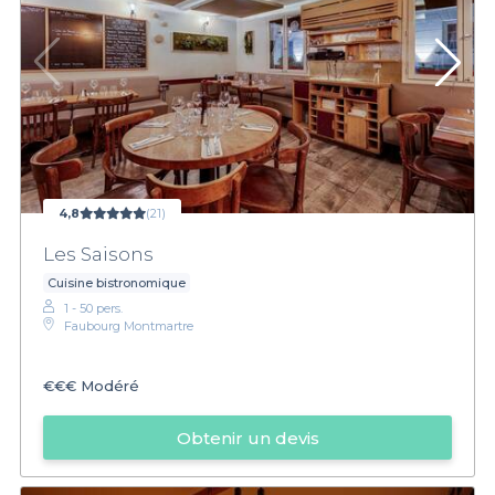
4,8
(21)
Les Saisons
Cuisine bistronomique
1 - 50 pers.
Faubourg Montmartre
€€€
Modéré
Obtenir un devis