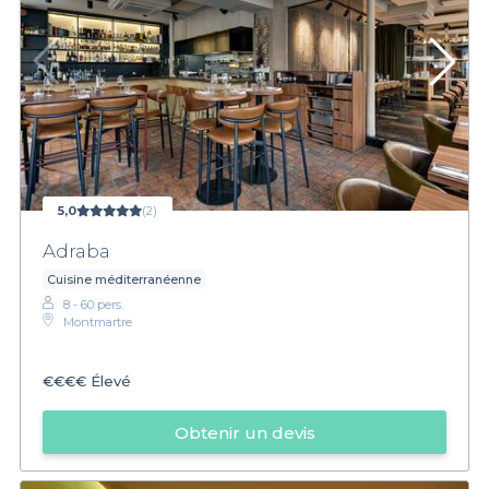
5,0
(2)
Adraba
Cuisine méditerranéenne
8 - 60 pers.
Montmartre
€€€€
Élevé
Obtenir un devis