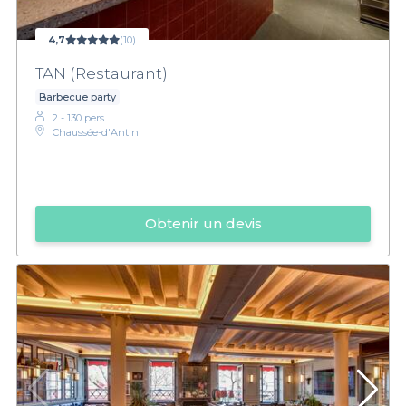
4,7
(10)
TAN (Restaurant)
Barbecue party
2 - 130 pers.
Chaussée-d'Antin
Obtenir un devis