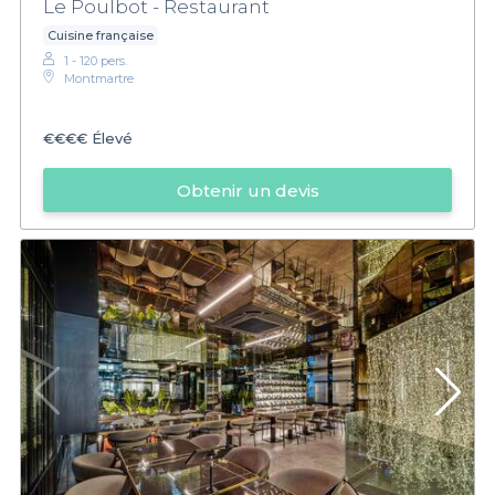
Le Poulbot - Restaurant
Cuisine française
1 - 120 pers.
Montmartre
€€€€
Élevé
Obtenir un devis