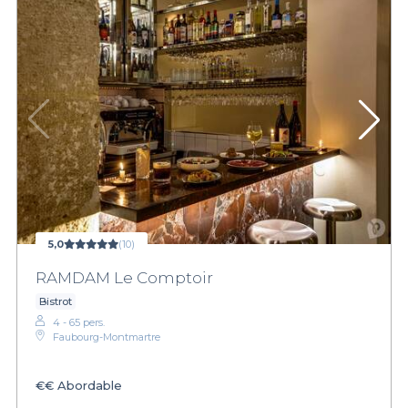
5,0
(10)
RAMDAM Le Comptoir
Bistrot
4 - 65 pers.
Faubourg-Montmartre
€€
Abordable