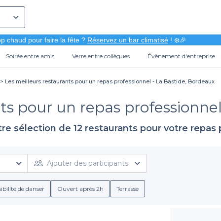
p chaud pour faire la fête ?
Réservez un bar climatisé
! ❄️🎉
Soirée entre amis
Verre entre collègues
Évènement d'entreprise
Les meilleurs restaurants pour un repas professionnel - La Bastide, Bordeaux
ts pour un repas professionne
re sélection de 12 restaurants pour votre repas 
Ajouter des participants
ibilité de danser
Ouvert après 2h
Terrasse