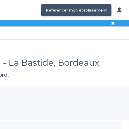
Référencer mon établissement
✖
l - La Bastide, Bordeaux
pro.