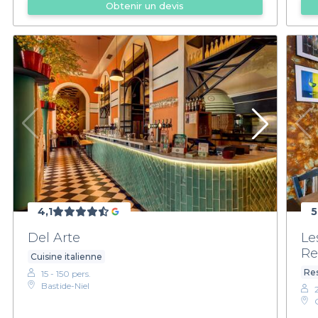
Obtenir un devis
4,1
5
Del Arte
Le
Re
Cuisine italienne
Res
15 - 150 pers.
Bastide-Niel