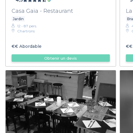
4,5
5
Casa Gaïa - Restaurant
La
Jardin
Bra
12 - 87 pers.
Chartrons
€€
Abordable
€€
Obtenir un devis