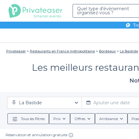
Quel type d'évènement
organisez-vous ?
Tro
Privateaser
Restaurants en France métropolitaine
Bordeaux
La Bastide
Les meilleurs restauran
Not
La Bastide
Ajouter une date
Tous les filtres
Prix
Offres
Ambiance
Poss
Réservation et annulation gratuite