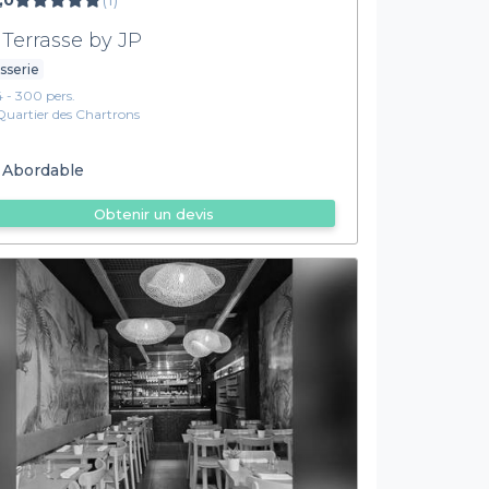
,0
(1)
 Terrasse by JP
sserie
4 - 300 pers.
Quartier des Chartrons
Abordable
Obtenir un devis