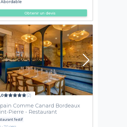
Abordable
Obtenir un devis
,0
(2)
pain Comme Canard Bordeaux
int-Pierre - Restaurant
taurant festif
8 - 70 pers.