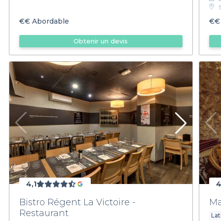
€€
Abordable
€€
Obtenir un devis
4,1
4
Bistro Régent La Victoire -
Ma
Restaurant
Lat