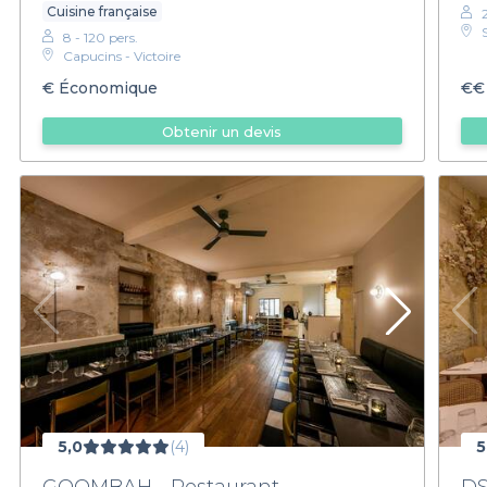
Cuisine française
8 - 120 pers.
Capucins - Victoire
€
Économique
€€
Obtenir un devis
5,0
(4)
5
GOOMBAH - Restaurant
DS