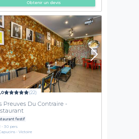
Obtenir un devis
,0
(22)
s Preuves Du Contraire -
staurant
taurant festif
2 - 30 pers.
Capucins - Victoire