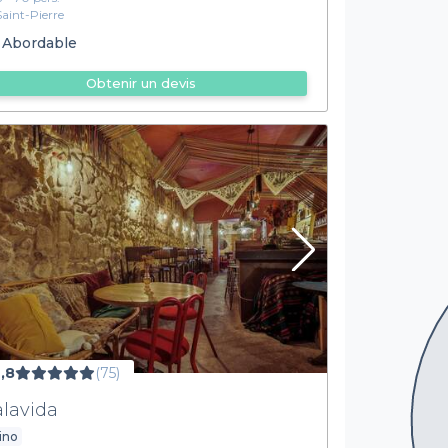
Saint-Pierre
Abordable
Obtenir un devis
,8
(75)
lavida
ino