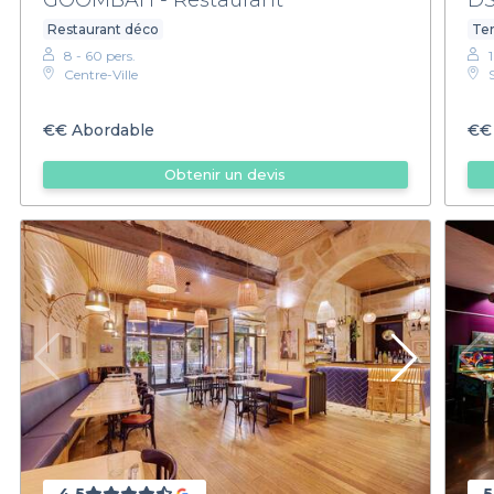
Restaurant déco
Ter
8 - 60 pers.
Centre-Ville
€€
Abordable
€€
Obtenir un devis