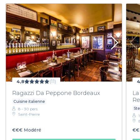
4,8
(11)
4
Ragazzi Da Peppone Bordeaux
La
Re
Cuisine italienne
St
8 - 30 pers.
Saint-Pierre
€€€
Modéré
€€