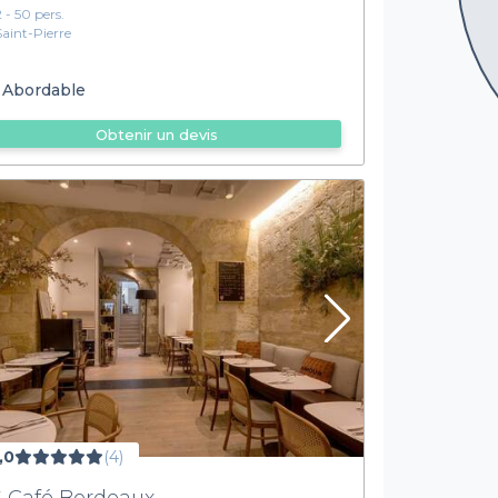
2 - 50 pers.
Saint-Pierre
Abordable
Obtenir un devis
,0
(4)
 Café Bordeaux