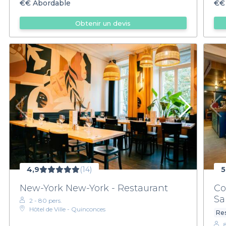
€€
Abordable
€€
Obtenir un devis
4,9
(14)
5
New-York New-York - Restaurant
Co
Sa
2 - 80 pers.
Hôtel de Ville - Quinconces
Res