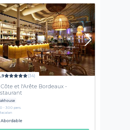
,9
(34)
 Côte et l'Arête Bordeaux -
staurant
eakhouse
10 - 300 pers.
Bacalan
Abordable