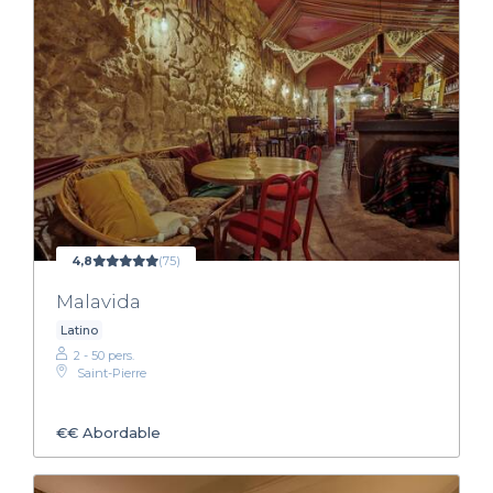
4,8
(75)
Malavida
Latino
2 - 50 pers.
Saint-Pierre
€€
Abordable