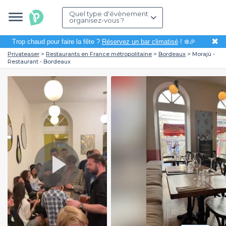
Quel type d'évènement
organisez-vous ?
✖
Trop chaud pour faire la fête ?
Réservez un bar climatisé
! ❄️🎉
Privateaser
Restaurants en France métropolitaine
Bordeaux
Morajù -
Restaurant - Bordeaux
Play