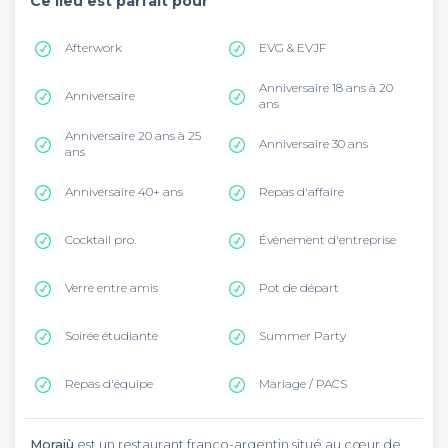
Ce lieu est parfait pour
Afterwork
EVG & EVJF
Anniversaire 18 ans à 20
Anniversaire
ans
Anniversaire 20 ans à 25
Anniversaire 30 ans
ans
Anniversaire 40+ ans
Repas d'affaire
Cocktail pro.
Évènement d'entreprise
Verre entre amis
Pot de départ
Soirée étudiante
Summer Party
Repas d'équipe
Mariage / PACS
Morajù
est un restaurant franco-argentin situé au cœur de