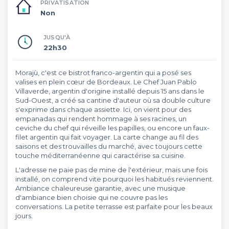
PRIVATISATION
Non
JUSQU'À
22h30
Morajù, c'est ce bistrot franco-argentin qui a posé ses
valises en plein cœur de Bordeaux. Le Chef Juan Pablo
Villaverde, argentin d'origine installé depuis 15 ans dans le
Sud-Ouest, a créé sa cantine d'auteur où sa double culture
s'exprime dans chaque assiette. Ici, on vient pour des
empanadas qui rendent hommage à ses racines, un
ceviche du chef qui réveille les papilles, ou encore un faux-
filet argentin qui fait voyager. La carte change au fil des
saisons et des trouvailles du marché, avec toujours cette
touche méditerranéenne qui caractérise sa cuisine.
L'adresse ne paie pas de mine de l'extérieur, mais une fois
installé, on comprend vite pourquoi les habitués reviennent.
Ambiance chaleureuse garantie, avec une musique
d'ambiance bien choisie qui ne couvre pas les
conversations. La petite terrasse est parfaite pour les beaux
jours.