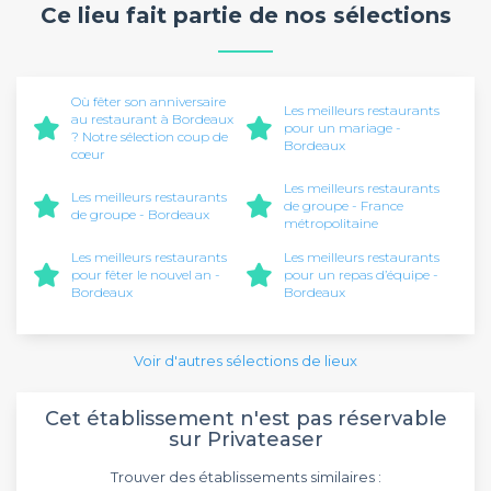
Ce lieu fait partie de nos sélections
Où fêter son anniversaire
Les meilleurs restaurants
au restaurant à Bordeaux
pour un mariage -
? Notre sélection coup de
Bordeaux
cœur
Les meilleurs restaurants
Les meilleurs restaurants
de groupe - France
de groupe - Bordeaux
métropolitaine
Les meilleurs restaurants
Les meilleurs restaurants
pour fêter le nouvel an -
pour un repas d’équipe -
Bordeaux
Bordeaux
Voir d'autres sélections de lieux
Cet établissement n'est pas réservable
sur Privateaser
Trouver des établissements similaires :