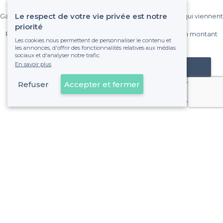
Le respect de votre vie privée est notre
Gagnez de nombreux clients parmi le million de visiteurs qui viennent
sur Privateaser chaque mois.
priorité
Pas de commissions et sans engagement, vous payez un montant
Les cookies nous permettent de personnaliser le contenu et
fixe sans risque de voir déraper la facture.
les annonces, d'offrir des fonctionnalités relatives aux médias
sociaux et d'analyser notre trafic.
En savoir plus
Référencer mon établissement
Refuser
Accepter et fermer
Déjà client
À propos de Privateaser
Privateaser Media
Privateaser en Espagne
Aide