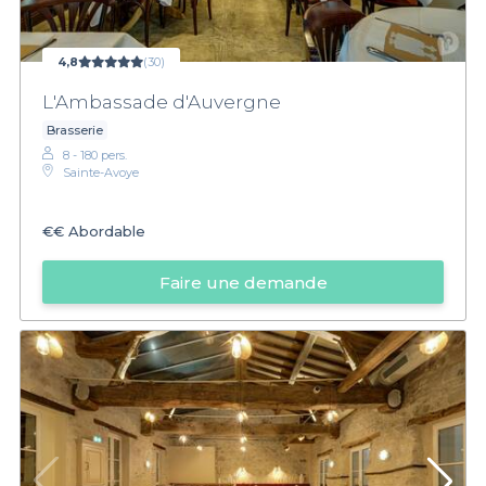
4,8
(30)
L'Ambassade d'Auvergne
Brasserie
8 - 180 pers.
Sainte-Avoye
€€
Abordable
Faire une demande