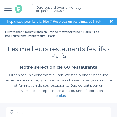
Quel type d'évènement
organisez-vous ?
✖
Trop chaud pour faire la fête ?
Réservez un bar climatisé
! ❄️🎉
Privateaser
Restaurants en France métropolitaine
Paris
Les
meilleurs restaurants festifs - Paris
Les meilleurs restaurants festifs -
Paris
Notre sélection de 60 restaurants
Organiser un événement à Paris, c'est se plonger dans une
expérience unique, rythmée par la richesse de sa gastronomie
et l'animation de ses restaurants. Que ce soit pour un
anniversaire, un repas entre amis ou une célébration
Lire plus
professionnelle, choisir le bon restaurant festif est crucial pour
créer des souvenirs inoubliables. À Paris, la variété des options
Facilitez vos réservations avec Privateaser
est immense, et c’est ici que Privateaser entre en jeu.
Paris
En utilisant notre plateforme, vous accédez à un large éventail