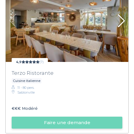
4,9
(7)
Terzo Ristorante
Cuisine italienne
11 - 80 pers.
Sablonville
€€€
Modéré
Faire une demande