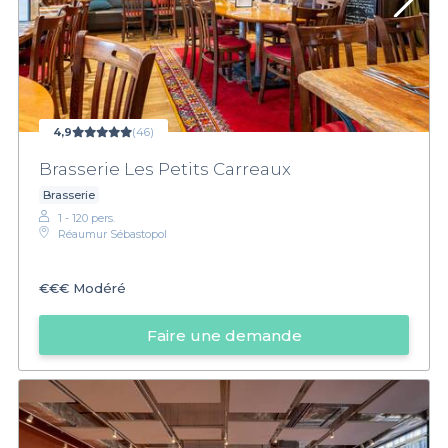
4,9
(46)
Brasserie Les Petits Carreaux
Brasserie
1 - 120 pers.
Réaumur Sébastopol
€€€
Modéré
Faire une demande