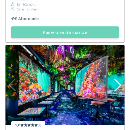
10 - 300 pers.
Canal St Martin
€€
Abordable
Faire une demande
5,0
(1)