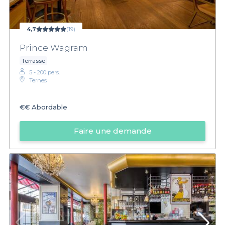
4,7
(19)
Prince Wagram
Terrasse
5 - 200 pers.
Ternes
€€
Abordable
Faire une demande