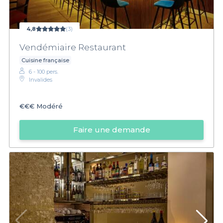
4,8
(3)
Vendémiaire Restaurant
Cuisine française
6 - 100 pers.
Invalides
€€€
Modéré
Faire une demande