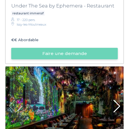
Under The Sea by Ephemera - Restaurant
restaurant immersif
17 - 220 pers.
Issy-les-Moulineaux
€€
Abordable
Faire une demande