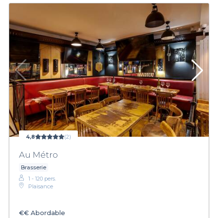
4,8
(2)
Au Métro
Brasserie
1 - 120 pers.
Plaisance
€€
Abordable