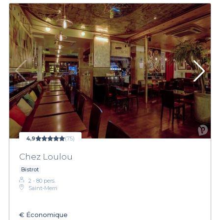
4,9
(75)
Chez Loulou
Bistrot
2 - 80 pers.
Saint-Merri
€
Économique