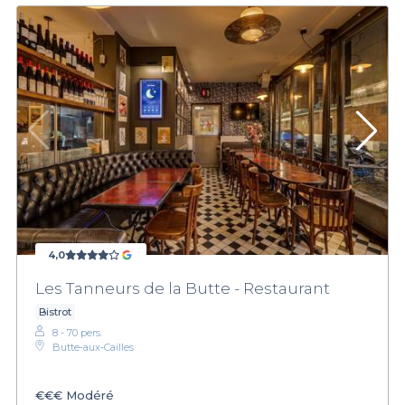
4,0
Les Tanneurs de la Butte - Restaurant
Bistrot
8 - 70 pers.
Butte‑aux‑Cailles
€€€
Modéré