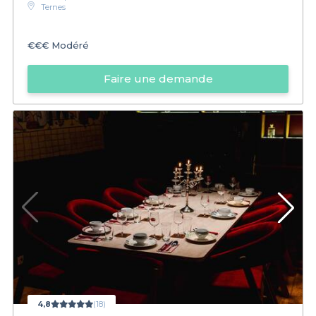
Ternes
€€€
Modéré
Faire une demande
4,8
(18)