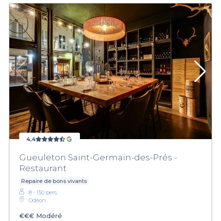
4,4
Gueuleton Saint-Germain-des-Prés -
Restaurant
Repaire de bons vivants
8 - 150 pers.
Odéon
€€€
Modéré