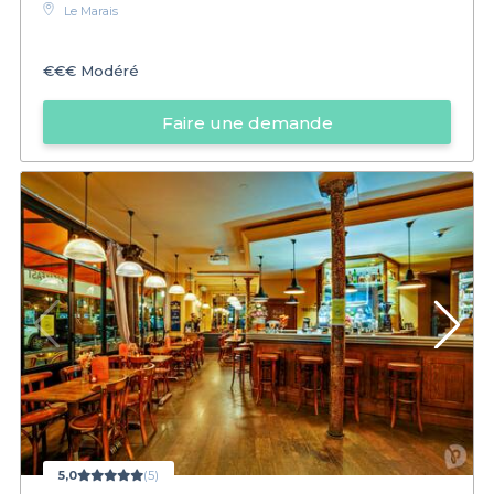
Le Marais
€€€
Modéré
Faire une demande
5,0
(5)