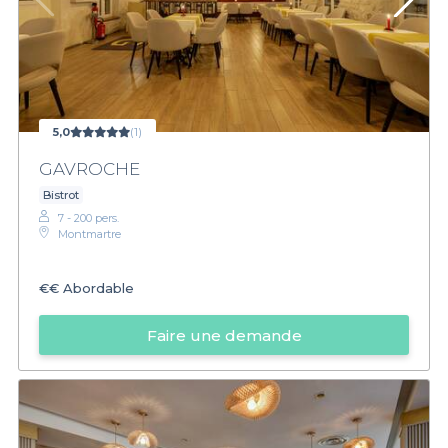
5,0
(1)
GAVROCHE
Bistrot
7 - 200 pers.
Montmartre
€€
Abordable
Faire une demande