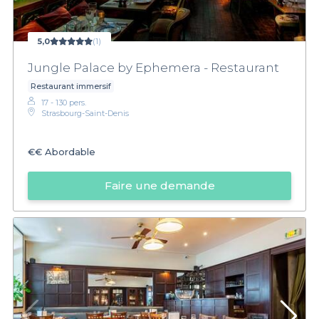
5,0
(1)
Jungle Palace by Ephemera - Restaurant
Restaurant immersif
17 - 130 pers.
Strasbourg-Saint-Denis
€€
Abordable
Faire une demande