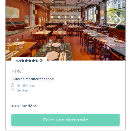
4,4
YPSELI
Cuisine méditerranéenne
15 - 150 pers.
Sentier
€€€
Modéré
Faire une demande