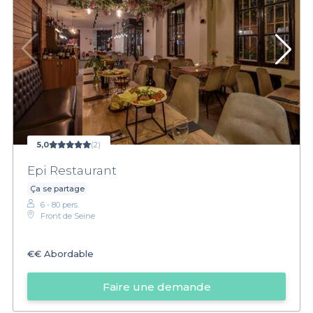
5,0
(2)
Epi Restaurant
Ça se partage
6 - 80 pers.
Front de Seine
€€
Abordable
Faire une demande