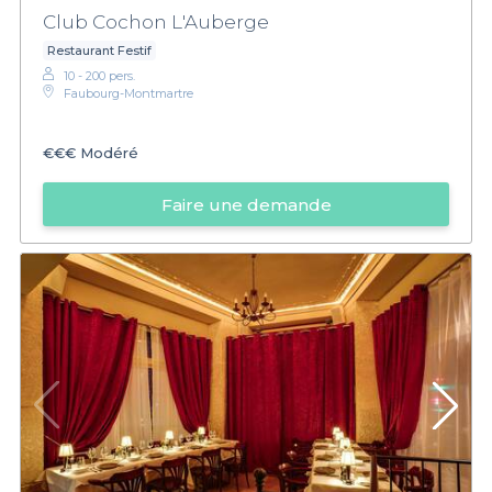
Club Cochon L'Auberge
Restaurant Festif
10 - 200 pers.
Faubourg-Montmartre
€€€
Modéré
Faire une demande