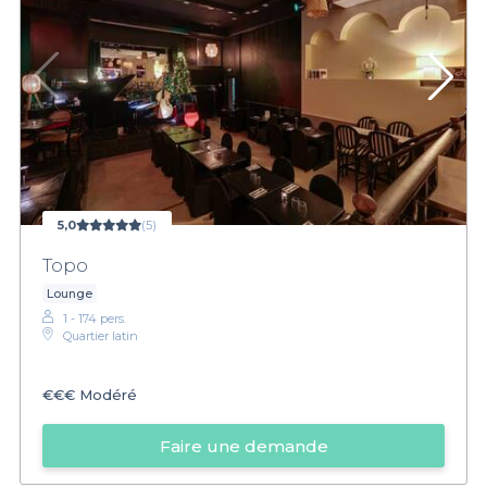
5,0
(5)
Topo
Lounge
1 - 174 pers.
Quartier latin
€€€
Modéré
Faire une demande