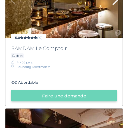
5,0
(10)
RAMDAM Le Comptoir
Bistrot
4 - 65 pers.
Faubourg-Montmartre
€€
Abordable
Faire une demande