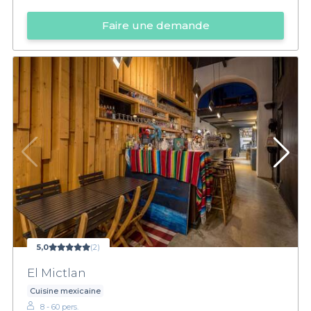
Faire une demande
5,0
(2)
El Mictlan
Cuisine mexicaine
8 - 60 pers.