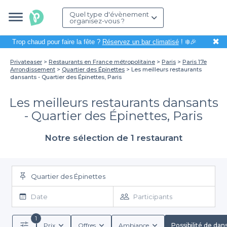
Quel type d'évènement
organisez-vous ?
✖
Trop chaud pour faire la fête ?
Réservez un bar climatisé
! ❄️🎉
Privateaser
Restaurants en France métropolitaine
Paris
Paris 17e
Arrondissement
Quartier des Épinettes
Les meilleurs restaurants
dansants - Quartier des Épinettes, Paris
Les meilleurs restaurants dansants
- Quartier des Épinettes, Paris
Notre sélection de 1 restaurant
Quartier des Épinettes
Date
Participants
1
Prix
Offres
Ambiance
Possibilité de dan