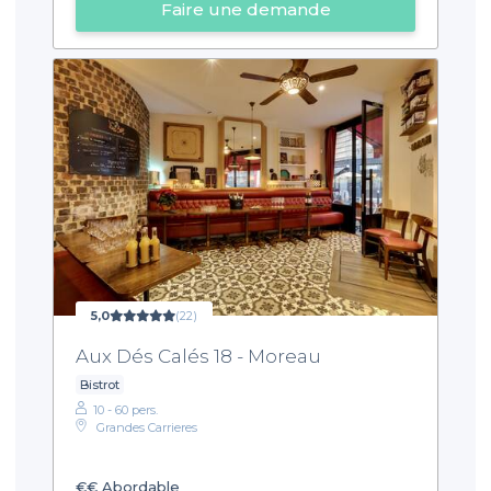
Faire une demande
5,0
(22)
Aux Dés Calés 18 - Moreau
Bistrot
10 - 60 pers.
Grandes Carrieres
€€
Abordable