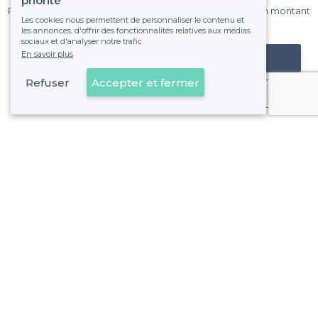
priorité
Pas de commissions et sans engagement, vous payez un montant
Les cookies nous permettent de personnaliser le contenu et
fixe sans risque de voir déraper la facture.
les annonces, d'offrir des fonctionnalités relatives aux médias
sociaux et d'analyser notre trafic.
En savoir plus
Référencer mon établissement
Refuser
Accepter et fermer
Déjà client
Quartier des Épinettes - Alentours
<
Les meilleurs restaurants dansants - Paris 17e Arrondissement
Quartier des Épinettes - Types de lieux
<
Les meilleurs restaurants de groupe - Quartier des Épinettes, Paris
Les meilleurs restaurants festifs - Quartier des Épinettes, P
Les meilleurs restaurants chics - Quartier des Épinettes, Pa