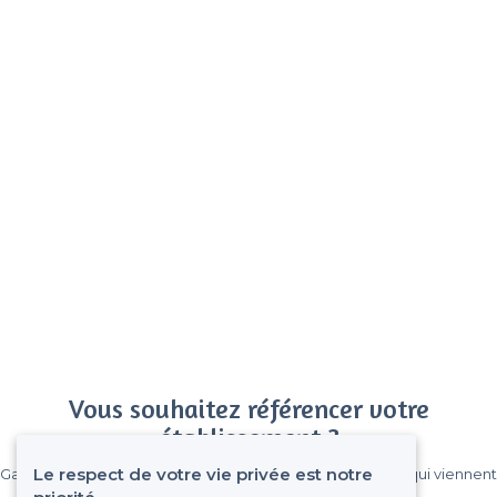
Vous souhaitez référencer votre
établissement ?
Le respect de votre vie privée est notre
Gagnez de nombreux clients parmi le million de visiteurs qui viennent
sur Privateaser chaque mois.