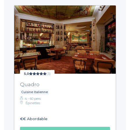
5,0
(3)
Quadro
Cuisine italienne
4 - 60 pers.
Épinettes
€€
Abordable