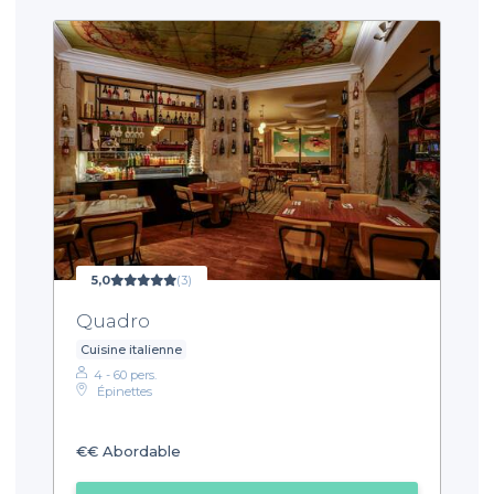
5,0
(3)
Quadro
Cuisine italienne
4 - 60 pers.
Épinettes
€€
Abordable