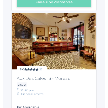
Faire une demande
5,0
(22)
Aux Dés Calés 18 - Moreau
Bistrot
10 - 60 pers.
Grandes Carrieres
€€
Abordable