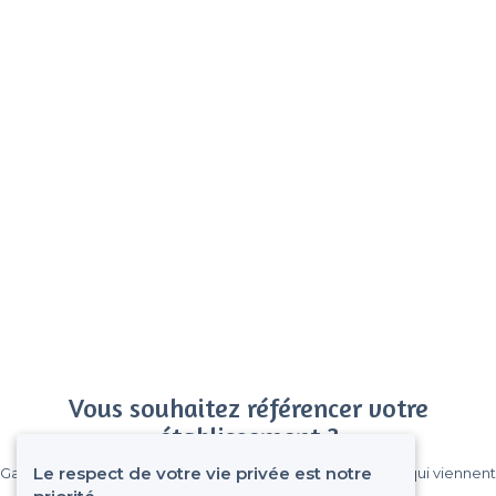
Vous souhaitez référencer votre
établissement ?
Le respect de votre vie privée est notre
Gagnez de nombreux clients parmi le million de visiteurs qui viennent
sur Privateaser chaque mois.