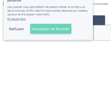
priorité
Pas de commissions et sans engagement, vous payez un montant
Les cookies nous permettent de personnaliser le contenu et
fixe sans risque de voir déraper la facture.
les annonces, d'offrir des fonctionnalités relatives aux médias
sociaux et d'analyser notre trafic.
En savoir plus
Référencer mon établissement
Refuser
Accepter et fermer
Déjà client
Quartier des Épinettes - Alentours
<
Les meilleurs restaurants dansants - Paris 17e Arrondissement
Quartier des Épinettes - Types de lieux
<
Les meilleurs restaurants de groupe - Quartier des Épinettes, Paris
Les meilleurs restaurants festifs - Quartier des Épinettes, P
Les meilleurs restaurants chics - Quartier des Épinettes, Pa