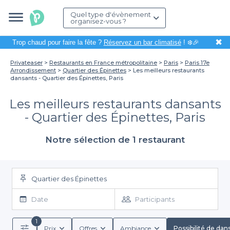
Quel type d'évènement
organisez-vous ?
✖
Trop chaud pour faire la fête ?
Réservez un bar climatisé
! ❄️🎉
Privateaser
Restaurants en France métropolitaine
Paris
Paris 17e
Arrondissement
Quartier des Épinettes
Les meilleurs restaurants
dansants - Quartier des Épinettes, Paris
Les meilleurs restaurants dansants
- Quartier des Épinettes, Paris
Notre sélection de 1 restaurant
Quartier des Épinettes
Date
Participants
1
Prix
Offres
Ambiance
Possibilité de dan