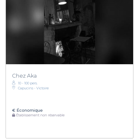
Chez Aka
10 - 100 pers.
Capucins - Victoire
€
Économique
Établissement non réservable