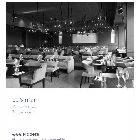
Le Siman
1 - 400 pers.
Zac Coeur
€€€
Modéré
Établissement non réservable