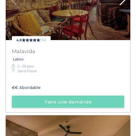
4,8
(74)
Malavida
Latino
2 - 50 pers.
Saint-Pierre
€€
Abordable
Faire une demande