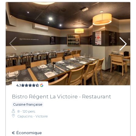
4,1
Bistro Régent La Victoire - Restaurant
Cuisine française
8 - 120 pers.
Capucins - Victoire
€
Économique