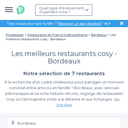
Quel type d'évènement
organisez-vous ?
✖
Trop chaud pour faire la fête ?
Réservez un bar climatisé
! ❄️🎉
Privateaser
Restaurants en France métropolitaine
Bordeaux
Les
meilleurs restaurants cosy - Bordeaux
Les meilleurs restaurants cosy -
Bordeaux
Notre sélection de 7 restaurants
À la recherche d’un cadre chaleureux pour partager un moment
convivial entre amis ou en famille ? Bordeaux, avec ses rues
pittoresques et sa riche histoire viticole, regorge de restaurants
cosy où l’atmosphère invite à la détente et aux échanges. Que
Lire plus
vous souhaitiez déguster des plats régionaux savoureux ou
profiter d’un cadre intimiste pour un dîner romantique, la ville a
Pourquoi choisir un restaurant cosy à Bordeaux ?
de quoi satisfaire toutes vos envies.
Bordeaux
Organiser un repas dans un restaurant cosy à Bordeaux, c’est