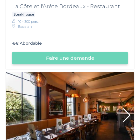
La Côte et l'Arête Bordeaux - Restaurant
Steakhouse
10 - 300 pers.
Bacalan
€€
Abordable
Faire une demande