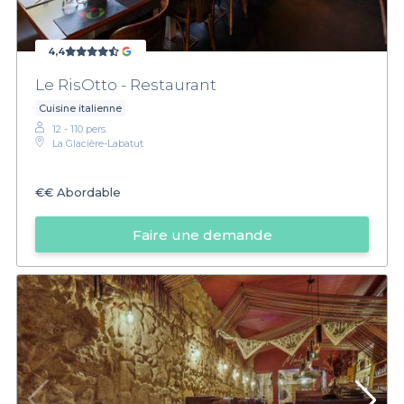
4,4
Le RisOtto - Restaurant
Cuisine italienne
12 - 110 pers.
La Glacière-Labatut
€€
Abordable
Faire une demande