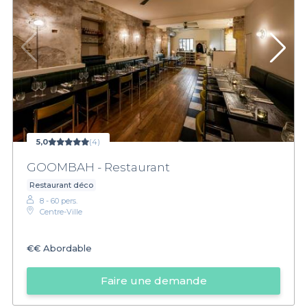
5,0
(4)
GOOMBAH - Restaurant
Restaurant déco
8 - 60 pers.
Centre-Ville
€€
Abordable
Faire une demande