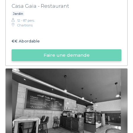
Casa Gaïa - Restaurant
Jardin
12 - 87 pers.
Chartrons
€€
Abordable
Faire une demande