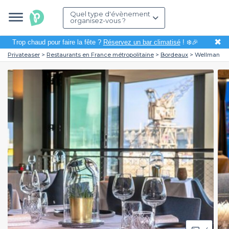
Quel type d'évènement
organisez-vous ?
✖
Trop chaud pour faire la fête ?
Réservez un bar climatisé
! ❄️🎉
Privateaser
Restaurants en France métropolitaine
Bordeaux
Wellman