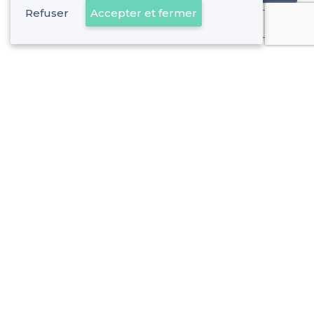
Refuser
Accepter et fermer
Déjà client
À propos de Privateaser
Privateaser Media
Privateaser en Espagne
Aide
Référencer mon établissement
Politique de protection des données
Conditions générales d'utilisation
Nous contacter