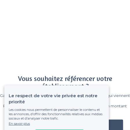
Vous souhaitez référencer votre
établissement ?
Le respect de votre vie privée est notre
Gagnez de nombreux clients parmi le million de visiteurs qui viennent
sur Privateaser chaque mois.
priorité
Pas de commissions et sans engagement, vous payez un montant
Les cookies nous permettent de personnaliser le contenu et
fixe sans risque de voir déraper la facture.
les annonces, d'offrir des fonctionnalités relatives aux médias
sociaux et d'analyser notre trafic.
En savoir plus
Référencer mon établissement