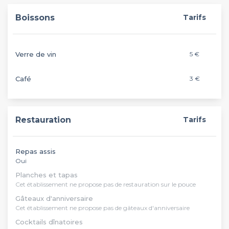
Boissons
Tarifs
Verre de vin
5 €
Café
3 €
Restauration
Tarifs
Repas assis
Oui
Planches et tapas
Cet établissement ne propose pas de restauration sur le pouce
Gâteaux d'anniversaire
Cet établissement ne propose pas de gâteaux d'anniversaire
Cocktails dînatoires