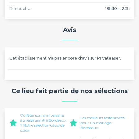
Dimanche
19h30 – 22h
Avis
Cet établissement n'a pas encore d'avis sur Privateaser.
Ce lieu fait partie de nos sélections
Où fêter son anniversaire
Les meilleurs restaurants
au restaurant à Bordeaux
pour un mariage -
? Notre sélection coup de
Bordeaux
cœur