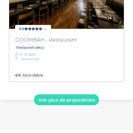
5,0
(4)
GOOMBAH - Restaurant
Restaurant déco
8 - 60 pers.
Centre-Ville
€€
Abordable
Voir plus de propositions