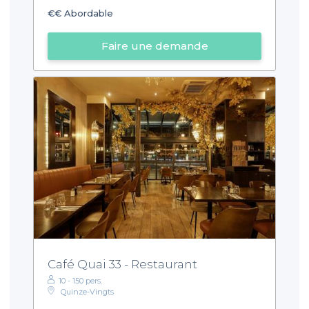
€€
Abordable
Faire une demande
Café Quai 33 - Restaurant
10 - 150 pers.
Quinze-Vingts