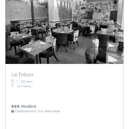
Le Trésor
1 - 100 pers.
Le marais
€€€
Modéré
Établissement non réservable