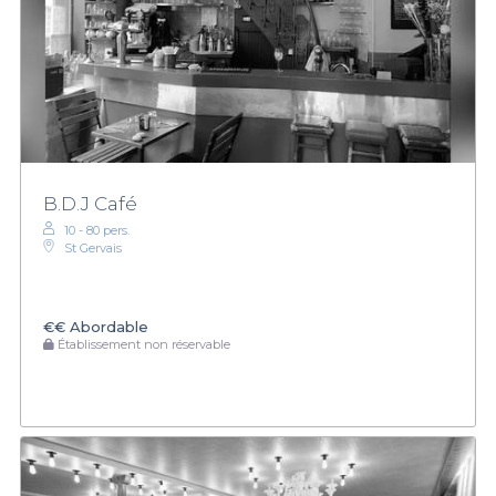
B.D.J Café
10 - 80 pers.
St Gervais
€€
Abordable
Établissement non réservable