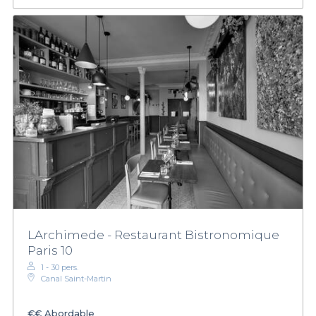
LArchimede - Restaurant Bistronomique
Paris 10
1 - 30 pers.
Canal Saint-Martin
€€
Abordable