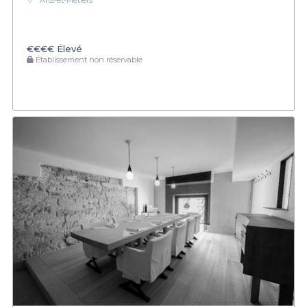
Arts-et-Métiers
€€€€
Élevé
Établissement non réservable