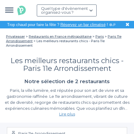
Quel type d'évènement
organisez-vous ?
✖
Trop chaud pour faire la fête ?
Réservez un bar climatisé
! ❄️🎉
Privateaser
Restaurants en France métropolitaine
Paris
Paris 11e
Arrondissement
Les meilleurs restaurants chics - Paris 11e
Arrondissement
Les meilleurs restaurants chics -
Paris 11e Arrondissement
Notre sélection de 2 restaurants
Paris, la ville lumière, est réputée pour son art de vivre et sa
gastronomie raffinée. Le 11e arrondissement, vibrant de culture
et de diversité, regorge de restaurants chics qui promettent des
expériences culinaires mémorables. Que vous planifiez un dîner
Lire plus
romantique, un repas d'affaires ou une célébration entre amis,
choisir un restaurant élégant dans ce quartier animé est une
La simplicité de réservation avec Privateaser
option idéale. Avec sa riche offre culinaire, le 11e vous invite à
découvrir des établissements où chaque plat est une œuvre
Paris 11e Arrondissement