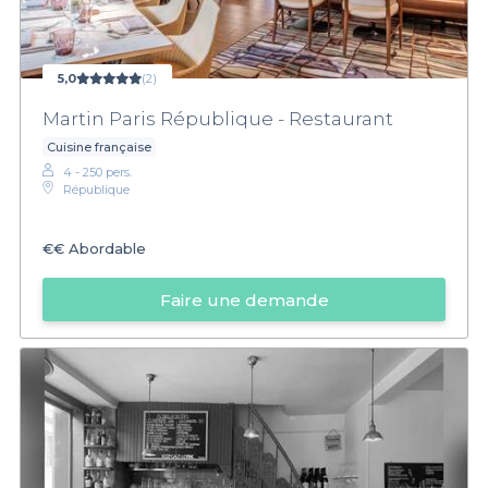
5,0
(2)
Martin Paris République - Restaurant
Cuisine française
4 - 250 pers.
République
€€
Abordable
Faire une demande