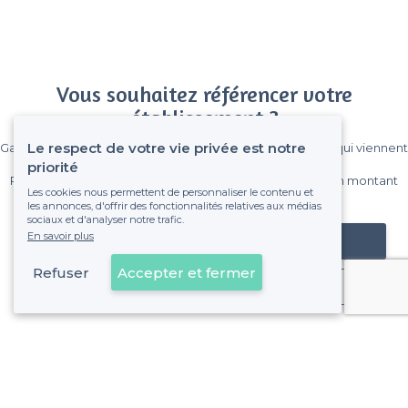
Vous souhaitez référencer votre
établissement ?
Le respect de votre vie privée est notre
Gagnez de nombreux clients parmi le million de visiteurs qui viennent
sur Privateaser chaque mois.
priorité
Pas de commissions et sans engagement, vous payez un montant
Les cookies nous permettent de personnaliser le contenu et
fixe sans risque de voir déraper la facture.
les annonces, d'offrir des fonctionnalités relatives aux médias
sociaux et d'analyser notre trafic.
En savoir plus
Référencer mon établissement
Refuser
Accepter et fermer
Déjà client
Paris 11e Arrondissement - Alentours
<
Les meilleurs restaurants chics - Paris