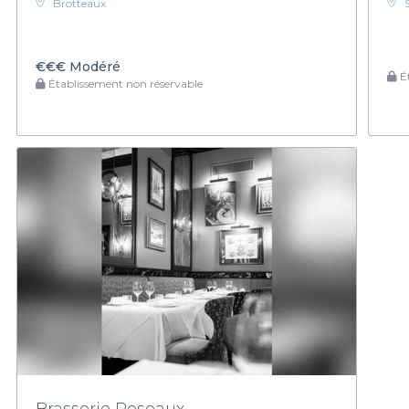
Brotteaux
€€€
Modéré
Ét
Établissement non réservable
Brasserie Roseaux