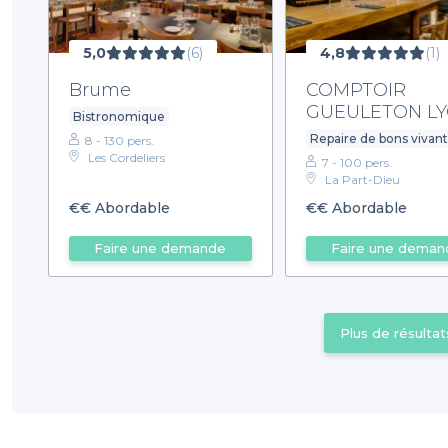
5,0
(6)
4,8
(1)
Brume
COMPTOIR
GUEULETON L
Bistronomique
Repaire de bons vivant
8 - 130 pers.
Les Cordeliers
7 - 100 pers.
La Part-Dieu
€€
Abordable
€€
Abordable
Faire une demande
Faire une deman
Plus de résultat