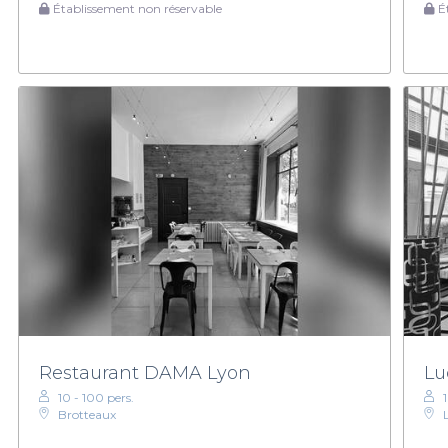
Établissement non réservable
Ét
Restaurant DAMA Lyon
Lu
10 - 100 pers.
Brotteaux