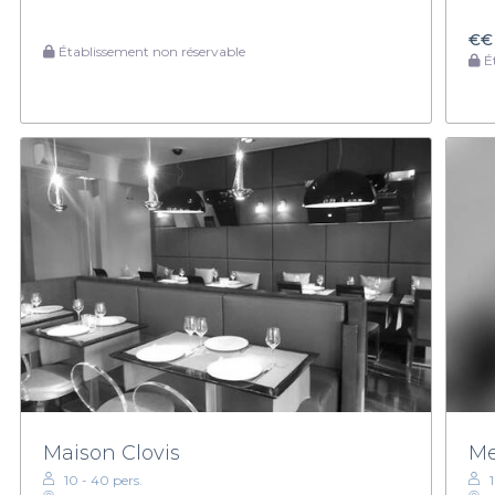
€€
Établissement non réservable
Ét
Maison Clovis
Me
10 - 40 pers.