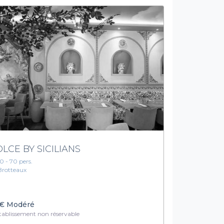
LCE BY SICILIANS
10 - 70 pers.
Brotteaux
€
Modéré
ablissement non réservable