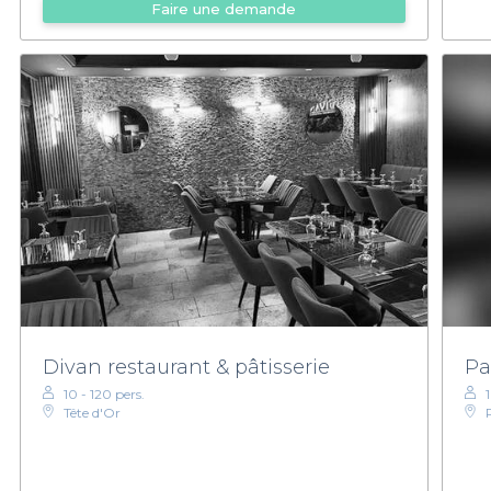
Faire une demande
Divan restaurant & pâtisserie
Pa
10 - 120 pers.
Tête d'Or