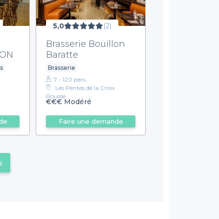
5,0
(2)
Brasserie Bouillon
YON
Baratte
s
Brasserie
7 - 120 pers.
Les Pentes de la Croix
Rousse
€€€
Modéré
de
Faire une demande
s