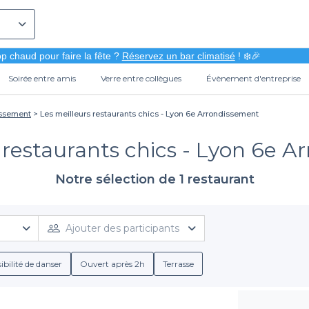
p chaud pour faire la fête ?
Réservez un bar climatisé
! ❄️🎉
Soirée entre amis
Verre entre collègues
Évènement d'entreprise
issement
Les meilleurs restaurants chics - Lyon 6e Arrondissement
 restaurants chics - Lyon 6e 
Notre sélection de 1 restaurant
Ajouter des participants
ibilité de danser
Ouvert après 2h
Terrasse