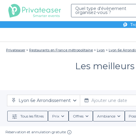
Quel type d'évènement
organisez-vous ?
Tro
Privateaser
Restaurants en France métropolitaine
Lyon
Lyon 6e Arrond
Les meilleurs
Lyon 6e Arrondissement
Ajouter une date
Tous les filtres
Prix
Offres
Ambiance
Poss
Réservation et annulation gratuite