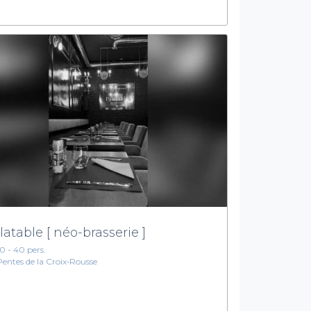
latable [ néo-brasserie ]
10 - 40 pers.
Pentes de la Croix‑Rousse