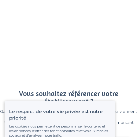
Vous souhaitez référencer votre
établissement ?
Le respect de votre vie privée est notre
Gagnez de nombreux clients parmi le million de visiteurs qui viennent
sur Privateaser chaque mois.
priorité
Pas de commissions et sans engagement, vous payez un montant
Les cookies nous permettent de personnaliser le contenu et
fixe sans risque de voir déraper la facture.
les annonces, d'offrir des fonctionnalités relatives aux médias
sociaux et d'analyser notre trafic.