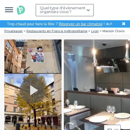
Quel type d'évènement
organisez-vous ?
✖
Trop chaud pour faire la fête ?
Réservez un bar climatisé
! ❄️🎉
Privateaser
Restaurants en France métropolitaine
Lyon
Maison Clovis
Play