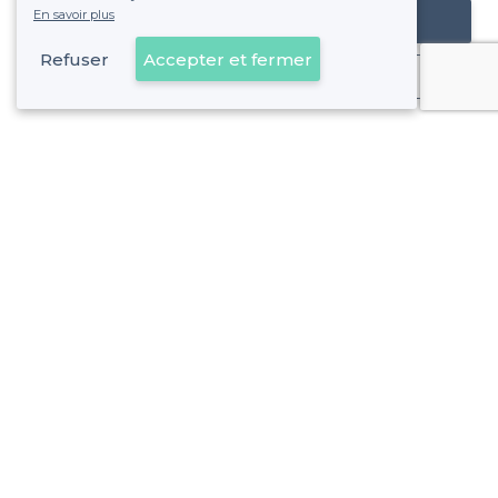
En savoir plus
Référencer mon établissement
Refuser
Accepter et fermer
Déjà client
À propos de Privateaser
Privateaser Media
Privateaser en Espagne
Aide
Référencer mon établissement
Politique de protection des données
Conditions générales d'utilisation