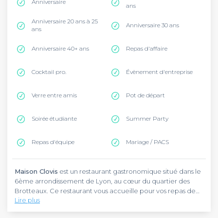
Anniversaire
ans
Anniversaire 20 ans à 25
Anniversaire 30 ans
ans
Anniversaire 40+ ans
Repas d'affaire
Cocktail pro.
Évènement d'entreprise
Verre entre amis
Pot de départ
Soirée étudiante
Summer Party
Repas d'équipe
Mariage / PACS
Maison Clovis
est un restaurant gastronomique situé dans le
6ème arrondissement de Lyon, au cœur du quartier des
Brotteaux. Ce restaurant vous accueille pour vos repas de
Lire plus
groupe, qu'il s'agisse d'un anniversaire, d'un repas entre
collègues ou d'une fête de famille. Vous pouvez rejoindre
Maison Clovis
est un restaurant d'inspiration orientale porté