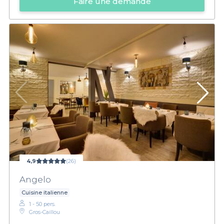
Faire une demande
4,9
(26)
Angelo
Cuisine italienne
1 - 50 pers.
Gros-Caillou