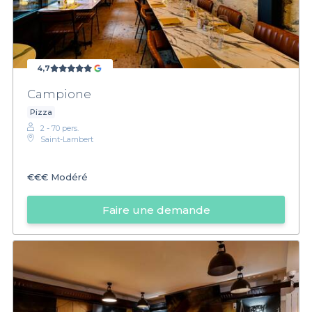
4,7
Campione
Pizza
2 - 70 pers.
Saint-Lambert
€€€
Modéré
Faire une demande