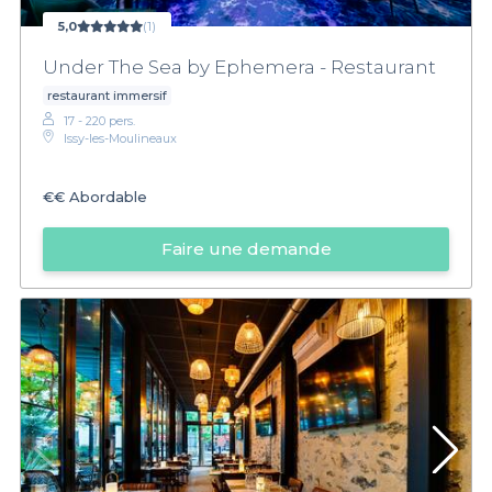
5,0
(1)
Under The Sea by Ephemera - Restaurant
restaurant immersif
17 - 220 pers.
Issy-les-Moulineaux
€€
Abordable
Faire une demande