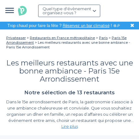
Quel type d'évènement
organisez-vous ?
✖
Trop chaud pour faire la fête ?
Réservez un bar climatisé
! ❄️🎉
Privateaser
Restaurants en France métropolitaine
Paris
Paris 15e
Arrondissement
Les meilleurs restaurants avec une bonne ambiance -
Paris 15e Arrondissement
Les meilleurs restaurants avec une
bonne ambiance - Paris 15e
Arrondissement
Notre sélection de 13 restaurants
Dans le 15e arrondissement de Paris, la gastronomie s’associe à
une ambiance chaleureuse et conviviale. Que vous souhaitiez
organiser un dîner en famille, un repas d’affaires ou célébrer un
événement entre amis, choisir un restaurant qui propose une
Lire plus
bonne ambiance est essentiel pour garantir une expérience
mémorable. À cet égard, nous avons repéré pour vous les
Une diversité d'options pour tous vos événements