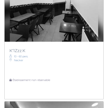
K'1Zzz.K
10 - 60 pers.
Necker
Établissement non réservable