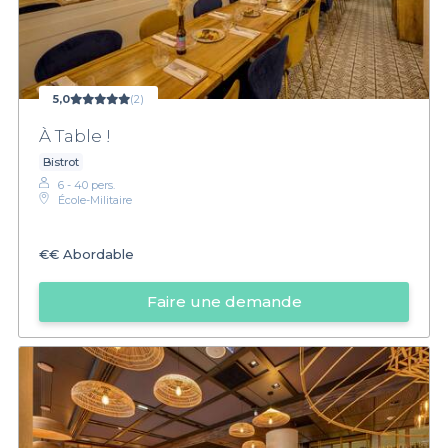
5,0
(2)
À Table !
Bistrot
6 - 40 pers.
École-Militaire
€€
Abordable
Faire une demande