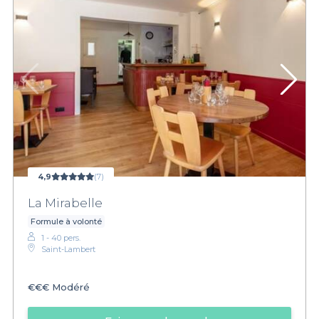
4,9
(7)
La Mirabelle
Formule à volonté
1 - 40 pers.
Saint-Lambert
€€€
Modéré