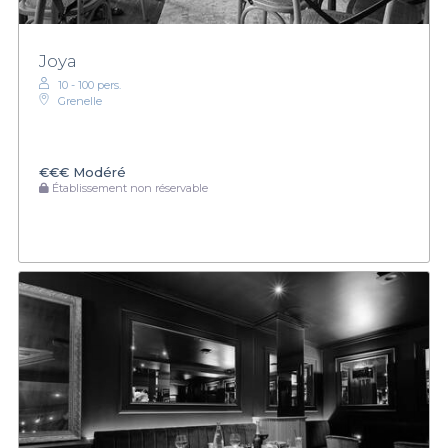
Joya
10 - 100 pers.
Grenelle
€€€
Modéré
Établissement non réservable