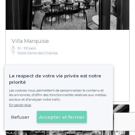
Villa Marquise
10 - 100 pers.
Notre-Dame-des-Champs
Le respect de votre vie privée est notre
Établissement non réservable
priorité
Les cookies nous permettent de personnaliser le contenu et
les annonces, d'offrir des fonctionnalités relatives aux médias
sociaux et d'analyser notre trafic.
En savoir plus
Refuser
Accepter et fermer
Voir sur la carte