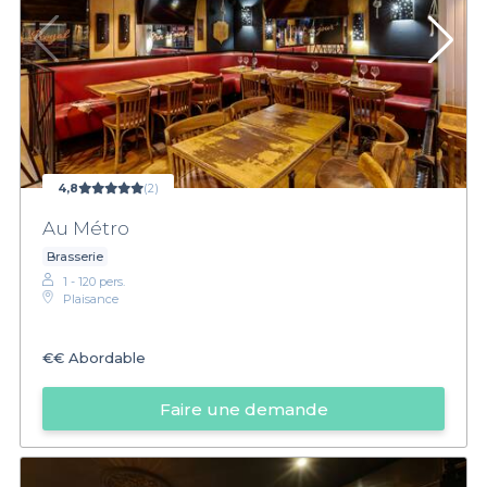
4,8
(2)
Au Métro
Brasserie
1 - 120 pers.
Plaisance
€€
Abordable
Faire une demande