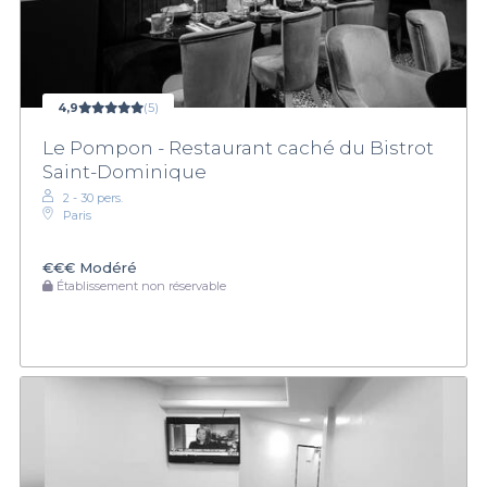
4,9
(5)
Le Pompon - Restaurant caché du Bistrot
Saint-Dominique
2 - 30 pers.
Paris
€€€
Modéré
Établissement non réservable