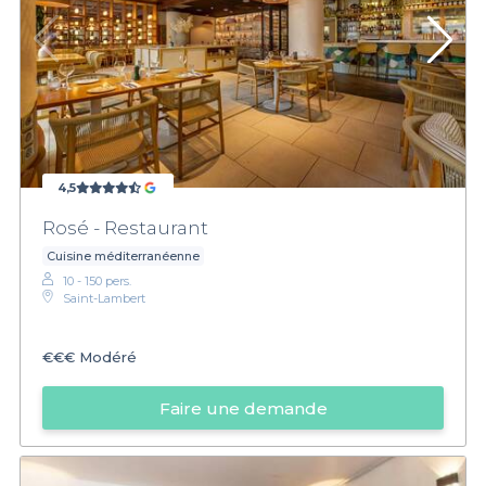
4,5
Rosé - Restaurant
Cuisine méditerranéenne
10 - 150 pers.
Saint-Lambert
€€€
Modéré
Faire une demande