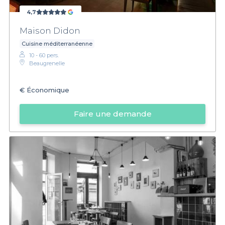
4,7
Maison Didon
Cuisine méditerranéenne
10 - 60 pers.
Beaugrenelle
€
Économique
Faire une demande