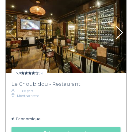
3,9
(5)
Le Choubidou - Restaurant
1 - 100 pers.
Montparnasse
€
Économique