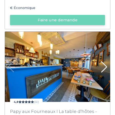
€
Économique
Faire une demande
4,8
(60)
Papy aux Fourneaux I La table d'hôtes -