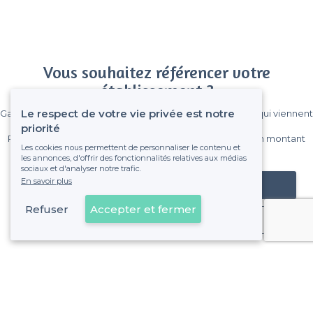
Vous souhaitez référencer votre
établissement ?
Le respect de votre vie privée est notre
Gagnez de nombreux clients parmi le million de visiteurs qui viennent
sur Privateaser chaque mois.
priorité
Pas de commissions et sans engagement, vous payez un montant
Les cookies nous permettent de personnaliser le contenu et
fixe sans risque de voir déraper la facture.
les annonces, d'offrir des fonctionnalités relatives aux médias
sociaux et d'analyser notre trafic.
En savoir plus
Référencer mon établissement
Refuser
Accepter et fermer
Déjà client
Paris 15e Arrondissement - Alentours
<
Top Péniche pour dîner à Paris