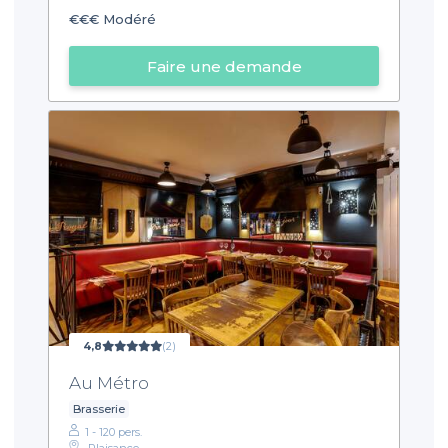
€€€
Modéré
Faire une demande
4,8
(2)
Au Métro
Brasserie
1 - 120 pers.
Plaisance