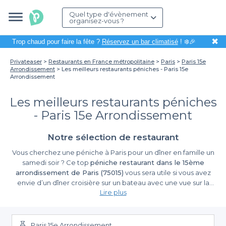
Quel type d'évènement
organisez-vous ?
✖
Trop chaud pour faire la fête ?
Réservez un bar climatisé
! ❄️🎉
Privateaser
Restaurants en France métropolitaine
Paris
Paris 15e
Arrondissement
Les meilleurs restaurants péniches - Paris 15e
Arrondissement
Les meilleurs restaurants péniches
- Paris 15e Arrondissement
Notre sélection de restaurant
Vous cherchez une péniche à Paris pour un dîner en famille un
samedi soir ? Ce top
péniche restaurant dans le 15ème
arrondissement de Paris (75015)
vous sera utile si vous avez
envie d’un dîner croisière sur un bateau avec une vue sur la
Lire plus
Seine. Situé sur la rive gauche du fleuve, dans le sud-ouest de la
ville, le 15ème arrondissement bénéficie, tout comme le 16ème,
d’un large choix de restaurants péniches. Comment être sûr que
l’établissement choisi sera à la hauteur une fois le jour fatidique
Paris 15e Arrondissement