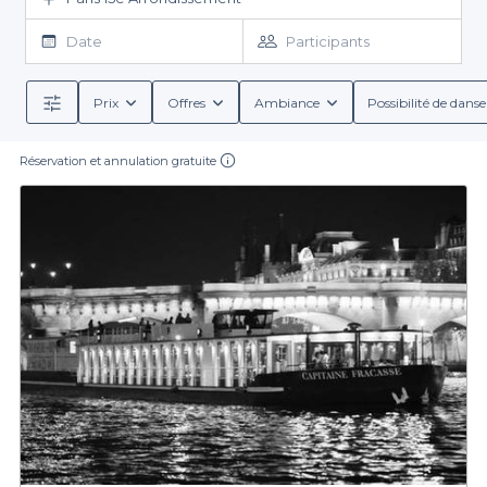
arrivé ? Pas de panique, nous n’avons gardé que les meilleures
pour constituer ce top. Choisissez entre les péniches au cœur
Date
Participants
de Paris dans la commune Issy-les-Moulineaux, Vieilles Kanailles
ou île aux Cygnes. Grâce à cette
sélection des meilleures
péniches restaurants dans le 15ème arrondissement de Paris
Prix
Offres
Ambiance
Possibilité de danse
(75015)
, vous pouvez être sûrs que vos attentes seront comblées
et que vous bénéficierez d’un service de qualité dans un cadre
Réservation et annulation gratuite
d’exception. Alors ça vous tente une croisière gourmande ?
Toutes les occasions sont bonnes pour se retrouver sur une
péniche à Paris près du port.
Vous pouvez aussi trouver un hôtel péniche au bord de la Seine
dans cette liste. Appréciez la vue sur la Tour Eiffel tout en
naviguant sur la Seine et en dégustant un succulent dîner.
Chaque établissement vous plonge dans une ambiance
chaleureuse et animée. Certains disposent de différentes salles
ou d’une piscine flottante avec terrasse. Dans chaque adresse,
le chef vous propose au menu des plats succulents, une
occasion de goûter aux bons vins et aux cocktails pour
accompagner votre assiette. À la carte vous trouverez tout ce
qui est gastronomie française. Venez déguster les meilleurs
maquereaux de la capitale et terminez votre repas avec de
délicieux desserts. Pas une minute à perdre, les péniches