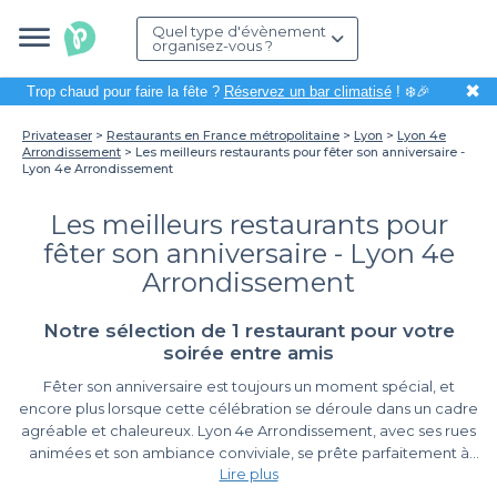
Quel type d'évènement
organisez-vous ?
✖
Trop chaud pour faire la fête ?
Réservez un bar climatisé
! ❄️🎉
Privateaser
Restaurants en France métropolitaine
Lyon
Lyon 4e
Arrondissement
Les meilleurs restaurants pour fêter son anniversaire -
Lyon 4e Arrondissement
Les meilleurs restaurants pour
fêter son anniversaire - Lyon 4e
Arrondissement
Notre sélection de 1 restaurant pour votre
soirée entre amis
Fêter son anniversaire est toujours un moment spécial, et
encore plus lorsque cette célébration se déroule dans un cadre
agréable et chaleureux. Lyon 4e Arrondissement, avec ses rues
animées et son ambiance conviviale, se prête parfaitement à
Lire plus
l’organisation d’un repas d’anniversaire mémorable. Que vous