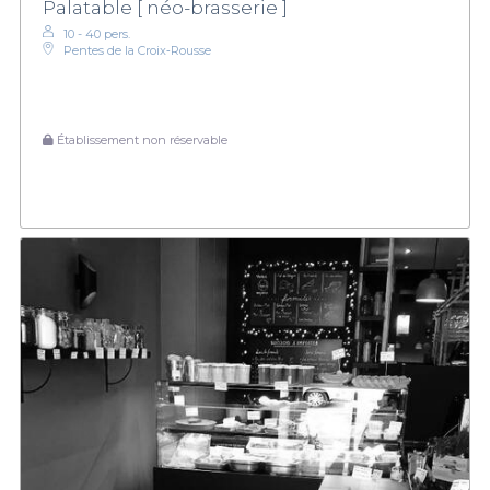
Palatable [ néo-brasserie ]
10 - 40 pers.
Pentes de la Croix‑Rousse
Établissement non réservable