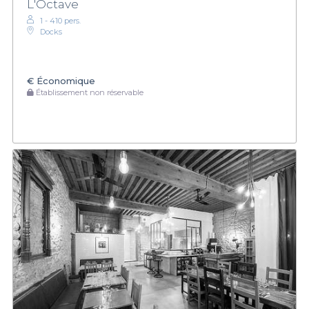
L'Octave
1 - 410 pers.
Docks
€
Économique
Établissement non réservable