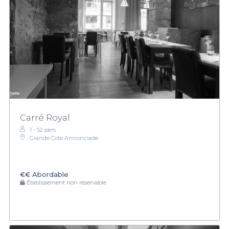
Carré Royal
1 - 52 pers.
Grande Cote Annonciade
€€
Abordable
Établissement non réservable