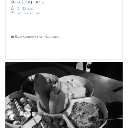
Aux Gogniols
10 - 30 pers.
La Croix-Rousse
Établissement non réservable