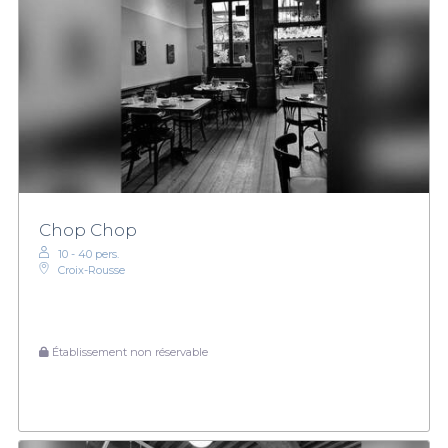
Chop Chop
10 - 40 pers.
Croix-Rousse
Établissement non réservable