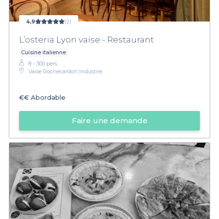
4,9
(2)
L’osteria Lyon vaise - Restaurant
Cuisine italienne
8 - 300 pers.
Vaise Rochecardon Industrie
€€
Abordable
Faire une demande