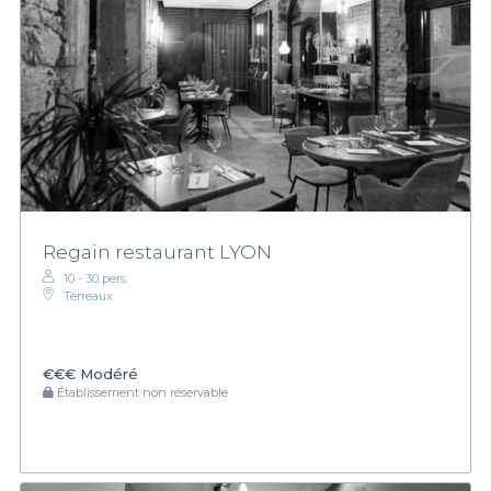
Regain restaurant LYON
10 - 30 pers.
Terreaux
€€€
Modéré
Établissement non réservable