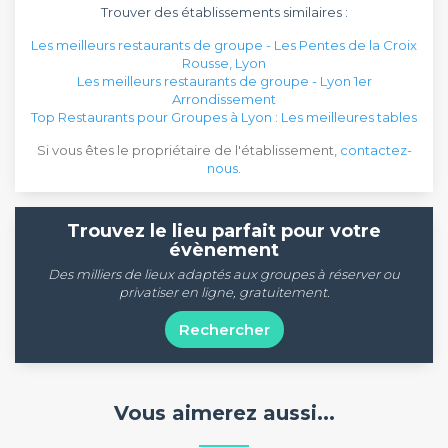
Trouver des établissements similaires :
Les meilleurs restaurants de groupe - Les Pentes de la Croix
Rousse, Lyon
Les meilleurs restaurants de groupe - Lyon 1er
Arrondissement
Top Restaurants pour Groupes à Lyon : Les meilleures tables
Si vous êtes le propriétaire de l'établissement,
contactez-
nous
.
Trouvez le lieu parfait pour votre
évènement
Des milliers de lieux adaptés aux groupes à réserver ou
privatiser en ligne, gratuitement.
Rechercher
Vous aimerez aussi...