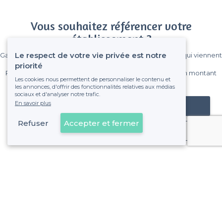
Vous souhaitez référencer votre
établissement ?
Le respect de votre vie privée est notre
Gagnez de nombreux clients parmi le million de visiteurs qui viennent
sur Privateaser chaque mois.
priorité
Pas de commissions et sans engagement, vous payez un montant
Les cookies nous permettent de personnaliser le contenu et
fixe sans risque de voir déraper la facture.
les annonces, d'offrir des fonctionnalités relatives aux médias
sociaux et d'analyser notre trafic.
En savoir plus
Référencer mon établissement
Refuser
Accepter et fermer
Déjà client
À propos de Privateaser
Privateaser Media