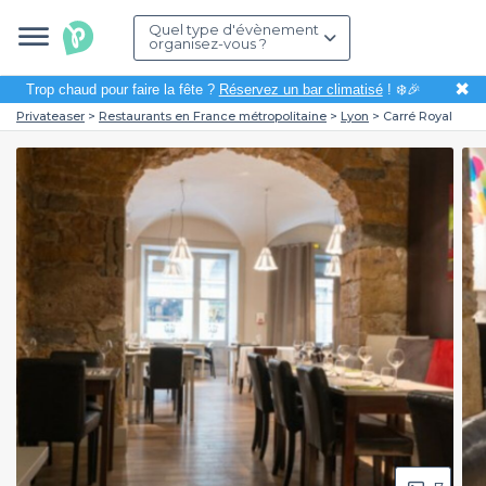
Quel type d'évènement
organisez-vous ?
✖
Trop chaud pour faire la fête ?
Réservez un bar climatisé
! ❄️🎉
Privateaser
Restaurants en France métropolitaine
Lyon
Carré Royal