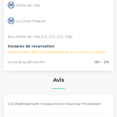
cochon cuite en basse température pour une viande
Lyon
.
Hôtel de Ville
tendre et sa spécialité, le risotto venere aux fruits de mer.
Pour ceux qui aiment manger tout en profitant de l’air, une
terrasse est à votre disposition. Ce restaurant est excellent
ou Croix Paquet
pour un déjeuner ou dîner en famille avec un personnel
chaleureux et dynamique. L’ambiance est conviviale et le
décor saura vous mettre tout de suite à l’aise.
Bus Hôtel de Ville (C3, C13, C14, C18)
Horaires de réservation
Peuvent être différents des horaires d'ouverture au public
Du lundi au dimanche
12h – 21h
Avis
Cet établissement n'a pas encore d'avis sur Privateaser.