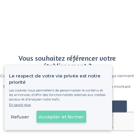
Vous souhaitez référencer votre
établissement ?
Le respect de votre vie privée est notre
Gagnez de nombreux clients parmi le million de visiteurs qui viennent
sur Privateaser chaque mois.
priorité
Pas de commissions et sans engagement, vous payez un montant
Les cookies nous permettent de personnaliser le contenu et
fixe sans risque de voir déraper la facture.
les annonces, d'offrir des fonctionnalités relatives aux médias
sociaux et d'analyser notre trafic.
En savoir plus
Référencer mon établissement
Refuser
Accepter et fermer
Déjà client