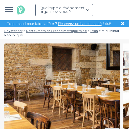
Quel type d'évènement
organisez-vous ?
✖
Trop chaud pour faire la fête ?
Réservez un bar climatisé
! ❄️🎉
Privateaser
Restaurants en France métropolitaine
Lyon
Midi Minuit
République