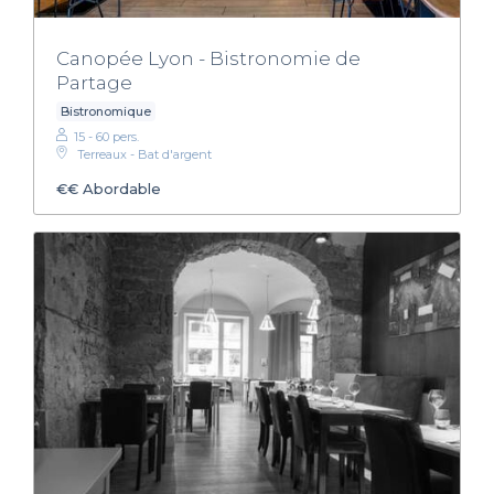
Canopée Lyon - Bistronomie de
Partage
Bistronomique
15 - 60 pers.
Terreaux - Bat d'argent
€€
Abordable