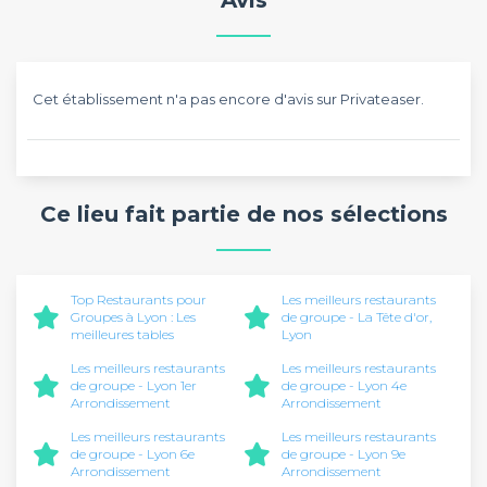
Avis
Cet établissement n'a pas encore d'avis sur Privateaser.
Ce lieu fait partie de nos sélections
Top Restaurants pour
Les meilleurs restaurants
Groupes à Lyon : Les
de groupe - La Tête d'or,
meilleures tables
Lyon
Les meilleurs restaurants
Les meilleurs restaurants
de groupe - Lyon 1er
de groupe - Lyon 4e
Arrondissement
Arrondissement
Les meilleurs restaurants
Les meilleurs restaurants
de groupe - Lyon 6e
de groupe - Lyon 9e
Arrondissement
Arrondissement