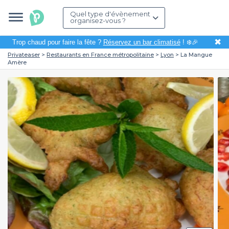
Quel type d'évènement
organisez-vous ?
✖
Trop chaud pour faire la fête ?
Réservez un bar climatisé
! ❄️🎉
Privateaser
Restaurants en France métropolitaine
Lyon
La Mangue
Amère