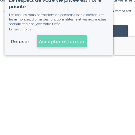
Le respect de votre vie privée est notre
Gagnez de nombreux clients parmi le million de visiteurs qui viennent
sur Privateaser chaque mois.
priorité
Pas de commissions et sans engagement, vous payez un montant
Les cookies nous permettent de personnaliser le contenu et
fixe sans risque de voir déraper la facture.
les annonces, d'offrir des fonctionnalités relatives aux médias
sociaux et d'analyser notre trafic.
En savoir plus
Référencer mon établissement
Refuser
Accepter et fermer
Déjà client
À propos de Privateaser
Privateaser Media
Privateaser en Espagne
Aide
Référencer mon établissement