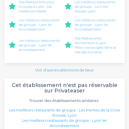
Top Restaurants pour
Les meilleurs restaurants
Groupes à Lyon : Les
de groupe - La Croix-
meilleures tables
Rousse, Lyon
Les meilleurs restaurants
Les meilleurs restaurants
de groupe - Lyon 1er
de groupe - Lyon 4e
Arrondissement
Arrondissement
Top Restaurants
Les meilleurs restaurants
Anniversaire à Lyon :
de groupe - Lyon 9e
Fêtez vos bougies dans la
Arrondissement
ville des lumières
Voir d'autres sélections de lieux
Cet établissement n'est pas réservable
sur Privateaser
Trouver des établissements similaires :
Les meilleurs restaurants de groupe - Les Pentes de la Croix
Rousse, Lyon
Les meilleurs restaurants de groupe - Lyon 1er
Arrondissement