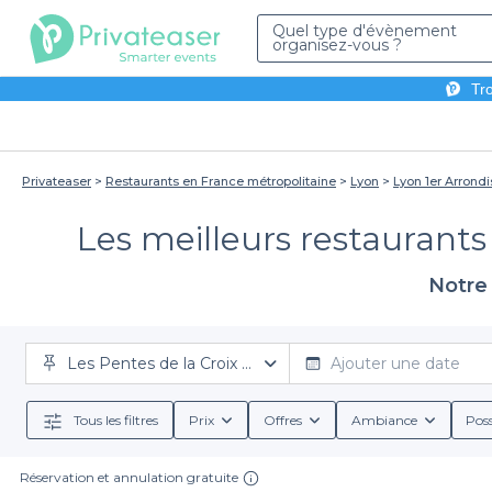
Quel type d'évènement
organisez-vous ?
Tro
Privateaser
Restaurants en France métropolitaine
Lyon
Lyon 1er Arrond
Les meilleurs restaurants
Notre 
Les Pentes de la Croix Rousse
Ajouter une date
Tous les filtres
Prix
Offres
Ambiance
Poss
Réservation et annulation gratuite