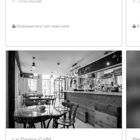
Croix-Rousse
Établissement non réservable
Ét
Le Perko Café
Re