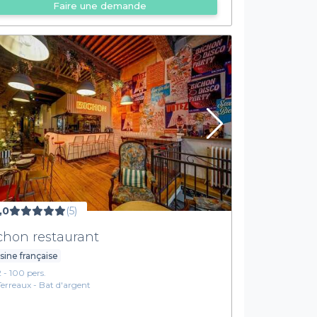
Faire une demande
,0
(5)
chon restaurant
sine française
2 - 100 pers.
Terreaux - Bat d'argent