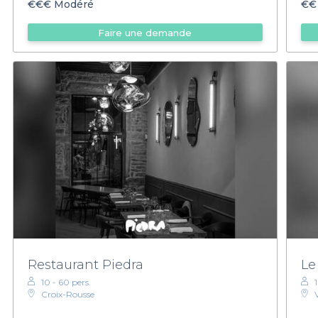
€€€
Modéré
€€
Faire une demande
Restaurant Piedra
Le
10 - 60 pers.
Croix-Rousse