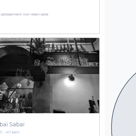
ablissement non réservable
baï Sabaï
10 - 40 pers.