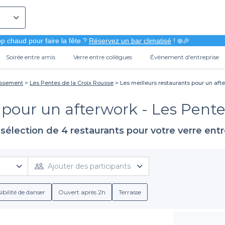
p chaud pour faire la fête ?
Réservez un bar climatisé
! ❄️🎉
Soirée entre amis
Verre entre collègues
Évènement d'entreprise
issement
Les Pentes de la Croix Rousse
Les meilleurs restaurants pour un aft
 pour un afterwork - Les Pente
sélection de 4 restaurants pour votre verre ent
Ajouter des participants
ibilité de danser
Ouvert après 2h
Terrasse