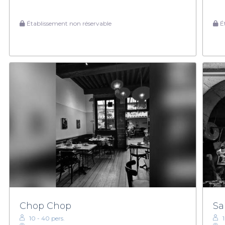
Établissement non réservable
Ét
Chop Chop
Sa
10 - 40 pers.