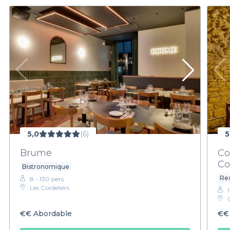
5,0
(6)
5
Brume
Co
Co
Bistronomique
Res
8 - 130 pers.
Les Cordeliers
€€
Abordable
€€