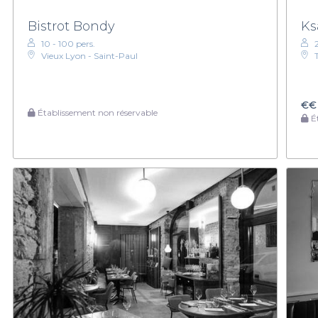
Bistrot Bondy
Ks
10 - 100 pers.
Vieux Lyon - Saint-Paul
€€
Établissement non réservable
Ét