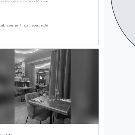
Les Pentes de la Croix Rousse
ablissement non réservable
gain