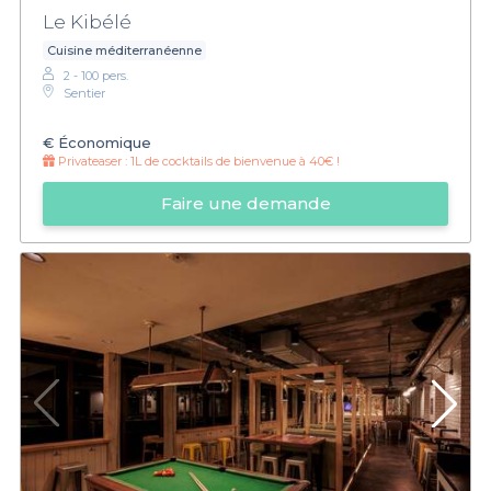
Le Kibélé
Cuisine méditerranéenne
2 - 100 pers.
Sentier
€
Économique
Privateaser :
1L de cocktails de bienvenue à 40€ !
Faire une demande