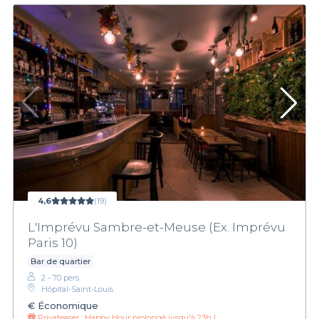
4,6
(19)
L'Imprévu Sambre-et-Meuse (Ex. Imprévu
Paris 10)
Bar de quartier
2 - 70 pers.
Hôpital-Saint-Louis
€
Économique
Privateaser :
Happy Hour prolongé jusqu'à 23h !