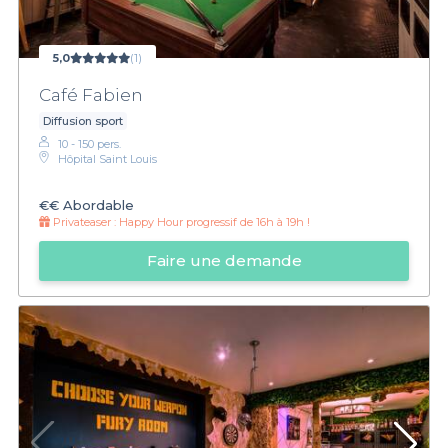
5,0
(1)
Café Fabien
Diffusion sport
10 - 150 pers.
Hôpital Saint Louis
€€
Abordable
Privateaser :
Happy Hour progressif de 16h à 19h !
Faire une demande