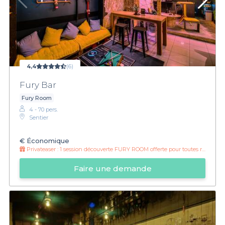
4,4
(6)
Fury Bar
Fury Room
4 - 70 pers.
Sentier
€
Économique
Privateaser :
1 session découverte FURY ROOM offerte pour toutes réservations
Faire une demande