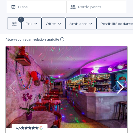
d’aujourd’hui ? N’attendez plus et réservez immédiatement
Date
Participants
votre soirée dans un des nombreux
bars consacrés au chant de
la capitale
, et plus précisément parmi les
bars karaokés
1
proposés à Paris 10
. Une sélection parfaite effectuée avec soin
Prix
Offres
Ambiance
Possibilité de danse
pour vous, afin que vous puissiez vivre quelques heures
mémorables. Soirées d’entreprise, afterworks, anniversaires ou
Réservation et annulation gratuite
simples moments entre amis, ces bars tendances et tous nos
bars à privatiser sont faits pour vous !
4,5