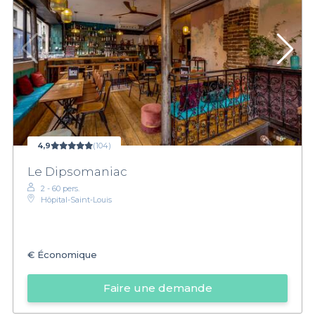
4,9
(104)
Le Dipsomaniac
2 - 60 pers.
Hôpital-Saint-Louis
€
Économique
Faire une demande