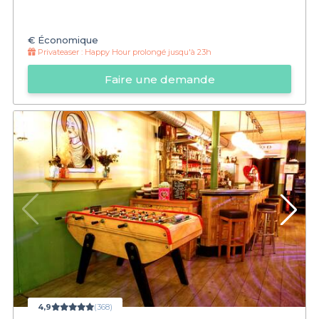
€
Économique
Privateaser :
Happy Hour prolongé jusqu'à 23h
Faire une demande
4,9
(368)