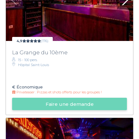
4,9
(176)
La Grange du 10ème
15 - 100 pers.
Hôpital Saint-Louis
€
Économique
Privateaser :
Pizzas et shots offerts pour les groupes !
Faire une demande