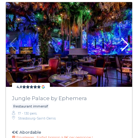
4,8
Jungle Palace by Ephemera
Restaurant immersif
17 - 130 pers.
Strasbourg-Saint-Denis
€€
Abordable
Privateaser :
Forfait boisson à 8€ par personne !