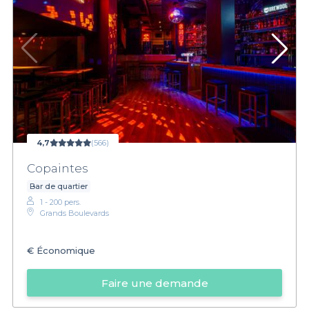
4,7
(566)
Copaintes
Bar de quartier
1 - 200 pers.
Grands Boulevards
€
Économique
Faire une demande