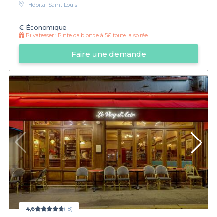
Hôpital-Saint-Louis
€
Économique
Privateaser :
Pinte de blonde à 5€ toute la soirée !
Faire une demande
4,6
(18)