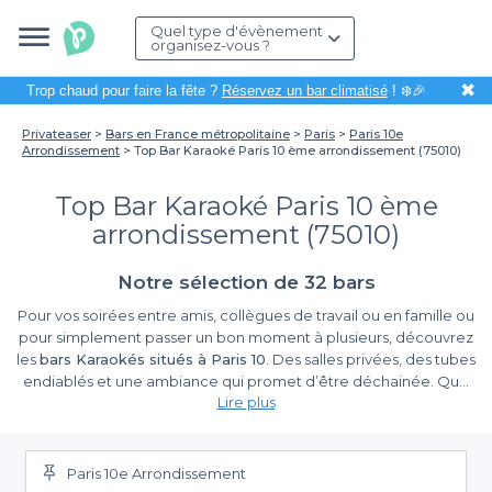
Quel type d'évènement
organisez-vous ?
✖
Trop chaud pour faire la fête ?
Réservez un bar climatisé
! ❄️🎉
Privateaser
Bars en France métropolitaine
Paris
Paris 10e
Arrondissement
Top Bar Karaoké Paris 10 ème arrondissement (75010)
Top Bar Karaoké Paris 10 ème
arrondissement (75010)
Notre sélection de 32 bars
Pour vos soirées entre amis, collègues de travail ou en famille ou
pour simplement passer un bon moment à plusieurs, découvrez
les
bars Karaokés situés à Paris 10
. Des salles privées, des tubes
endiablés et une ambiance qui promet d’être déchainée. Que
Lire plus
souhaiter de plus ? Optez pour un des fameux bars karaokés
dans le 10e arrondissement de Paris et vivez une expérience
karaoké unique ! Vous adorez chanter ? Vous êtes fans de
comédies musicales ? Vous êtes les premiers à murmurer les
Paris 10e Arrondissement
tubes des années 80 ou à vous déhancher sur des chansons