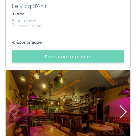
Le Vicq d'Azir
Bistrot
11 - 100 pers.
Colonel Fabien
€
Économique
Faire une demande