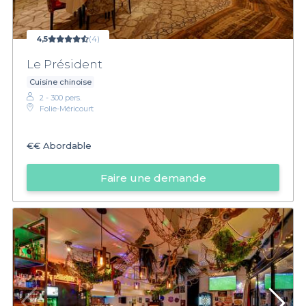
4,5
(4)
Le Président
Cuisine chinoise
2 - 300 pers.
Folie-Méricourt
€€
Abordable
Faire une demande