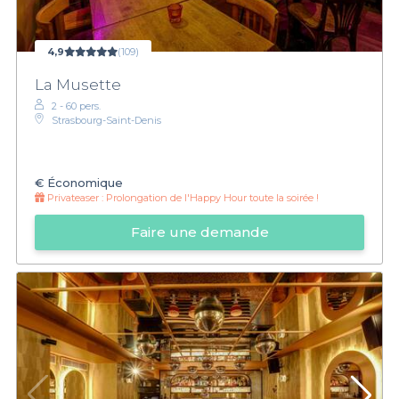
4,9
(109)
La Musette
2 - 60 pers.
Strasbourg-Saint-Denis
€
Économique
Privateaser :
Prolongation de l'Happy Hour toute la soirée !
Faire une demande