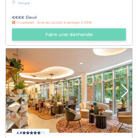
Temple
€€€€
Élevé
Privateaser :
Jarre de cocktail à partager à 200€
Faire une demande
4,8
(7)