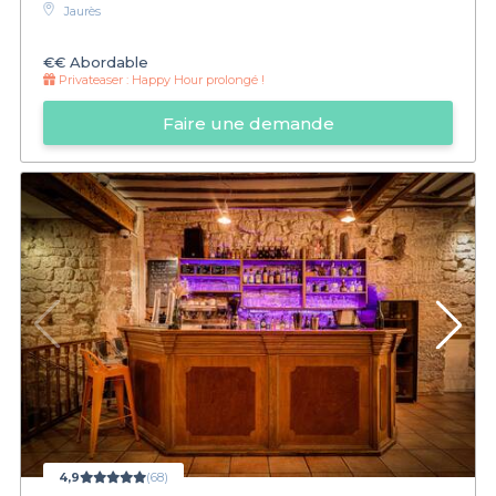
Jaurès
€€
Abordable
Privateaser :
Happy Hour prolongé !
Faire une demande
4,9
(68)