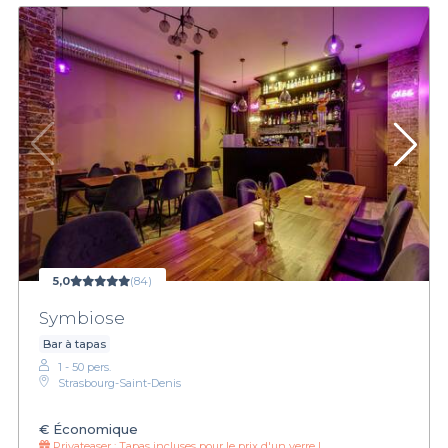
5,0
(84)
Symbiose
Bar à tapas
1 - 50 pers.
Strasbourg-Saint-Denis
€
Économique
Privateaser :
Tapas incluses pour le prix d'un verre !