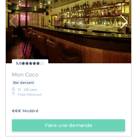
5,0
(2)
Mon Coco
Bar dansant
10 - 260 pers.
Folie-Méricourt
€€€
Modéré
Faire une demande