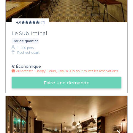
4,6
(37)
Le Subliminal
Bar de quartier
1 - 100 pers.
Rochechouart
€
Économique
Privateaser :
Happy Hours jusqu'à 00h pour toutes les réservations Privateaser
Faire une demande