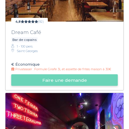
4,8
(92)
Dream Café
Bar de copains
1 - 100 pers.
Saint Georges
€
Économique
Privateaser :
Formule Girafe 3L et assiette de frites maison à 30€
Faire une demande