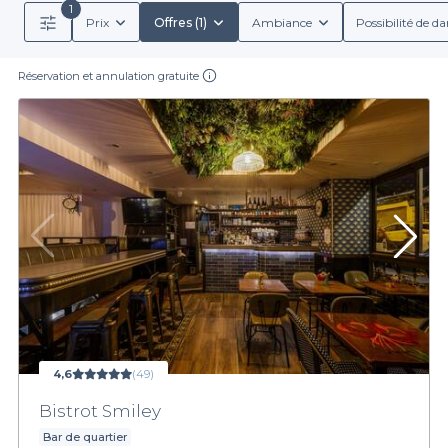
1
Prix
Offres (1)
Ambiance
Possibilité de d
Réservation et annulation gratuite
4,6
(49)
Bistrot Smiley
Bar de quartier