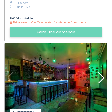
1 - 100 pers.
Pigalle - SOPI
€€
Abordable
Privateaser :
1 Giraffe achetée = 1 assiette de frites offerte
Faire une demande