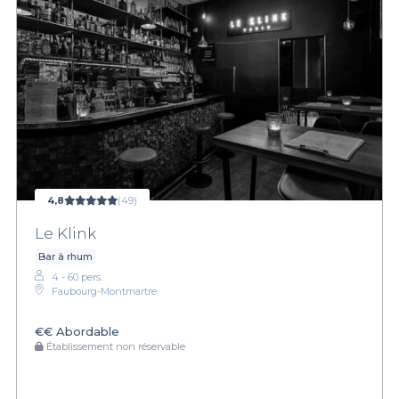
4,8
(49)
Le Klink
Bar à rhum
4 - 60 pers.
Faubourg-Montmartre
€€
Abordable
Établissement non réservable