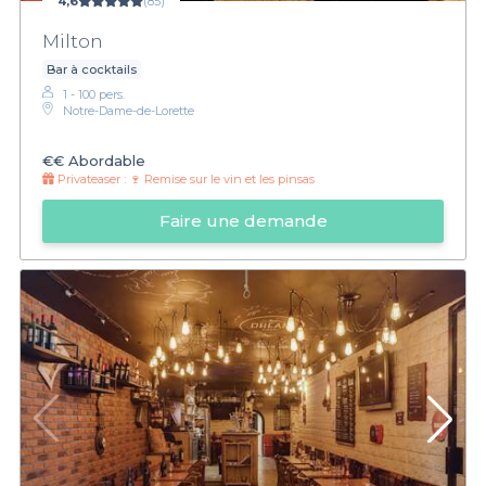
4,6
(85)
Milton
Bar à cocktails
1 - 100 pers.
Notre-Dame-de-Lorette
€€
Abordable
Privateaser :
🍷 Remise sur le vin et les pinsas
Faire une demande