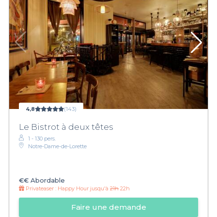
4,8
(143)
Le Bistrot à deux têtes
1 - 130 pers.
Notre-Dame-de-Lorette
€€
Abordable
Privateaser :
Happy Hour jusqu'à
21h
22h
Faire une demande