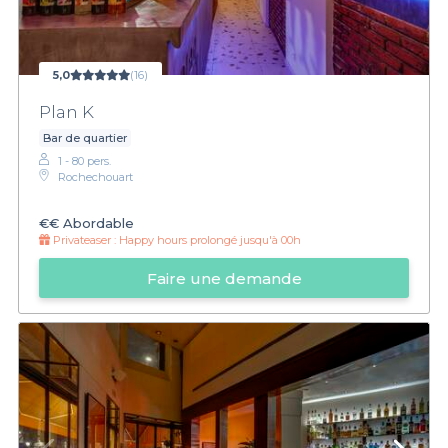
5,0
(16)
Plan K
Bar de quartier
1 - 80 pers.
Rochechouart
€€
Abordable
Privateaser :
Happy hours prolongé jusqu'à 00h
Faire une demande