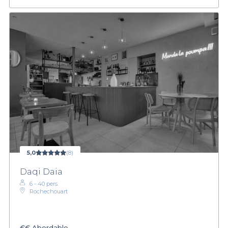
5,0
(8)
Daqi Daia
6 - 40 pers.
Rochechouart
€€
Abordable