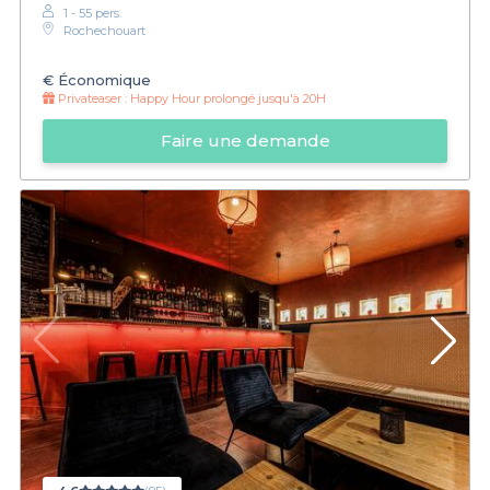
1 - 55 pers.
Rochechouart
€
Économique
Privateaser :
Happy Hour prolongé jusqu'à 20H
Faire une demande