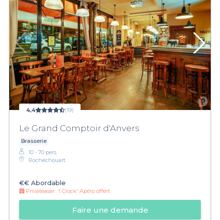
4,4
(19)
Le Grand Comptoir d'Anvers
Brasserie
10 - 70 pers.
Rochechouart
€€
Abordable
Privateaser :
1 Crock' Apéro offert
Faire une demande