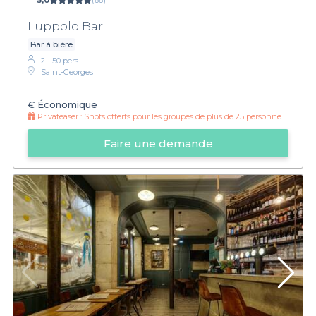
5,0
(66)
Luppolo Bar
Bar à bière
2 - 50 pers.
Saint-Georges
€
Économique
Privateaser :
Shots offerts pour les groupes de plus de 25 personnes !
Faire une demande