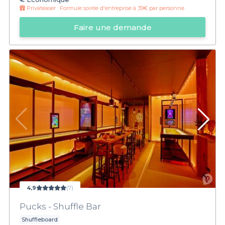
Privateaser :
Formule soirée d'entreprise à 39€ par personne
Faire une demande
4,9
(7)
Pucks - Shuffle Bar
Shuffleboard