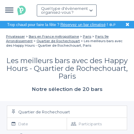
Quel type d'évènement
organisez-vous ?
✖
Trop chaud pour faire la fête ?
Réservez un bar climatisé
! ❄️🎉
Privateaser
Bars en France métropolitaine
Paris
Paris 9e
Arrondissement
Quartier de Rochechouart
Les meilleurs bars avec
des Happy Hours - Quartier de Rochechouart, Paris
Les meilleurs bars avec des Happy
Hours - Quartier de Rochechouart,
Paris
Notre sélection de 20 bars
Quartier de Rochechouart
Date
Participants