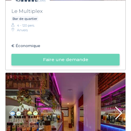
4,5
(399)
Le Multiplex
Bar de quartier
4 - 120 pers.
Anvers
€
Économique
Faire une demande