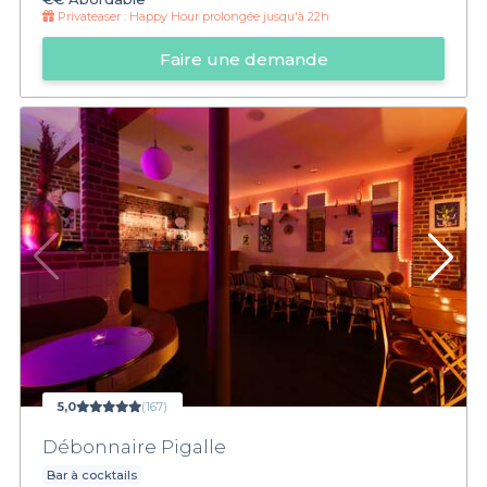
Privateaser :
Happy Hour prolongée jusqu'à 22h
Faire une demande
5,0
(167)
Débonnaire Pigalle
Bar à cocktails