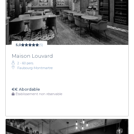
5,0
(5)
Maison Louvard
2 - 60 pers.
Faubourg-Montmartre
€€
Abordable
Établissement non réservable