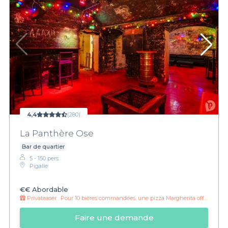
4,4
(280)
La Panthère Ose
Bar de quartier
5 - 150 pers.
Pigalle
€€
Abordable
Privateaser :
Pour 10 bières commandées, une pizza Margherita offerte
Faire une demande