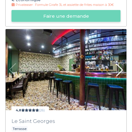
Privateaser :
Formule Girafe 3L et assiette de frites maison à 30€
Faire une demande
4,8
(26)
Le Saint Georges
Terrasse