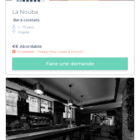
5,0
(3)
La Nouba
Bar à cocktails
1 - 70 pers.
Pigalle
€€
Abordable
Privateaser :
Happy Hour jusqu'à minuit !
Faire une demande