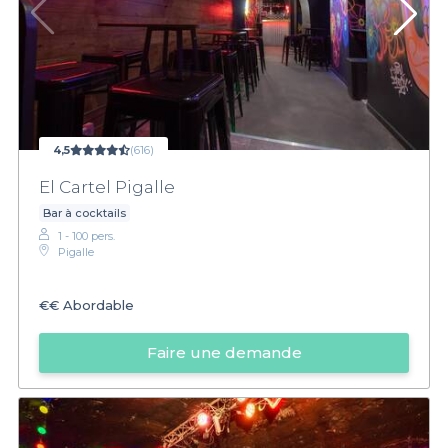
4,5
(616)
El Cartel Pigalle
Bar à cocktails
1 - 100 pers.
Pigalle
€€
Abordable
Faire une demande