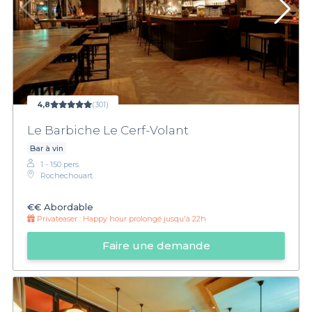
4,8
(301)
Le Barbiche Le Cerf-Volant
Bar à vin
1 - 150 pers.
Rochechouart
€€
Abordable
Privateaser :
Happy hour prolongé jusqu'à 22h
Faire une demande