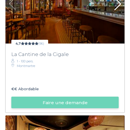
4,7
(96)
La Cantine de la Cigale
1 - 100 pers.
Montmartre
€€
Abordable
Faire une demande