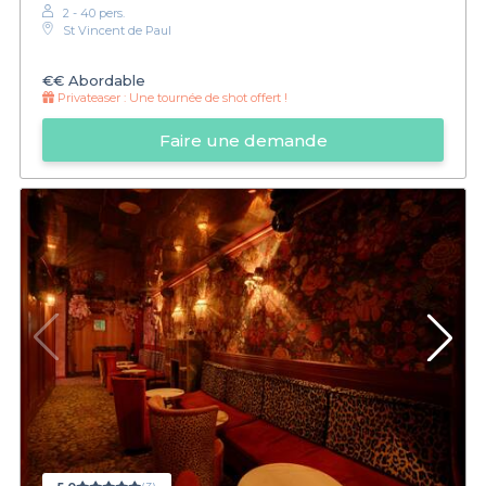
2 - 40 pers.
St Vincent de Paul
€€
Abordable
Privateaser :
Une tournée de shot offert !
Faire une demande