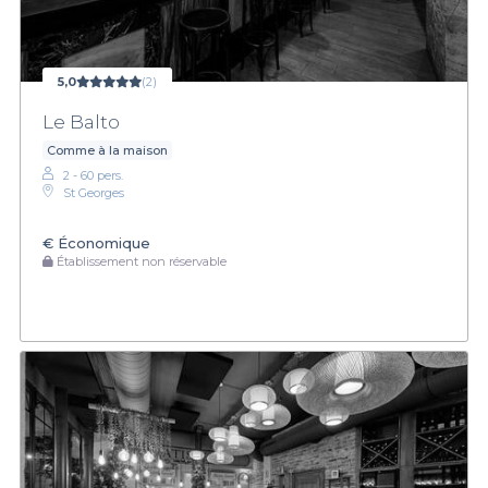
5,0
(2)
Le Balto
Comme à la maison
2 - 60 pers.
St Georges
€
Économique
Établissement non réservable