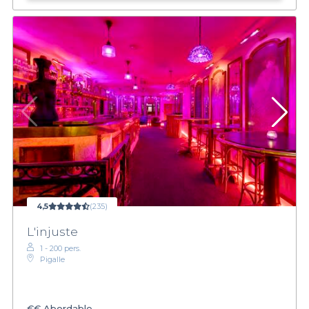
4,5
(235)
L'injuste
1 - 200 pers.
Pigalle
€€
Abordable