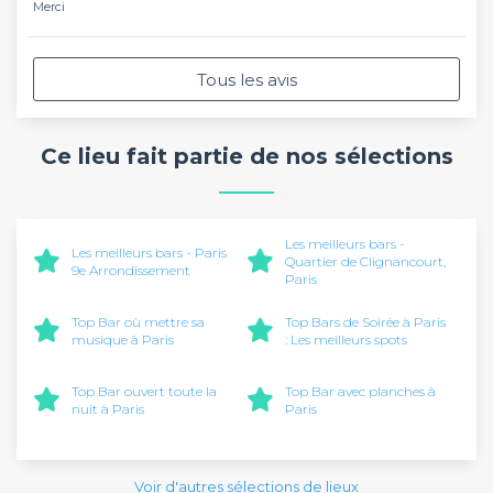
Merci
Tous les avis
Ce lieu fait partie de nos sélections
Les meilleurs bars -
Les meilleurs bars - Paris
Quartier de Clignancourt,
9e Arrondissement
Paris
Top Bar où mettre sa
Top Bars de Soirée à Paris
musique à Paris
: Les meilleurs spots
Top Bar ouvert toute la
Top Bar avec planches à
nuit à Paris
Paris
Voir d'autres sélections de lieux