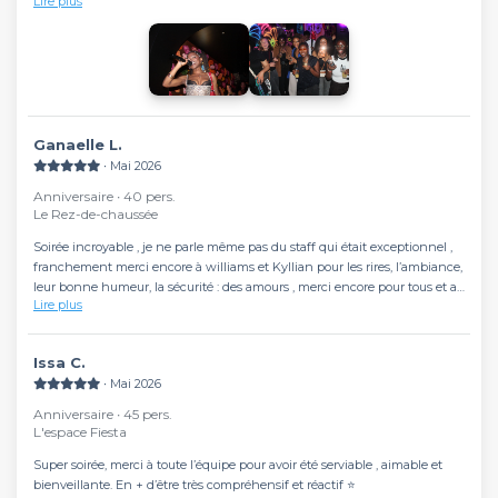
Lire plus
excellents. On sent une vraie bonne énergie dans le lieu. Grand Merci à
toute l’équipe pour ce moment, nous reviendrons avec plaisir !
Ganaelle L.
∙ Mai 2026
Anniversaire ∙ 40 pers.
Le Rez-de-chaussée
Soirée incroyable , je ne parle même pas du staff qui était exceptionnel ,
franchement merci encore à williams et Kyllian pour les rires, l’ambiance,
leur bonne humeur, la sécurité : des amours , merci encore pour tous et au
Lire plus
reste de l’équipe hyper sympathique que j’ai pu croiser que rapidement.
Mes ami(e)s et moi reviendront sans hésitation :)
Issa C.
∙ Mai 2026
Anniversaire ∙ 45 pers.
L'espace Fiesta
Super soirée, merci à toute l’équipe pour avoir été serviable , aimable et
bienveillante. En + d’être très compréhensif et réactif ⭐️