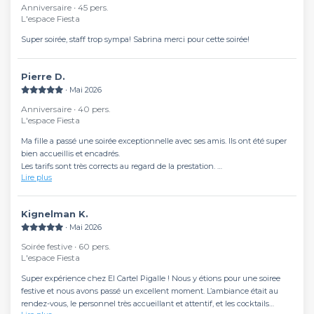
Anniversaire ∙ 45 pers.
L'espace Fiesta
Super soirée, staff trop sympa! Sabrina merci pour cette soirée!
Pierre D.
∙ Mai 2026
Anniversaire ∙ 40 pers.
L'espace Fiesta
Ma fille a passé une soirée exceptionnelle avec ses amis. Ils ont été super
bien accueillis et encadrés.
Les tarifs sont très corrects au regard de la prestation.
Lire plus
Merci beaucoup !
Kignelman K.
∙ Mai 2026
Soirée festive ∙ 60 pers.
L'espace Fiesta
Super expérience chez El Cartel Pigalle ! Nous y étions pour une soiree
festive et nous avons passé un excellent moment. L’ambiance était au
rendez-vous, le personnel très accueillant et attentif, et les cocktails