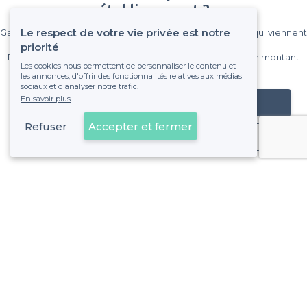
établissement ?
Le respect de votre vie privée est notre
Gagnez de nombreux clients parmi le million de visiteurs qui viennent
sur Privateaser chaque mois.
priorité
Pas de commissions et sans engagement, vous payez un montant
Les cookies nous permettent de personnaliser le contenu et
fixe sans risque de voir déraper la facture.
les annonces, d'offrir des fonctionnalités relatives aux médias
sociaux et d'analyser notre trafic.
En savoir plus
Référencer mon établissement
Refuser
Accepter et fermer
Déjà client
À propos de Privateaser
Privateaser Media
Privateaser en Espagne
Aide