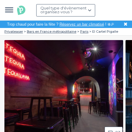
Quel type d'évènement
organisez-vous ?
✖
Trop chaud pour faire la fête ?
Réservez un bar climatisé
! ❄️🎉
Privateaser
Bars en France métropolitaine
Paris
El Cartel Pigalle