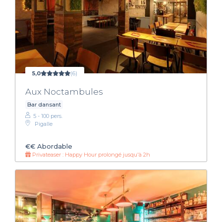
5,0
(6)
Aux Noctambules
Bar dansant
5 - 100 pers.
Pigalle
€€
Abordable
Privateaser : Happy Hour prolongé jusqu'à 2h