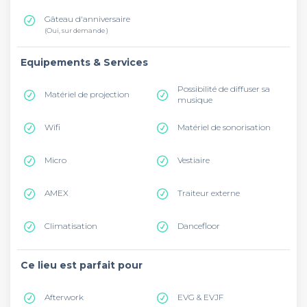
Gâteau d'anniversaire
(Oui, sur demande )
Equipements & Services
Possibilité de diffuser sa
Matériel de projection
musique
Wifi
Matériel de sonorisation
Micro
Vestiaire
AMEX
Traiteur externe
Climatisation
Dancefloor
Ce lieu est parfait pour
Afterwork
EVG & EVJF