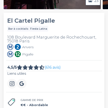
23
El Cartel Pigalle
Bar à cocktails
Fiesta Latina
108 Boulevard Marguerite de Rochechouart,
75018 Paris
Anvers
Pigalle
4,5/5
(616 avis)
Liens utiles
GAMME DE PRIX
€€
- Abordable