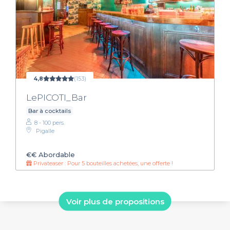
4,8
(153)
LePICOTI_Bar
Bar à cocktails
8 - 100 pers.
Pigalle
€€
Abordable
Privateaser : Pour 5 bouteilles achetées, une offerte !
Voir plus de propositions