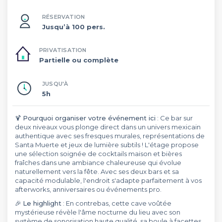
RÉSERVATION
Jusqu’à 100 pers.
PRIVATISATION
Partielle ou complète
JUSQU'À
5h
🍹
Pourquoi organiser votre événement ici
: Ce bar sur
deux niveaux vous plonge direct dans un univers mexicain
authentique avec ses fresques murales, représentations de
Santa Muerte et jeux de lumière subtils ! L'étage propose
une sélection soignée de cocktails maison et bières
fraîches dans une ambiance chaleureuse qui évolue
naturellement vers la fête. Avec ses deux bars et sa
capacité modulable, l'endroit s'adapte parfaitement à vos
afterworks, anniversaires ou événements pro.
🎉
Le highlight
: En contrebas, cette cave voûtée
mystérieuse révèle l'âme nocturne du lieu avec son
système de sonorisation haute qualité, sa boule à facettes