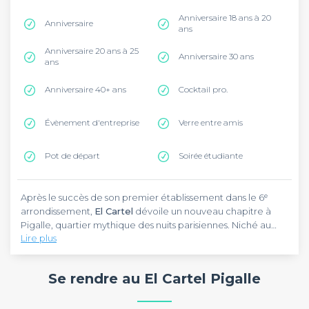
Anniversaire 18 ans à 20
Anniversaire
ans
Anniversaire 20 ans à 25
Anniversaire 30 ans
ans
Anniversaire 40+ ans
Cocktail pro.
Évènement d'entreprise
Verre entre amis
Pot de départ
Soirée étudiante
Après le succès de son premier établissement dans le 6ᵉ
arrondissement,
El Cartel
dévoile un nouveau chapitre à
Pigalle, quartier mythique des nuits parisiennes. Niché au
Lire plus
cœur du
18 ème arrondissement de Paris
,
El Cartel Pigalle
dispose d'espaces adaptés aux groupes et propose une
El Cartel Pigalle
propose un cadre idéal pour vos
expérience authentiquement parisienne. Pour vos pots de
afterworks, anniversaires et soirées entre amis. Dès l’entrée,
Se rendre au El Cartel Pigalle
départ, soirées d'entreprise ou célébrations privées,
le décor invite au voyage : fresques murales mexicaines,
réservez dès maintenant votre événement dans ce lieu
représentations de Santa Muerte et jeux de lumière subtils
emblématique de Pigalle.
composent un univers à la fois mystérieux et captivant. À
Conçu comme un véritable lieu de vie,
El Cartel Pigalle