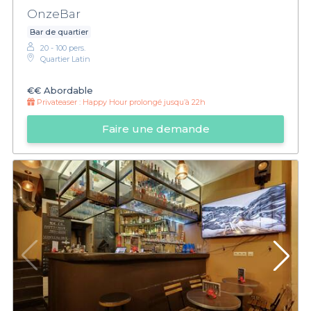
OnzeBar
Bar de quartier
20 - 100 pers.
Quartier Latin
€€
Abordable
Privateaser :
Happy Hour prolongé jusqu’à 22h
Faire une demande