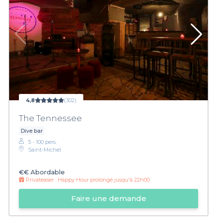
4,8
(302)
The Tennessee
Dive bar
5 - 100 pers.
Saint-Michel
€€
Abordable
Privateaser :
Happy Hour prolongé jusqu'à 22h00
Faire une demande