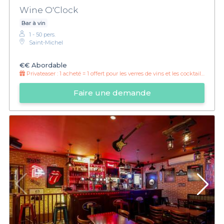
Wine O'Clock
Bar à vin
1 - 50 pers.
Saint-Michel
€€
Abordable
Privateaser :
1 acheté = 1 offert pour les verres de vins et les cocktails de 17h à 20h30 !
Faire une demande