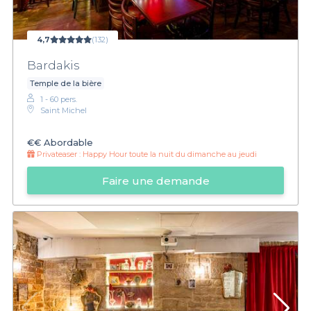
4,7
(132)
Bardakis
Temple de la bière
1 - 60 pers.
Saint Michel
€€
Abordable
Privateaser :
Happy Hour toute la nuit du dimanche au jeudi
Faire une demande