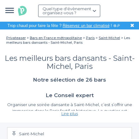
Quel type d'évènement
organisez-vous ?
✖
Trop chaud pour faire la fête ?
Réservez un bar climatisé
! ❄️🎉
Privateaser
Bars en France métropolitaine
Paris
Saint-Michel
Les
meilleurs bars dansants - Saint-Michel, Paris
Les meilleurs bars dansants - Saint-
Michel, Paris
Notre sélection de 26 bars
Le Conseil expert
Organiser une soirée dansante à Saint-Michel, c’est s’offrir une
immersion dans le Paris festif et historique. Le quartier est
Lire plus
célèbre pour ses
caves voûtées en pierres apparentes
, qui
offrent une acoustique unique et une atmosphère intimiste que
vous ne retrouverez nulle part ailleurs. Pour un événement
Saint-Michel
réussi, pensez à vérifier la
Côté budget, Saint-Michel est le royaume des
configuration de l'espace de danse
Happy Hours
.