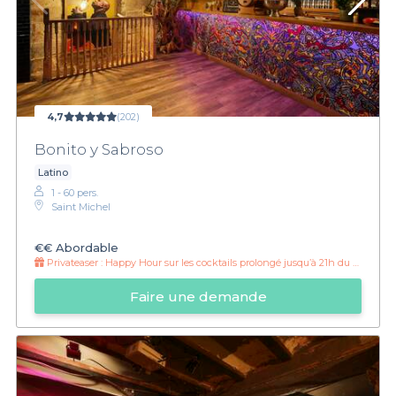
4,7
(202)
Bonito y Sabroso
Latino
1 - 60 pers.
Saint Michel
€€
Abordable
Privateaser :
Happy Hour sur les cocktails prolongé jusqu’à 21h du dimanche au Jeudi.
Faire une demande