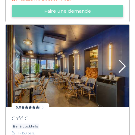
Faire une demande
5,0
(13)
Café G
Bar à cocktails
1 - 150 pers.