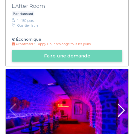
L'After Room
Bar dansant
1 - 150 pers.
Quartier latin
€
Économique
Privateaser :
Happy Hour prolongé tous les jours !
Faire une demande