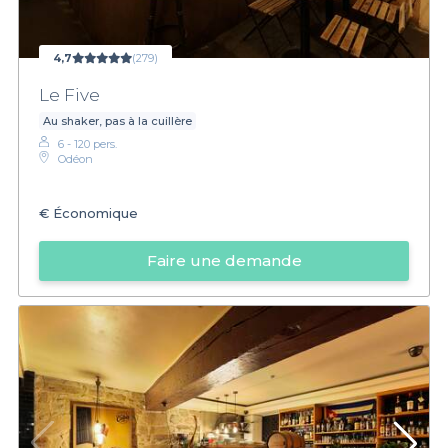
4,7
(279)
Le Five
Au shaker, pas à la cuillère
6 - 120 pers.
Odéon
€
Économique
Faire une demande