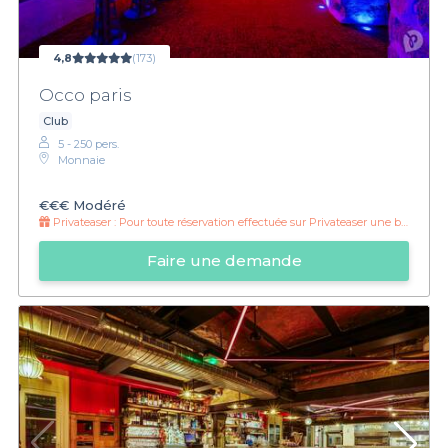
4,8
(173)
Occo paris
Club
5 - 250 pers.
Monnaie
€€€
Modéré
Privateaser :
Pour toute réservation effectuée sur Privateaser une bouteille de champagne offerte !
Faire une demande