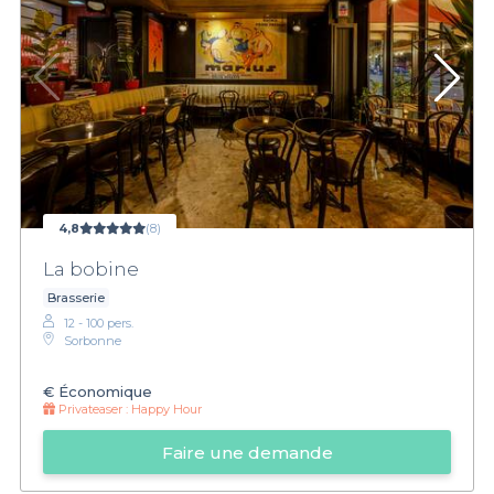
4,8
(8)
La bobine
Brasserie
12 - 100 pers.
Sorbonne
€
Économique
Privateaser :
Happy Hour
Faire une demande