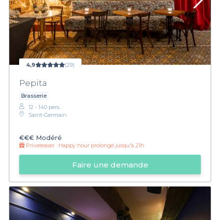
4,9
(29)
Pepita
Brasserie
12 - 140 pers.
Saint-Germain
€€€
Modéré
Privateaser :
Happy hour prolongé jusqu'à 21h
Faire une demande