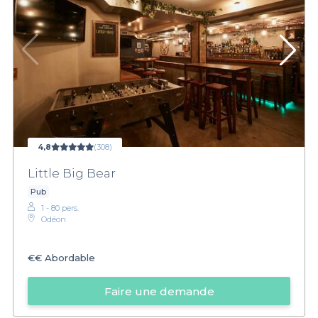
4,8
(308)
Little Big Bear
Pub
1 - 80 pers.
Odéon
€€
Abordable
Faire une demande