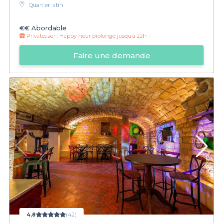
Quartier latin
€€
Abordable
Privateaser :
Happy hour prolongé jusqu’à 22h !
Faire une demande
4,8
(42)