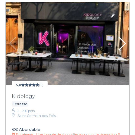
5,0
(5)
Kidology
Terrasse
2 - 210 pers.
Saint-Germain-des-Prés
€€
Abordable
Privateaser :
Une tournée de shots offerte pour toute réservation Privateaser