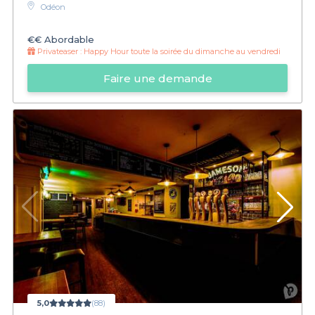
Odéon
€€
Abordable
Privateaser :
Happy Hour toute la soirée du dimanche au vendredi
Faire une demande
5,0
(88)