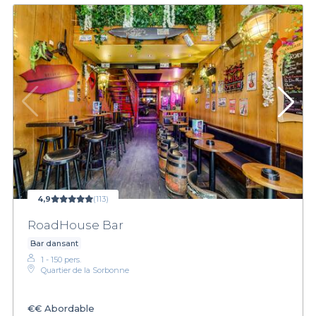
4,9
(113)
RoadHouse Bar
Bar dansant
1 - 150 pers.
Quartier de la Sorbonne
€€
Abordable