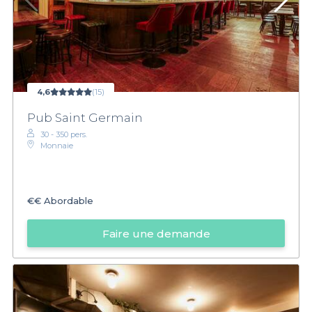
4,6
(15)
Pub Saint Germain
30 - 350 pers.
Monnaie
€€
Abordable
Faire une demande