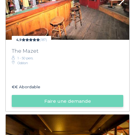
4,9
(187)
The Mazet
1 - 50 pers.
Odéon
€€
Abordable
Faire une demande