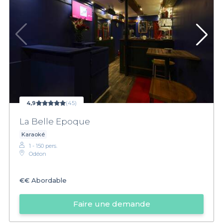
4,9
(45)
La Belle Epoque
Karaoké
1 - 150 pers.
Odéon
€€
Abordable
Faire une demande