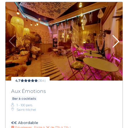
4,7
(364)
Aux Émotions
Bar à cocktails
1 - 100 pers.
Saint-Michel
€€
Abordable
Privateaser :
Pinte à 3€ de 17h à 21h !