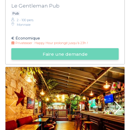
Le Gentleman Pub
Pub
2 - 100 pers.
Monnaie
€
Économique
Privateaser :
Happy Hour prolongé jusqu'à 23h !
Faire une demande