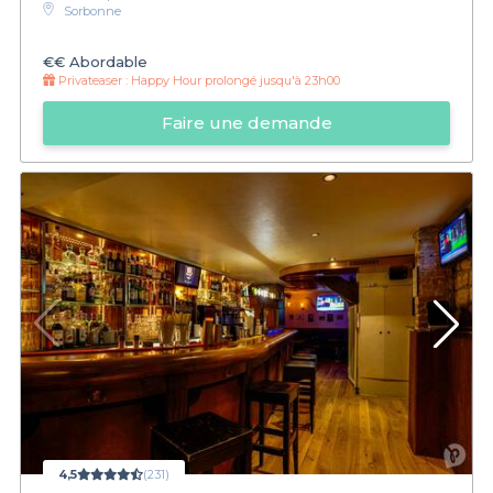
Sorbonne
€€
Abordable
Privateaser :
Happy Hour prolongé jusqu'à 23h00
Faire une demande
4,5
(231)