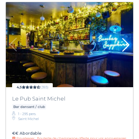
4,5
(393)
Le Pub Saint Michel
Bar dansant / club
1 - 295 pers.
Saint Michel
€€
Abordable
Privateaser :
Bouteille de champagne offerte pour vos anniversaires