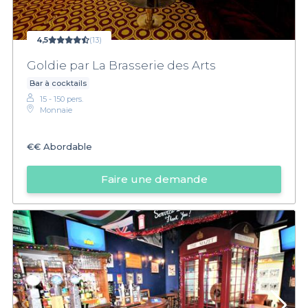
4,5
(13)
Goldie par La Brasserie des Arts
Bar à cocktails
15 - 150 pers.
Monnaie
€€
Abordable
Faire une demande