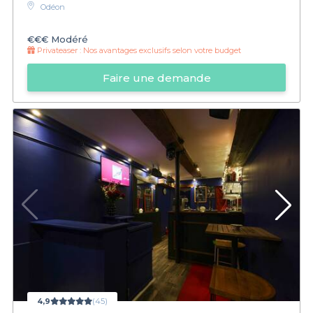
Odéon
€€€
Modéré
Privateaser :
Nos avantages exclusifs selon votre budget
Faire une demande
4,9
(45)