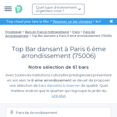
Quel type d'évènement
organisez-vous ?
✖
Trop chaud pour faire la fête ?
Réservez un bar climatisé
! ❄️🎉
Privateaser
Bars en France métropolitaine
Paris
Paris 6e
Arrondissement
Top Bar dansant à Paris 6 ème arrondissement (75006)
Top Bar dansant à Paris 6 ème
arrondissement (75006)
Notre sélection de 61 bars
Avec toutes les institutions culturelles prestigieuses présentent
en son sein, le
6 eme arrondissement
se devait de proposer
une sélection de
bars dansants à réserver
de qualité. Quel
meilleur endroit que le quartier qui regroupe le jardin du
Lire plus
Luxembourg, le touristique Saint-Germain-des-Prés ou encore
Odéon pour passer une soirée entre amis avec pour objectif de
danser jusqu’au bout de la nuit. Le 6 eme arrondissement a beau
être cher, on ne se lasse pas de s’y rendre pour autant pour
Paris 6e Arrondissement
danser et montrer à tout le monde vos talents en claquettes ou