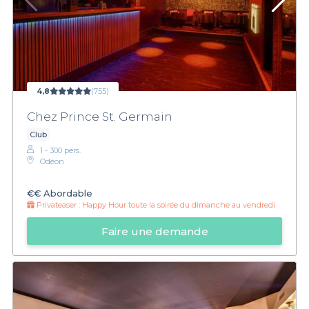
4,8
(755)
Chez Prince St. Germain
Club
1 - 300 pers.
Odéon
€€
Abordable
Privateaser :
Happy Hour toute la soirée du dimanche au vendredi
Faire une demande