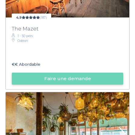
4,9
(187)
The Mazet
1 - 50 pers.
Odéon
€€
Abordable
Faire une demande