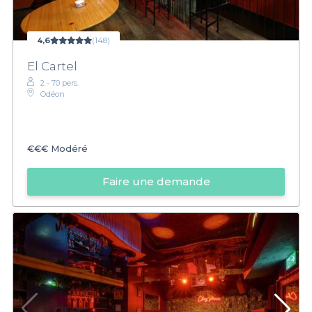
4,6
(148)
El Cartel
2 - 70 pers.
Odéon
€€€
Modéré
Faire une demande