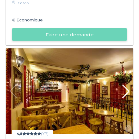
Odéon
€
Économique
Faire une demande
4,8
(107)