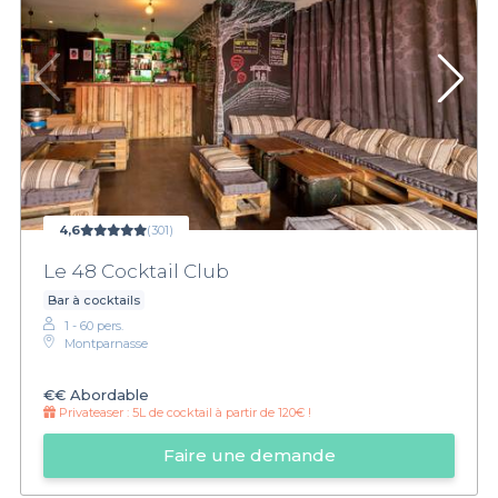
4,6
(301)
Le 48 Cocktail Club
Bar à cocktails
1 - 60 pers.
Montparnasse
€€
Abordable
Privateaser :
5L de cocktail à partir de 120€ !
Faire une demande