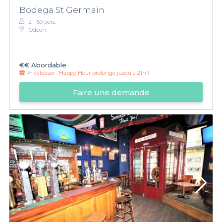
Bodega St Germain
2 - 50 pers.
Odéon
€€
Abordable
Privateaser :
Happy Hour prolongé jusqu'à 21h !
Faire une demande