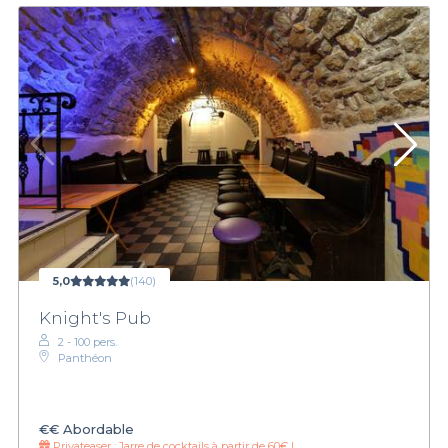
5,0
(140)
Knight's Pub
2 - 100 pers.
Panthéon
€€
Abordable
Privateaser :
Jarre de cocktails à partir de 60€ !