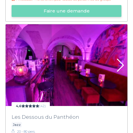
Faire une demande
4,6
(42)
Les Dessous du Panthéon
Jazz
20 - 80 pers.