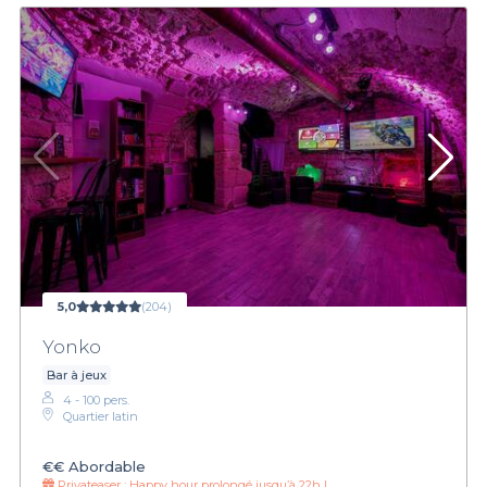
5,0
(204)
Yonko
Bar à jeux
4 - 100 pers.
Quartier latin
€€
Abordable
Privateaser :
Happy hour prolongé jusqu’à 22h !