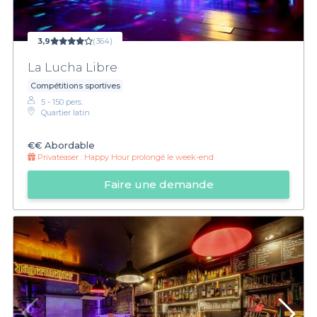
3,9
(364)
La Lucha Libre
Compétitions sportives
5 - 150 pers.
Quartier latin
€€
Abordable
Privateaser :
Happy Hour prolongé le week-end
Faire une demande