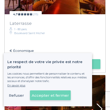
4,7
(215)
Laterrasse
1 - 80 pers.
Boulevard Saint Michel
€
Économique
Privateaser :
Happy Hour toute la nuit !
Le respect de votre vie privée est notre
Faire une demande
priorité
Les cookies nous permettent de personnaliser le contenu et
les annonces, d'offrir des fonctionnalités relatives aux médias
sociaux et d'analyser notre trafic.
En savoir plus
Refuser
Accepter et fermer
Voir sur la carte