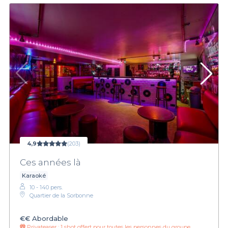
4,9
(203)
Ces années là
Karaoké
10 - 140 pers.
Quartier de la Sorbonne
€€
Abordable
Privateaser :
1 shot offert pour toutes les personnes du groupe