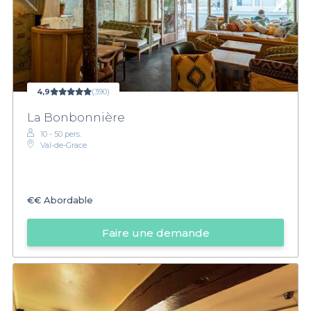
4,9
(390)
La Bonbonnière
10 - 50 pers.
Val-de-Grace
€€
Abordable
Faire une demande