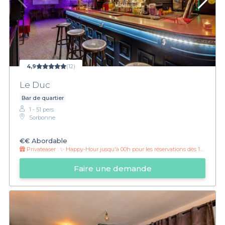
4,9
(12)
Le Duc
Bar de quartier
1 - 51 pers.
Sorbonne
€€
Abordable
Privateaser :
✨ Happy-Hour jusqu'à 00h pour les réservations dès 10 personnes 🎉
Faire une demande