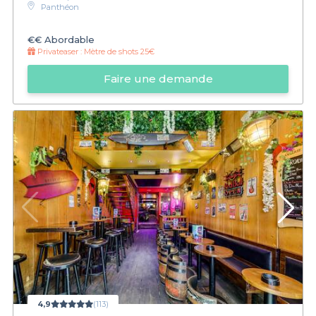
Panthéon
€€
Abordable
Privateaser :
Mètre de shots 25€
Faire une demande
4,9
(113)