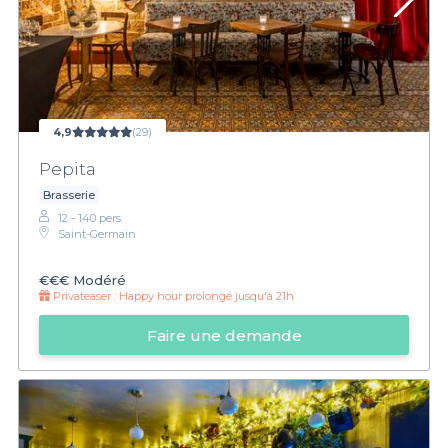
4,9
(29)
Pepita
Brasserie
12 - 140 pers.
Saint-Germain
€€€
Modéré
Privateaser :
Happy hour prolongé jusqu'à 21h
Faire une demande