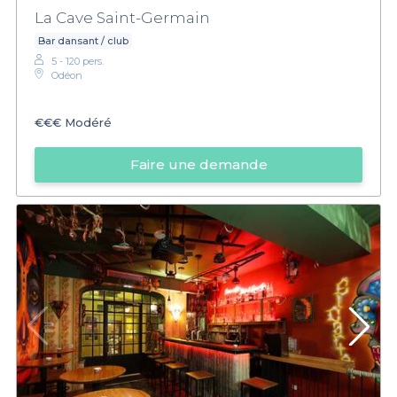
La Cave Saint-Germain
Bar dansant / club
5 - 120 pers.
Odéon
€€€
Modéré
Faire une demande