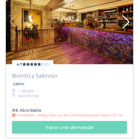
4,7
(202)
Bonito y Sabroso
Latino
1 - 60 pers.
Saint Michel
€€
Abordable
Privateaser :
Happy Hour sur les cocktails prolongé jusqu’à 21h du dimanche au Jeudi.
Faire une demande