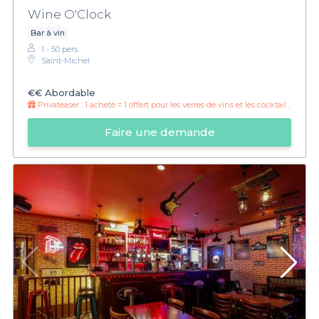
Wine O'Clock
Bar à vin
1 - 50 pers.
Saint-Michel
€€
Abordable
Privateaser :
1 acheté = 1 offert pour les verres de vins et les cocktails de 17h à 20h30 !
Faire une demande