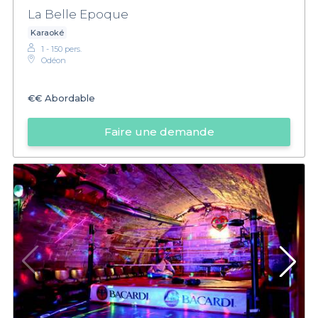
La Belle Epoque
Karaoké
1 - 150 pers.
Odéon
€€
Abordable
Faire une demande