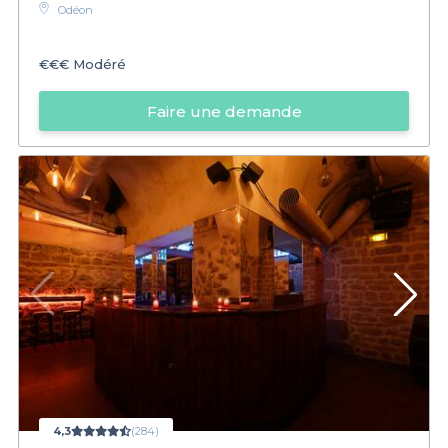
Odéon
€€€
Modéré
Faire une demande
4,3
(284)