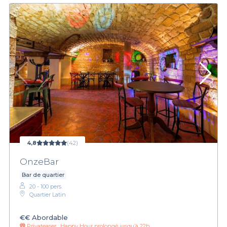
4,8
(42)
OnzeBar
Bar de quartier
20 - 100 pers.
Quartier Latin
€€
Abordable
Privateaser :
Happy Hour prolongé jusqu’à 22h