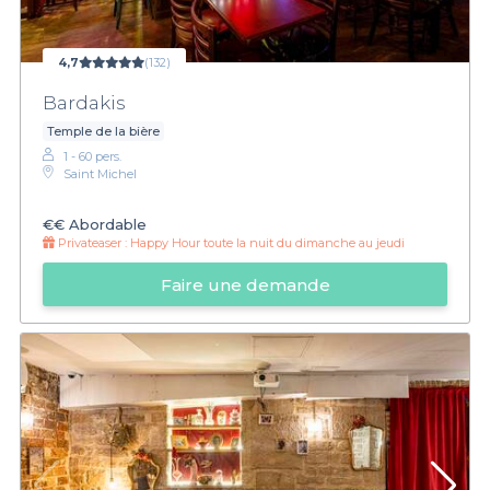
4,7
(132)
Bardakis
Temple de la bière
1 - 60 pers.
Saint Michel
€€
Abordable
Privateaser :
Happy Hour toute la nuit du dimanche au jeudi
Faire une demande