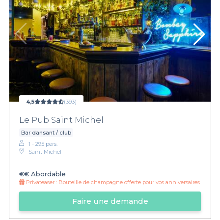
4,5
(393)
Le Pub Saint Michel
Bar dansant / club
1 - 295 pers.
Saint Michel
€€
Abordable
Privateaser :
Bouteille de champagne offerte pour vos anniversaires
Faire une demande