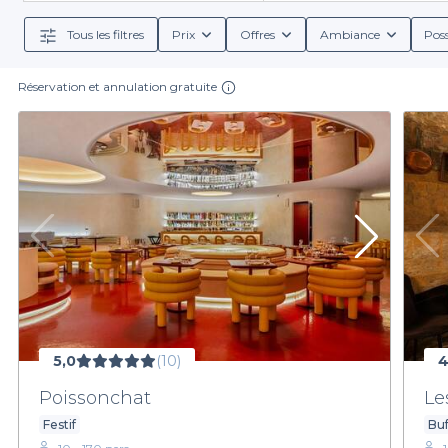
spécifiques. Ces établissements mettent à dispositi
Tous les filtres
Prix
Offres
Ambiance
Poss
Nous vous offrons également des informations détaillé
l'assu
Réservation et annulation gratuite
Ne laissez pas le choix du lieu au hasard. Grâce à Pri
attentes et à l'image de votre entreprise. Laissez-
5,0
(10)
4
Poissonchat
Le
Festif
Buf