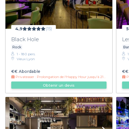
4,9
(15)
5
Black Hole
Le
Rock
Bar
1 - 180 pers.
Vieux Lyon
€€
Abordable
€€
Privateaser :
Prolongation de l'Happy Hour jusqu'à 21h !
Pr
Obtenir un devis