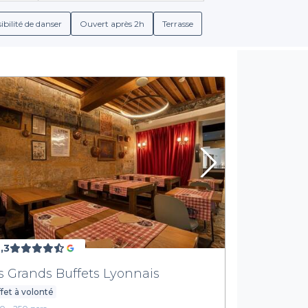
on des menus de groupe, élaborés par des chefs, et proposent un 
Vous pourrez ainsi composer l’offre idéale pour vos invités.
ibilité de danser
Ouvert après 2h
Terrasse
es sur les conditions de réservation, incluant les tarifs, les serv
rance de faire le meilleur choix sans surprise pendant votre évè
Réservez votre prochain cocktail professionnel
vateaser, vous pouvez explorer et réserver facilement un bar dan
nous vous aider à transformer votre cocktail professionnel en un
découvrir toutes les options qui s'offrent à vous !
,3
s Grands Buffets Lyonnais
fet à volonté