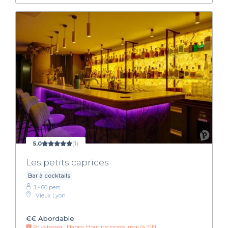
5,0
(1)
Les petits caprices
Bar à cocktails
1 - 60 pers.
Vieux Lyon
€€
Abordable
Privateaser : Happy Hour prolongé jusqu’à 21H