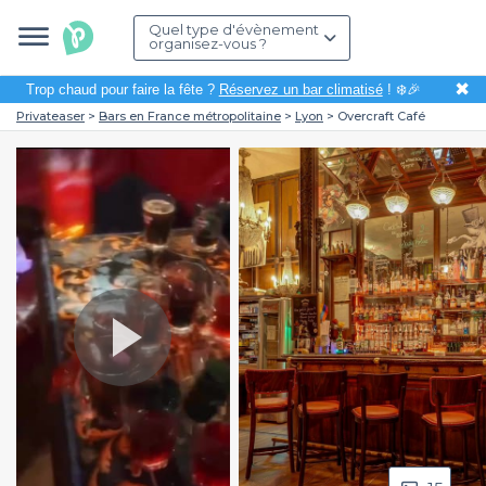
Quel type d'évènement
organisez-vous ?
✖
Trop chaud pour faire la fête ?
Réservez un bar climatisé
! ❄️🎉
Privateaser
Bars en France métropolitaine
Lyon
Overcraft Café
Play