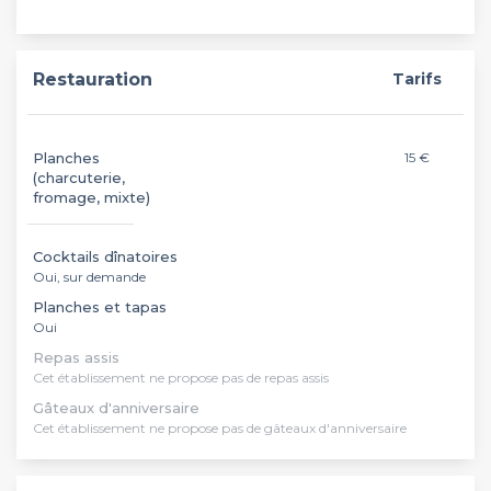
Restauration
Tarifs
Planches
15 €
(charcuterie,
fromage, mixte)
Cocktails dînatoires
Oui, sur demande
Planches et tapas
Oui
Repas assis
Cet établissement ne propose pas de repas assis
Gâteaux d'anniversaire
Cet établissement ne propose pas de gâteaux d'anniversaire