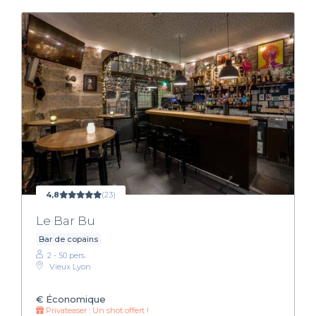
4,8
(23)
Le Bar Bu
Bar de copains
2 - 50 pers.
Vieux Lyon
€
Économique
Privateaser : Un shot offert !