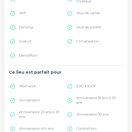
musique
Wifi
Jeux de cartes
Parking
Jeux de société
Gratuit
Climatisation
Dancefloor
Ce lieu est parfait pour
Afterwork
EVG & EVJF
Anniversaire 18 ans à 20
Anniversaire
ans
Anniversaire 20 ans à 25
Anniversaire 30 ans
ans
Anniversaire 40+ ans
Cocktail pro.