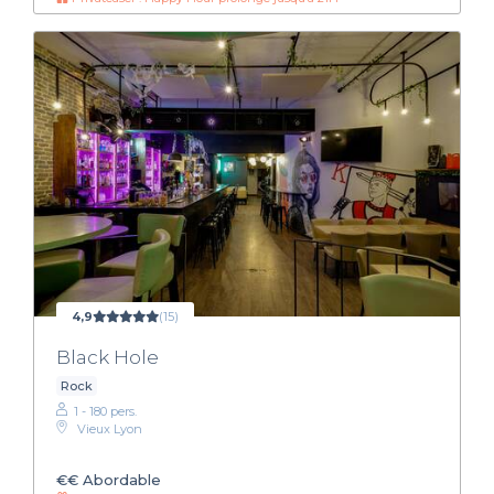
4,9
(15)
Black Hole
Rock
1 - 180 pers.
Vieux Lyon
€€
Abordable