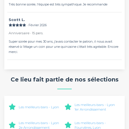
Très bonne soirée, l'équipe est très sympathique. Je recommande
Scott L.
∙ Février 2026
Anniversaire ∙ 15 pers.
Super soirée pour mes 30 ans, j’avais contacter le patron, il nous avait
réservé à l’étage un coin pour une quinzaine c’était très agréable. Encore
merci.
Ce lieu fait partie de nos sélections
Les meilleurs bars - Lyon
Les meilleurs bars - Lyon
1er Arrondissement
Les meilleurs bars - Lyon
Les meilleurs bars -
2e Arrondissement
Fourvières, Lyon