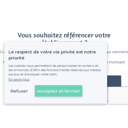
Vous souhaitez référencer votre
établissement ?
Le respect de votre vie privée est notre
Gagnez de nombreux clients parmi le million de visiteurs qui viennent
sur Privateaser chaque mois.
priorité
Pas de commissions et sans engagement, vous payez un montant
Les cookies nous permettent de personnaliser le contenu et
fixe sans risque de voir déraper la facture.
les annonces, d'offrir des fonctionnalités relatives aux médias
sociaux et d'analyser notre trafic.
En savoir plus
Référencer mon établissement
Refuser
Accepter et fermer
Déjà client