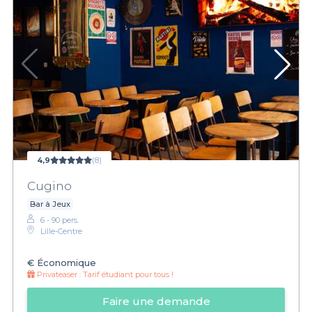
4,9
(8)
Cugino
Bar à Jeux
6 - 90 pers.
Lille-Centre
€
Économique
Privateaser :
Tarif étudiant pour tous !
Faire une demande