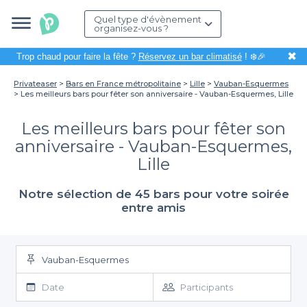
Quel type d'évènement
organisez-vous ?
✖
Trop chaud pour faire la fête ?
Réservez un bar climatisé
! ❄️🎉
Privateaser
Bars en France métropolitaine
Lille
Vauban-Esquermes
Les meilleurs bars pour fêter son anniversaire - Vauban-Esquermes, Lille
Les meilleurs bars pour fêter son
anniversaire - Vauban-Esquermes,
Lille
Notre sélection de 45 bars pour votre soirée
entre amis
Vauban-Esquermes
Date
Participants