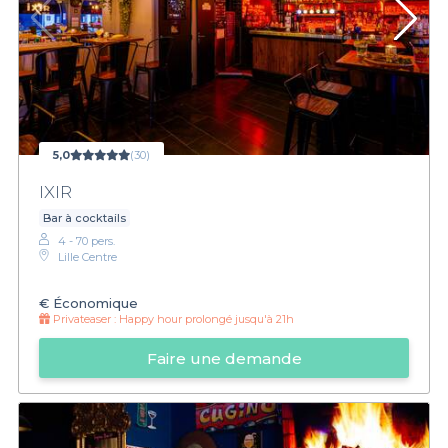
5,0
(30)
IXIR
Bar à cocktails
4 - 70 pers.
Lille Centre
€
Économique
Privateaser :
Happy hour prolongé jusqu'à 21h
Faire une demande