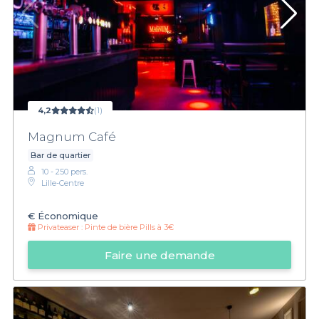
4,2
(1)
Magnum Café
Bar de quartier
10 - 250 pers.
Lille-Centre
€
Économique
Privateaser :
Pinte de bière Pills à 3€
Faire une demande