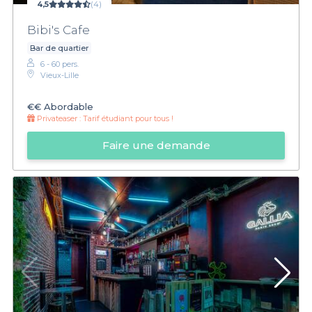
4,5
(4)
Bibi's Cafe
Bar de quartier
6 - 60 pers.
Vieux-Lille
€€
Abordable
Privateaser :
Tarif étudiant pour tous !
Faire une demande