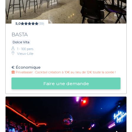
5,0
(59)
BASTA
Dolce Vita
1 - 100 pers.
Vieux-Lille
€
Économique
Privateaser :
Cocktail création à 10€ au lieu de 12€ toute la soirée !
Faire une demande