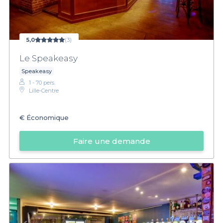
5,0
(3)
Le Speakeasy
Speakeasy
1 - 70 pers.
Lille-Centre
€
Économique
Faire une demande