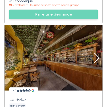
€
Économique
Privateaser :
1 tournée de shoot offerte pour le groupe
Faire une demande
4,1
Le Relax
Bar à bière