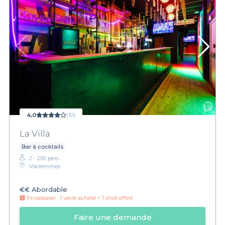
4,0
(10)
La Villa
Bar à cocktails
2 - 290 pers.
Wazemmes
€€
Abordable
Privateaser :
1 verre acheté = 1 shot offert
Faire une demande