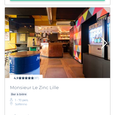
4,9
(87)
Monsieur Le Zinc Lille
Bar à bière
1 - 70 pers.
Solférino