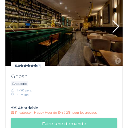
5,0
(7)
Ghosn
Brasserie
1 - 70 pers.
Euralille
€€
Abordable
Privateaser :
Happy Hour de 19h à 21h pour les groupes !
Faire une demande