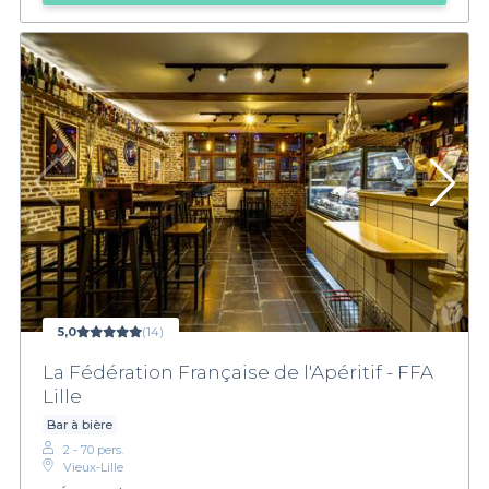
5,0
(14)
La Fédération Française de l'Apéritif - FFA
Lille
Bar à bière
2 - 70 pers.
Vieux-Lille