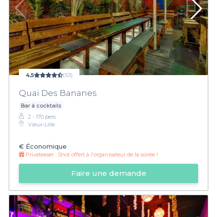
4,5
(53)
Quai Des Bananes
Bar à cocktails
2 - 170 pers.
Vieux-Lille
€
Économique
Privateaser :
Shot offert à l'organisateur de la soirée !
Faire une demande