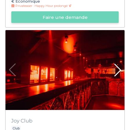
€
Économique
Privateaser :
Happy Hour prolongé 🍹
Faire une demande
Joy Club
Club