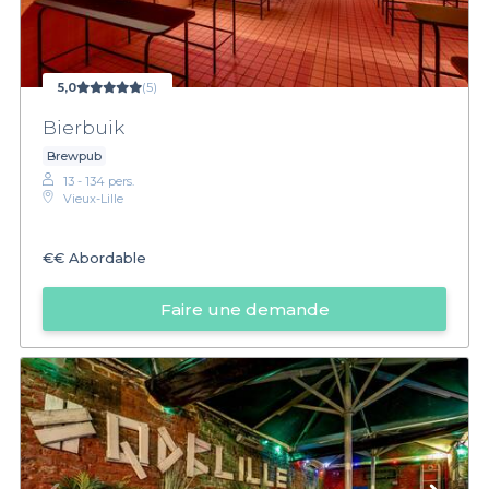
5,0
(5)
Bierbuik
Brewpub
13 - 134 pers.
Vieux-Lille
€€
Abordable
Faire une demande