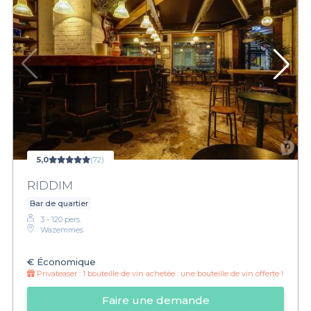
5,0
(72)
RIDDIM
Bar de quartier
3 - 120 pers.
Wazemmes
€
Économique
Privateaser :
1 bouteille de vin achetée : une bouteille de vin offerte !
Faire une demande