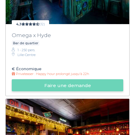
4,3
(12)
Omega x Hyde
Bar de quartier
1 - 250 pers.
Lille-Centre
€
Économique
Privateaser :
Happy hour prolongé jusqu'à 22h
Faire une demande