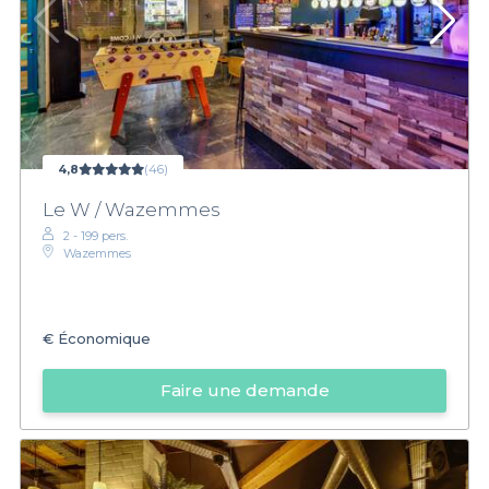
4,8
(46)
Le W / Wazemmes
2 - 199 pers.
Wazemmes
€
Économique
Faire une demande