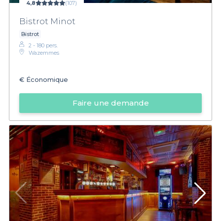
4,8
(107)
Bistrot Minot
Bistrot
2 - 180 pers.
Wazemmes
€
Économique
Faire une demande