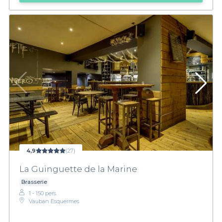
4,9
(27)
La Guinguette de la Marine
Brasserie
1 - 150 pers.
Vauban Esquermes