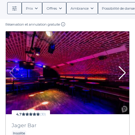
Prix
Offres
Ambiance
Possibilité de danse
Réservation et annulation gratuite
4,7
(30)
Jager Bar
Insolite