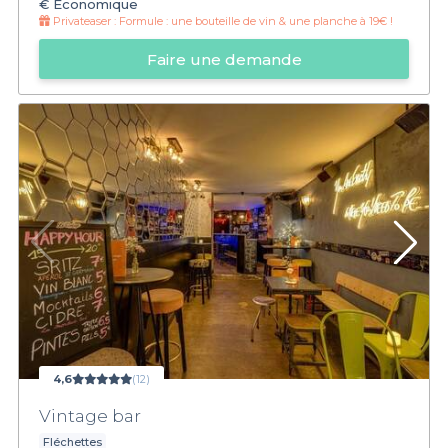
€
Économique
Privateaser :
Formule : une bouteille de vin & une planche à 19€ !
Faire une demande
4,6
(12)
Vintage bar
Fléchettes