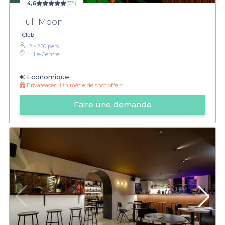
4,6
(72)
Full Moon
Club
2 - 250 pers.
Lille-Centre
€
Économique
Privateaser :
Un mètre de shot offert
Faire une demande