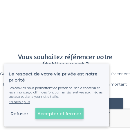
Vous souhaitez référencer votre
établissement ?
Le respect de votre vie privée est notre
Gagnez de nombreux clients parmi le million de visiteurs qui viennent
sur Privateaser chaque mois.
priorité
Pas de commissions et sans engagement, vous payez un montant
Les cookies nous permettent de personnaliser le contenu et
fixe sans risque de voir déraper la facture.
les annonces, d'offrir des fonctionnalités relatives aux médias
sociaux et d'analyser notre trafic.
En savoir plus
Référencer mon établissement
Refuser
Accepter et fermer
Déjà client