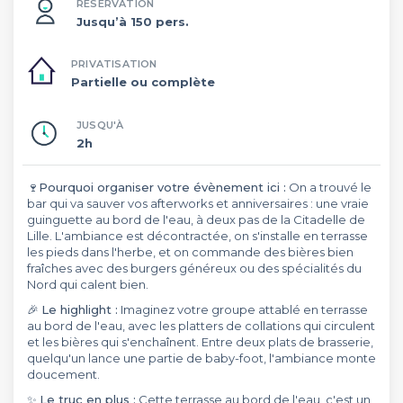
RÉSERVATION
Jusqu’à 150 pers.
PRIVATISATION
Partielle ou complète
JUSQU'À
2h
🍷
Pourquoi organiser votre évènement ici :
On a trouvé le
bar qui va sauver vos afterworks et anniversaires : une vraie
guinguette au bord de l'eau, à deux pas de la Citadelle de
Lille. L'ambiance est décontractée, on s'installe en terrasse
les pieds dans l'herbe, et on commande des bières bien
fraîches avec des burgers généreux ou des spécialités du
Nord qui calent bien.
🎉
Le highlight :
Imaginez votre groupe attablé en terrasse
au bord de l'eau, avec les platters de collations qui circulent
et les bières qui s'enchaînent. Entre deux plats de brasserie,
quelqu'un lance une partie de baby-foot, l'ambiance monte
doucement.
✨
Le truc en plus :
Cette terrasse au bord de l'eau, c'est un