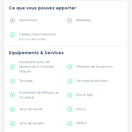
Ce que vous pouvez apporter
Nourriture
Boissons
Gâteau d'anniversaire
(Oui, sur demande )
Equipements & Services
Accessible pour les
personnes à mobilité
Matériel de projection
réduite
Terrasse
Terrasse éphémère
Possibilité de diffuser sa
Blind Test
musique
Jeux de cartes
Micro
Jeux de société
AMEX