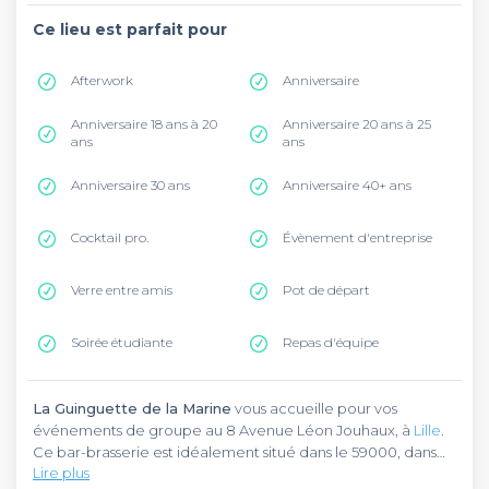
Ce lieu est parfait pour
Afterwork
Anniversaire
Anniversaire 18 ans à 20
Anniversaire 20 ans à 25
ans
ans
Anniversaire 30 ans
Anniversaire 40+ ans
Cocktail pro.
Évènement d'entreprise
Verre entre amis
Pot de départ
Soirée étudiante
Repas d'équipe
La Guinguette de la Marine
vous accueille pour vos
événements de groupe au 8 Avenue Léon Jouhaux, à
Lille
.
Ce bar-brasserie est idéalement situé dans le 59000, dans
Lire plus
un cadre verdoyant au bord de l'eau..