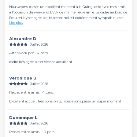
Nous avons passés un excellent moment à la Guinguette avec mes amis
à l'occasion du weekend EVJF de ma meilleure amie. Le cadre au bord de
l'eau est hyper agréable, le personnel est extrêmement sympathique et
Lire plus
nous met à l'aise et les plats sont délicieux. Une adresse à retenir !!!
Alexandre D.
∙ Juillet 2026
Afterwork pro ∙ 4 pers.
cadre trés agréable et service accuillant
Veronique B.
∙ Juillet 2026
Repas entre amis ∙ 4 pers.
Excellent accueil, tres bons plats, nous avons passé un super moment
Dominique L.
∙ Juillet 2026
Repas entre amis ∙ 10 pers.