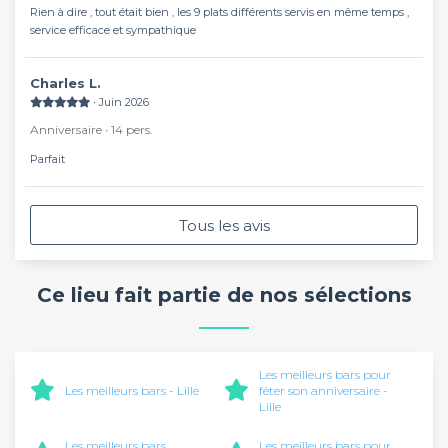
Rien à dire , tout était bien , les 9 plats différents servis en même temps ,
service efficace et sympathique
Charles L.
∙ Juin 2026
Anniversaire ∙ 14 pers.
Parfait
Tous les avis
Ce lieu fait partie de nos sélections
Les meilleurs bars pour
Les meilleurs bars - Lille
fêter son anniversaire -
Lille
Les meilleurs bars
Les meilleurs bars pour