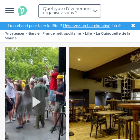
Quel type d'évènement
organisez-vous ?
✖
Trop chaud pour faire la fête ?
Réservez un bar climatisé
! ❄️🎉
Privateaser
Bars en France métropolitaine
Lille
La Guinguette de la
Marine
Play