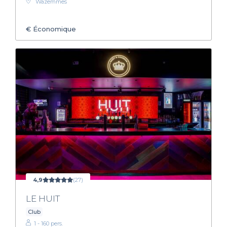
Wazemmes
€
Économique
4,9
(27)
LE HUIT
Club
1 - 160 pers.