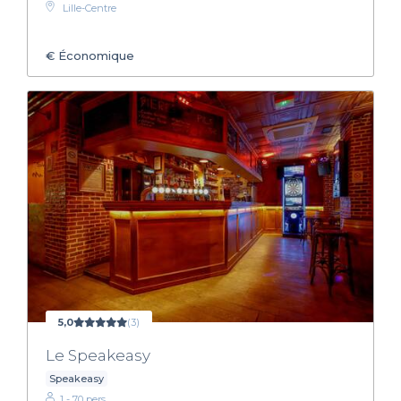
Lille-Centre
€
Économique
5,0
(3)
Le Speakeasy
Speakeasy
1 - 70 pers.