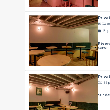
Priva
15-30 p
Espa
Réserv
Sans e
Priva
30-85 
Sur de