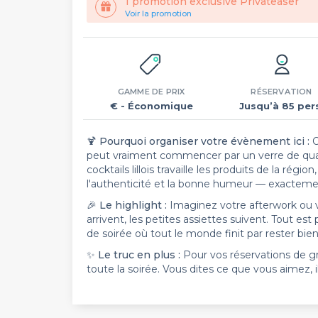
1 promotion exclusive Privateaser
Voir la promotion
GAMME DE PRIX
RÉSERVATION
€
- Économique
Jusqu’à 85 per
🍹
Pourquoi organiser votre évènement ici :
O
peut vraiment commencer par un verre de quali
cocktails lillois travaille les produits de la régio
l'authenticité et la bonne humeur — exactement
🎉
Le highlight :
Imaginez votre afterwork ou vot
arrivent, les petites assiettes suivent. Tout est
de soirée où tout le monde finit par rester bi
✨
Le truc en plus :
Pour vos réservations de gr
toute la soirée. Vous dites ce que vous aimez, i