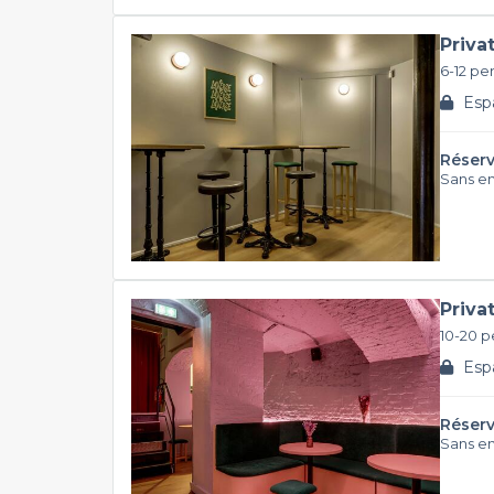
Priva
6-12 pe
Espa
Réserv
Sans e
Priva
10-20 
Espa
Réserv
Sans e