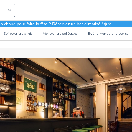
p chaud pour faire la fête ?
Réservez un bar climatisé
! ❄️🎉
Soirée entre amis
Verre entre collègues
Évènement d'entreprise