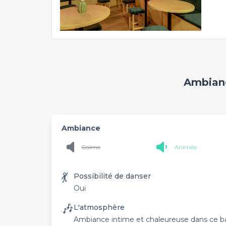
Ambianc
Ambiance
Calme
Animée
💃
Possibilité de danser
Oui
🎶
L'atmosphère
Ambiance intime et chaleureuse dans ce bar 