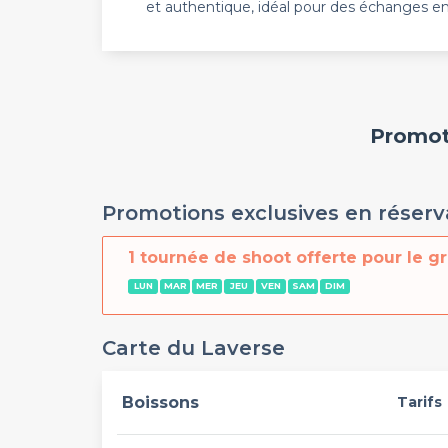
et authentique, idéal pour des échanges en
Promoti
Promotions exclusives en réserv
1 tournée de shoot offerte pour le g
LUN
MAR
MER
JEU
VEN
SAM
DIM
Carte du Laverse
Boissons
Tarifs