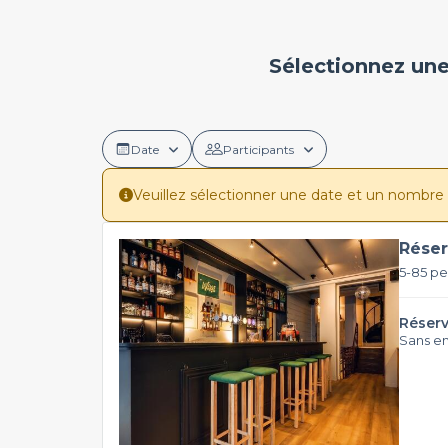
Sélectionnez une
Date
Participants
Veuillez sélectionner une date et un nombre de 
Réser
5-85 p
Réserv
Sans e