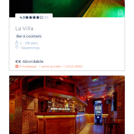
4,0
(10)
La Villa
Bar à cocktails
2 - 290 pers.
Wazemmes
€€
Abordable
Privateaser : 1 verre acheté = 1 shot offert