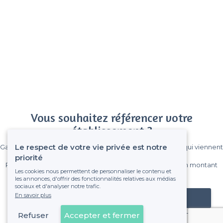
Vous souhaitez référencer votre
établissement ?
Le respect de votre vie privée est notre
Gagnez de nombreux clients parmi le million de visiteurs qui viennent
sur Privateaser chaque mois.
priorité
Pas de commissions et sans engagement, vous payez un montant
Les cookies nous permettent de personnaliser le contenu et
fixe sans risque de voir déraper la facture.
les annonces, d'offrir des fonctionnalités relatives aux médias
sociaux et d'analyser notre trafic.
En savoir plus
Référencer mon établissement
Refuser
Accepter et fermer