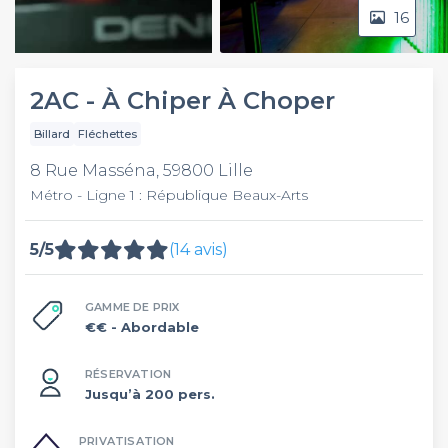
16
Video
2AC - À Chiper À Choper
Billard
Fléchettes
8 Rue Masséna, 59800 Lille
Métro - Ligne 1 : République Beaux-Arts
5/5
(14 avis)
GAMME DE PRIX
€€
- Abordable
RÉSERVATION
Jusqu’à 200 pers.
PRIVATISATION