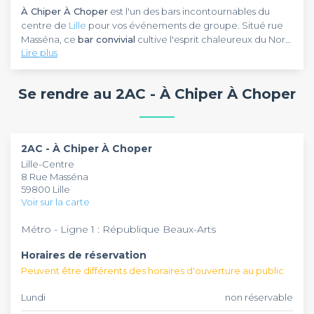
À Chiper À Choper
est l'un des bars incontournables du
centre de
Lille
pour vos événements de groupe. Situé rue
Masséna, ce
bar convivial
cultive l'esprit chaleureux du Nord
Lire plus
dans un cadre décontracté parfait pour vos afterworks et
soirées entre amis.
À Chiper À Choper
propose un espace accueillant où la
bonne humeur est reine. L'établissement est idéal pour
Se rendre au 2AC - À Chiper À Choper
organiser vos pots de départ, anniversaires ou retrouvailles
entre amis dans une ambiance typiquement lilloise.
À Chiper À Choper
est accessible tous les jours pour vos
réservations de groupe. Avec sa position centrale et son
2AC - À Chiper À Choper
ambiance conviviale, ce bar lillois est l'endroit parfait pour
Lille-Centre
rassembler vos collègues ou amis autour d'un verre dans
8 Rue Masséna
une atmosphère chaleureuse.
59800 Lille
Voir sur la carte
Métro - Ligne 1 : République Beaux-Arts
Horaires de réservation
Peuvent être différents des horaires d'ouverture au public
Lundi
non réservable