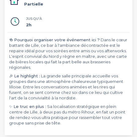
Partielle
JUSQU'À
2h
🍻
Pourquoi organiser votre événement ici ?
Dans le cœur
battant de Lille, ce bar à l'ambiance décontractée est le
repaire idéal pour vos soirées entre amis ou vos afterworks.
L'esprit convivial du Nord y règne en maître, avec une carte
de bières locales qui fait la part belle aux brasseries
régionales.
🎉
Le highlight :
La grande salle principale accueille vos
groupes dans une atmosphère chaleureuse typiquement
lilloise. Entre les conversations animées et les rires qui
fusent, on se sent comme chez soi dans ce lieu qui cultive
l'art de la convivialité à la nordiste.
✨
Le truc en plus :
Sa localisation stratégique en plein
centre de Lille, à deux pas du métro Rihour, en fait un point
de rendez-vous ultra pratique pour rassembler tout votre
groupe sans prise de tête.