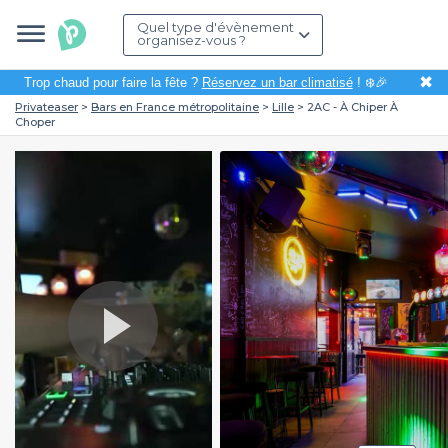
Quel type d'évènement
organisez-vous ?
✖
Trop chaud pour faire la fête ?
Réservez un bar climatisé
! ❄️🎉
Privateaser
Bars en France métropolitaine
Lille
2AC - À Chiper À
Choper
Play