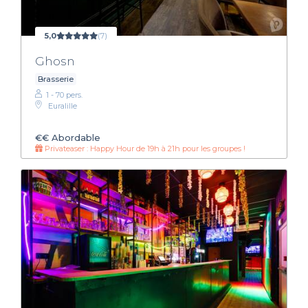
5,0
(7)
Ghosn
Brasserie
1 - 70 pers.
Euralille
€€
Abordable
Privateaser : Happy Hour de 19h à 21h pour les groupes !