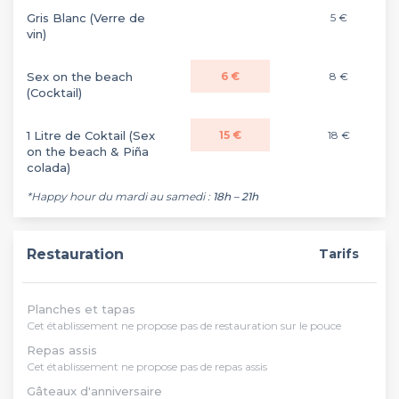
Gris Blanc (Verre de
5 €
vin)
Sex on the beach
6 €
8 €
(Cocktail)
1 Litre de Coktail (Sex
15 €
18 €
on the beach & Piña
colada)
*Happy hour du mardi au samedi :
18h – 21h
Restauration
Tarifs
Planches et tapas
Cet établissement ne propose pas de restauration sur le pouce
Repas assis
Cet établissement ne propose pas de repas assis
Gâteaux d'anniversaire