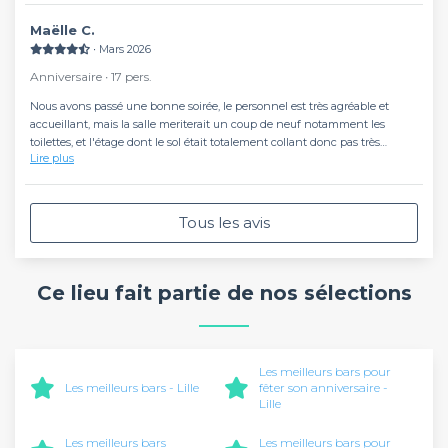
Maëlle C.
∙ Mars 2026
Anniversaire ∙ 17 pers.
Nous avons passé une bonne soirée, le personnel est très agréable et
accueillant, mais la salle meriterait un coup de neuf notamment les
toilettes, et l'étage dont le sol était totalement collant donc pas très
Lire plus
agréable.
Tous les avis
Ce lieu fait partie de nos sélections
Les meilleurs bars pour
Les meilleurs bars - Lille
fêter son anniversaire -
Lille
Les meilleurs bars
Les meilleurs bars pour