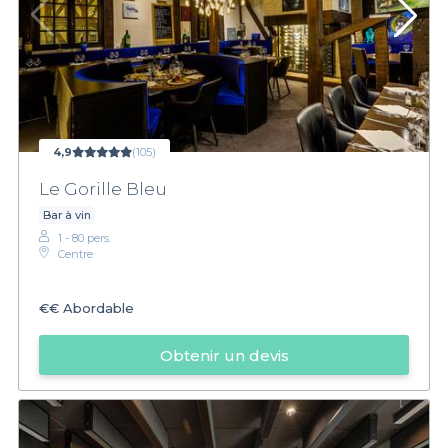
4,9
(105)
Le Gorille Bleu
Bar à vin
1 - 80 pers.
Centre
€€
Abordable
Obtenir un devis