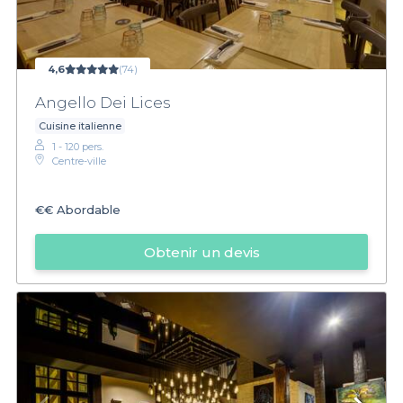
4,6
(74)
Angello Dei Lices
Cuisine italienne
1 - 120 pers.
Centre-ville
€€
Abordable
Obtenir un devis