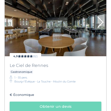
4,9
(62)
Le Ciel de Rennes
Gastronomique
1 - 55 pers.
Bourg-l'Évêque - La Touche - Moulin du Comte
€
Économique
Obtenir un devis