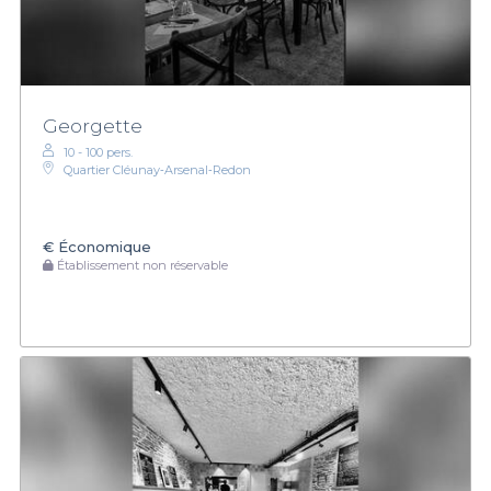
Georgette
10 - 100 pers.
Quartier Cléunay‑Arsenal‑Redon
€
Économique
Établissement non réservable