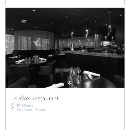
Le Wok Restaurant
10 - 80 pers.
Maurepas - Patton