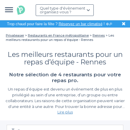
Quel type d'évènement
organisez-vous ?
✖
Trop chaud pour faire la fête ?
Réservez un bar climatisé
! ❄️🎉
Privateaser
Restaurants en France métropolitaine
Rennes
Les
meilleurs restaurants pour un repas d’équipe - Rennes
Les meilleurs restaurants pour un
repas d’équipe - Rennes
Notre sélection de 4 restaurants pour votre
repas pro.
Un repas d’équipe est devenu un événement de plus en plus
privilégié au sein d’une entreprise, d’un groupe ou entre
collaborateurs. Les raisons de cette organisation peuvent varier
d’une entité à une autre. Pour trouver la bonne adresse pour
Lire plus
tenir une telle occasion, jetez un oeil à ce
top restaurant pour
Comment réussir un repas d'équipe
un repas d'équipe à Rennes
.
Pour que ce repas soit une réussite, pensez à bien définir son