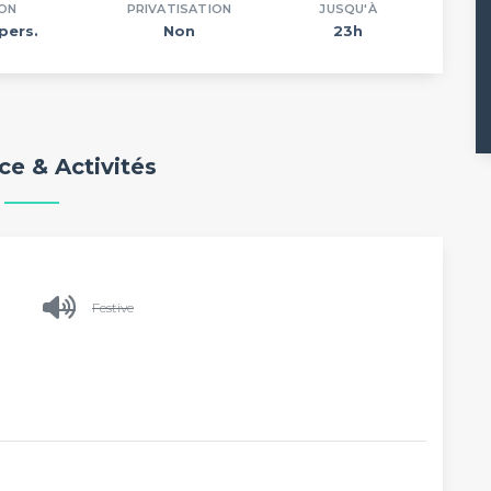
ON
PRIVATISATION
JUSQU'À
pers.
Non
23h
e & Activités
Festive