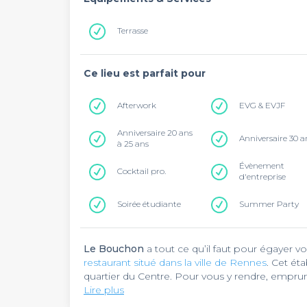
Terrasse
Ce lieu est parfait pour
Afterwork
EVG & EVJF
Anniversaire 20 ans
Anniversaire 30 a
à 25 ans
Évènement
Cocktail pro.
d'entreprise
Soirée étudiante
Summer Party
Le Bouchon
a tout ce qu’il faut pour égayer vos
restaurant situé dans la ville de Rennes
. Cet ét
quartier du Centre. Pour vous y rendre, emprun
République, à 290 mètres de là.
Lire plus
Le Bouchon
est un bistrot agencé de meubles vintages qui