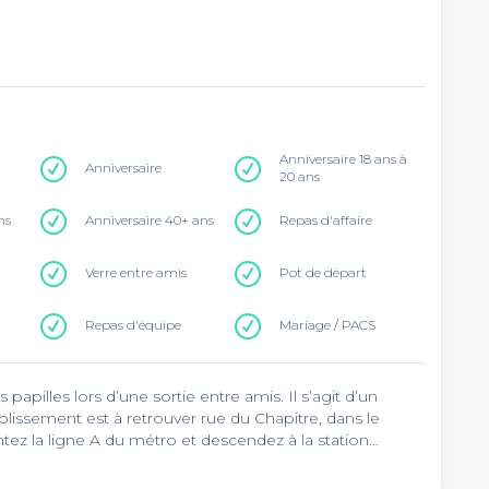
Anniversaire 18 ans à
Anniversaire
20 ans
ns
Anniversaire 40+ ans
Repas d'affaire
Verre entre amis
Pot de départ
Repas d'équipe
Mariage / PACS
 papilles lors d’une sortie entre amis. Il s’agit d’un
ablissement est à retrouver rue du Chapitre, dans le
tez la ligne A du métro et descendez à la station
 instaurent une atmosphère chaleureuse.