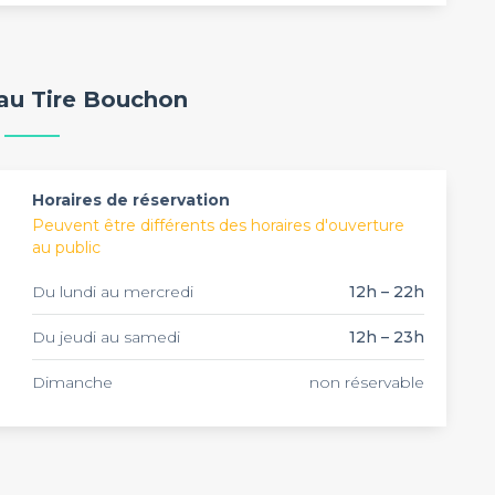
astronomique unique et copieuse. Il privilégie des
aire vivre une expérience culinaire inoubliable.
mis et faire une dégustation sur la terrasse. Un
boisson pour accompagner votre assiette.
rcredi, de 12h à 22h, et du jeudi au samedi, de 12h à
 au Tire Bouchon
entaine de places assises. Cet établissement
treprise ou un déjeuner d’anniversaire ?
Horaires de réservation
Peuvent être différents des horaires d'ouverture
au public
Du lundi au mercredi
12h – 22h
Du jeudi au samedi
12h – 23h
Dimanche
non réservable