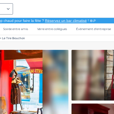
p chaud pour faire la fête ?
Réservez un bar climatisé
! ❄️🎉
Soirée entre amis
Verre entre collègues
Évènement d'entreprise
Le Tire Bouchon