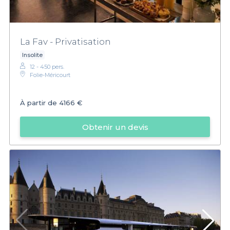
La Fav - Privatisation
Insolite
12 - 450 pers.
Folie-Méricourt
À partir de
4166 €
Obtenir un devis