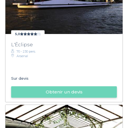
5,0
(1)
L'Éclipse
70 - 230 pers.
Arsenal
Sur devis
Obtenir un devis