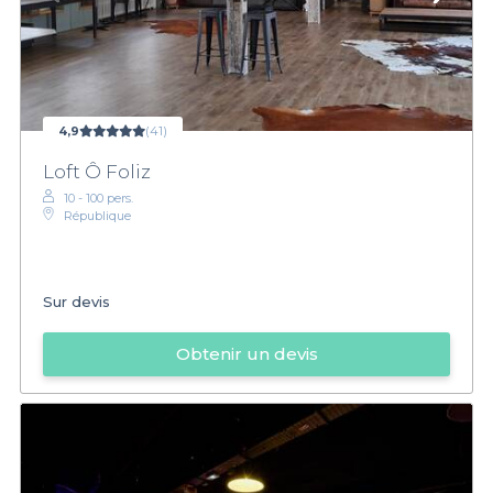
4,9
(41)
Loft Ô Foliz
10 - 100 pers.
République
Sur devis
Obtenir un devis