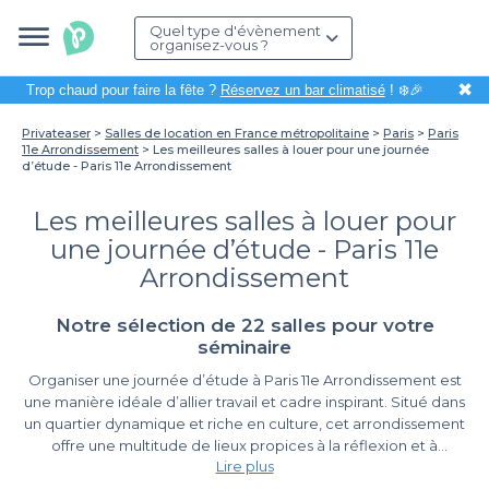
Quel type d'évènement
organisez-vous ?
✖
Trop chaud pour faire la fête ?
Réservez un bar climatisé
! ❄️🎉
Privateaser
Salles de location en France métropolitaine
Paris
Paris
11e Arrondissement
Les meilleures salles à louer pour une journée
d’étude - Paris 11e Arrondissement
Les meilleures salles à louer pour
une journée d’étude - Paris 11e
Arrondissement
Notre sélection de 22 salles pour votre
séminaire
Organiser une journée d’étude à Paris 11e Arrondissement est
une manière idéale d’allier travail et cadre inspirant. Situé dans
un quartier dynamique et riche en culture, cet arrondissement
offre une multitude de lieux propices à la réflexion et à
Lire plus
l’échange. Que ce soit pour des séminaires, des sessions de