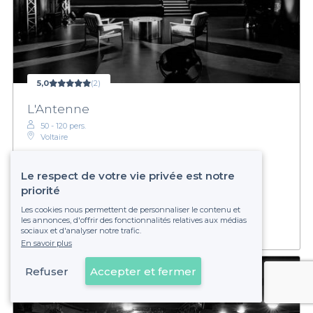
5,0
(2)
L'Antenne
50 - 120 pers.
Voltaire
Le respect de votre vie privée est notre
Sur devis
priorité
Établissement non réservable
Les cookies nous permettent de personnaliser le contenu et
les annonces, d'offrir des fonctionnalités relatives aux médias
sociaux et d'analyser notre trafic.
En savoir plus
Refuser
Accepter et fermer
Voir sur la carte