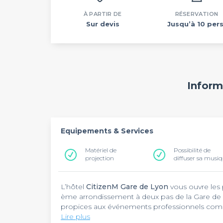
À PARTIR DE
RÉSERVATION
Sur devis
Jusqu’à 10 pers
Inform
Equipements & Services
Matériel de
Possibilité de
projection
diffuser sa musi
L’hôtel
CitizenM Gare de Lyon
vous ouvre les
ème arrondissement à deux pas de la Gare de
propices aux événements professionnels com
séminaires. Pour y accéder, vous pouvez sortir à
Lire plus