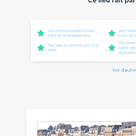
Ce lieu fait pa
Les meilleures salles à louer -
Les meille
Paris 11e Arrondissement
Paris 12e
Top Salles
Top Salle où amener son DJ à
cadre idé
Paris
d'excepti
Voir d'autre