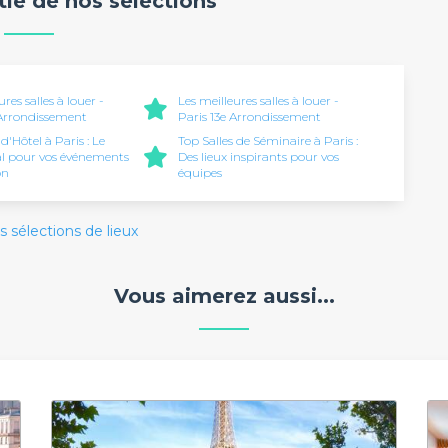
rtie de nos sélections
ures salles à louer -
Les meilleures salles à louer -
 Arrondissement
Paris 13e Arrondissement
 d'Hôtel à Paris : Le
Top Salles de Séminaire à Paris :
al pour vos événements
Des lieux inspirants pour vos
on
équipes
s sélections de lieux
Vous aimerez aussi...