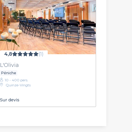
4,8
(1)
L'Olivia
Péniche
10 - 400 pers.
Quinze-Vingts
Sur devis