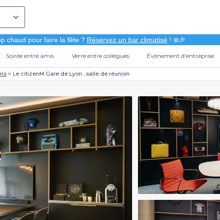
p chaud pour faire la fête ?
Réservez un bar climatisé
! ❄️🎉
Soirée entre amis
Verre entre collègues
Évènement d'entreprise
ris
Le citizenM Gare de Lyon : salle de réunion