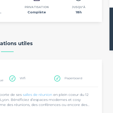
PRIVATISATION
JUSQU'À
.
Complète
18h
ations utiles
Wifi
Paperboard
que
 porte de ses
salles de réunion
en plein coeur du 12
 Lyon. Bénéficiez d’espaces modernes et cosy
me des réunions, des conférences ou encore des
 la station Gare d’Austerlitz desservie par la ligne 5 du