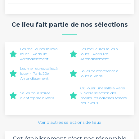
Ce lieu fait partie de nos sélections
Les meilleures salles à
Les meilleures salles à
louer - Paris 11e
louer - Paris 12e
Arrondissement
Arrondissement
Les meilleures salles à
Salles de conférence à
louer - Paris 20e
louer à Paris
Arrondissement
Où louer une salle à Paris
Salles pour soirée
? Notre sélection des
d'entreprise à Paris
meilleures adresses testées
pour vous
Voir d'autres sélections de lieux
Cet établissement n'est pas réservable