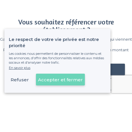
Vous souhaitez référencer votre
établissement ?
Le respect de votre vie privée est notre
Gagnez de nombreux clients parmi le million de visiteurs qui viennent
sur Privateaser chaque mois.
priorité
Pas de commissions et sans engagement, vous payez un montant
Les cookies nous permettent de personnaliser le contenu et
fixe sans risque de voir déraper la facture.
les annonces, d'offrir des fonctionnalités relatives aux médias
sociaux et d'analyser notre trafic.
En savoir plus
Référencer mon établissement
Refuser
Accepter et fermer
Déjà client
À propos de Privateaser