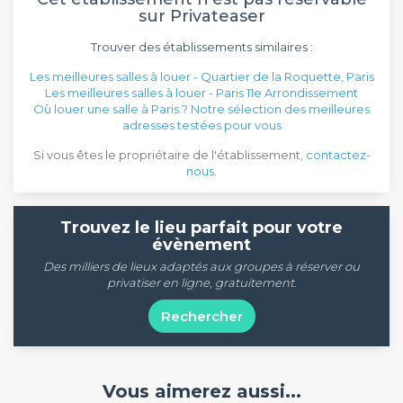
sur Privateaser
Trouver des établissements similaires :
Les meilleures salles à louer - Quartier de la Roquette, Paris
Les meilleures salles à louer - Paris 11e Arrondissement
Où louer une salle à Paris ? Notre sélection des meilleures
adresses testées pour vous
Si vous êtes le propriétaire de l'établissement,
contactez-
nous
.
Trouvez le lieu parfait pour votre
évènement
Des milliers de lieux adaptés aux groupes à réserver ou
privatiser en ligne, gratuitement.
Rechercher
Vous aimerez aussi...