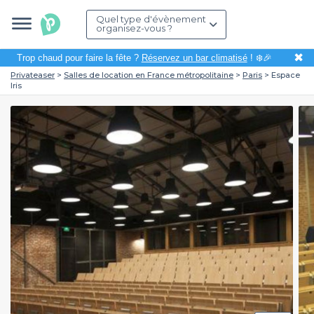
Quel type d'évènement
organisez-vous ?
✖
Trop chaud pour faire la fête ?
Réservez un bar climatisé
! ❄️🎉
Privateaser
Salles de location en France métropolitaine
Paris
Espace
Iris