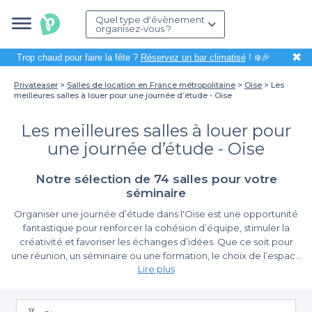
Quel type d'évènement
organisez-vous ?
✖
Trop chaud pour faire la fête ?
Réservez un bar climatisé
! ❄️🎉
Privateaser
Salles de location en France métropolitaine
Oise
Les
meilleures salles à louer pour une journée d’étude - Oise
Les meilleures salles à louer pour
une journée d’étude - Oise
Notre sélection de 74 salles pour votre
séminaire
Organiser une journée d’étude dans l'Oise est une opportunité
fantastique pour renforcer la cohésion d’équipe, stimuler la
créativité et favoriser les échanges d’idées. Que ce soit pour
une réunion, un séminaire ou une formation, le choix de l’espace
Lire plus
de travail est primordial. L'Oise, avec ses paysages pittoresques
et son riche patrimoine, offre de nombreuses salles parfaites
Un Processus de Réservation Simplifié
pour accueillir votre événement dans des conditions optimales.