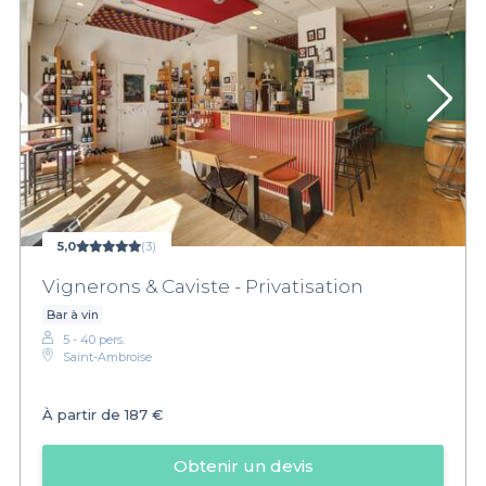
5,0
(3)
Vignerons & Caviste - Privatisation
Bar à vin
5 - 40 pers.
Saint-Ambroise
À partir de
187 €
Obtenir un devis