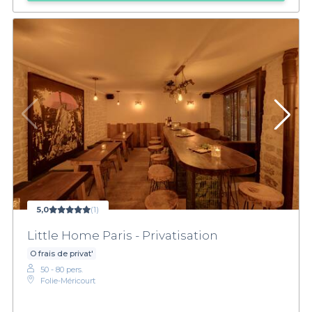
5,0
(1)
Little Home Paris - Privatisation
O frais de privat'
50 - 80 pers.
Folie-Méricourt