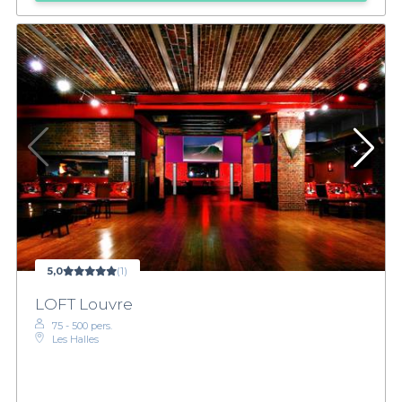
5,0
(1)
LOFT Louvre
75 - 500 pers.
Les Halles