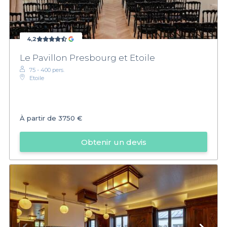
4,2
Le Pavillon Presbourg et Etoile
75 - 400 pers.
Etoile
À partir de
3750 €
Obtenir un devis