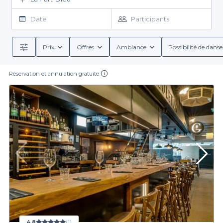
à la Part-Dieu pour votre évènement, il vous suffit de remplir
votre date et le nombre d’invités prévus dans votre demande.
Date
Participants
Notre site vous proposera des restaurants disponibles en temps
réel. Nous nous chargeons de simplifier au mieux les détails de
votre réservation. Nous pensons en effet que vous devriez plutôt
Prix
Offres
Ambiance
Possibilité de danse
savourer votre temps que le perdre à essayer de trouver un bon
restaurant à Lyon via notre guide de la réservation de restaurant.
Réservation et annulation gratuite
4,8
(1)