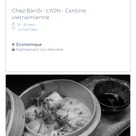
Chez Bànôi - LYON - Cantine
vietnamienne
10 - 60 pers.
La Part‑Dieu
€
Économique
Établissement non réservable