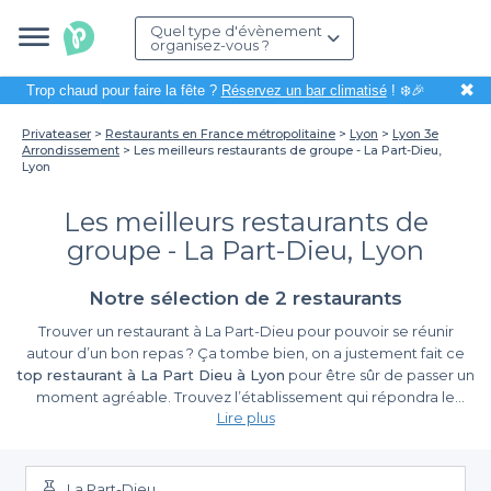
Quel type d'évènement
organisez-vous ?
✖
Trop chaud pour faire la fête ?
Réservez un bar climatisé
! ❄️🎉
Privateaser
Restaurants en France métropolitaine
Lyon
Lyon 3e
Arrondissement
Les meilleurs restaurants de groupe - La Part-Dieu,
Lyon
Les meilleurs restaurants de
groupe - La Part-Dieu, Lyon
Notre sélection de 2 restaurants
Trouver un restaurant à La Part-Dieu pour pouvoir se réunir
autour d’un bon repas ? Ça tombe bien, on a justement fait ce
top restaurant à La Part Dieu à Lyon
pour être sûr de passer un
moment agréable. Trouvez l’établissement qui répondra le
Lire plus
mieux à vos goûts à partir de notre
sélection des meilleurs
restaurants à La Part Dieu à Lyon
. Cuisine familiale,
gastronomie chic, repas à thèmes, soirée spectacle. Les choix
ne manquent pas ! Pour réserver et trouver le meilleur restaurant
La Part-Dieu