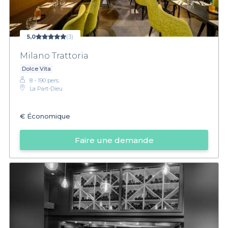
5,0
(3)
Milano Trattoria
Dolce Vita
8 - 190 pers.
La Part-Dieu
€
Économique
Faire une demande