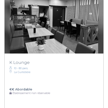
K Lounge
10 - 80 pers.
La Guillotière
€€
Abordable
Établissement non réservable