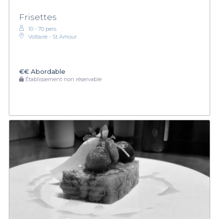
Frisettes
10 - 70 pers.
Voltaire - St Amour
€€
Abordable
Établissement non réservable