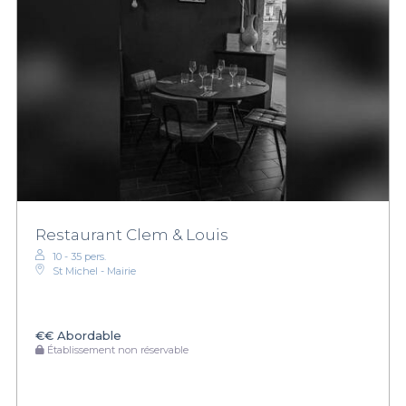
Restaurant Clem & Louis
10 - 35 pers.
St Michel - Mairie
€€
Abordable
Établissement non réservable