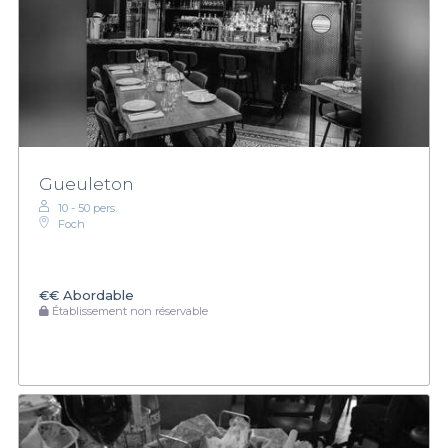
Gueuleton
10 - 50 pers.
Foch
€€
Abordable
Établissement non réservable