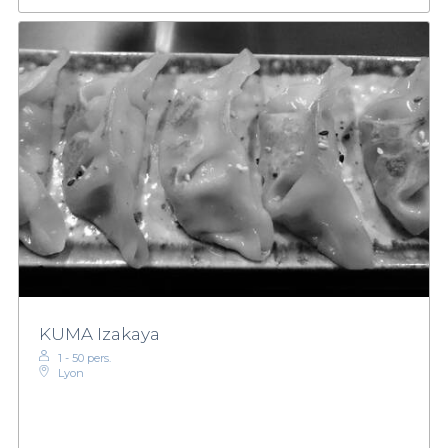
KUMA Izakaya
1 - 50 pers.
Lyon